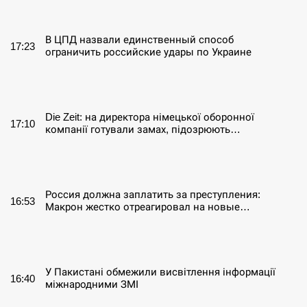
СЕРПЕНЬ
В ЦПД назвали единственный способ
17:23
ограничить российские удары по Украине
СЕРПЕНЬ
Die Zeit: на директора німецької оборонної
17:10
компанії готували замах, підозрюють…
СЕРПЕНЬ
Россия должна заплатить за преступления:
16:53
Макрон жестко отреагировал на новые…
СЕРПЕНЬ
У Пакистані обмежили висвітлення інформації
16:40
міжнародними ЗМІ