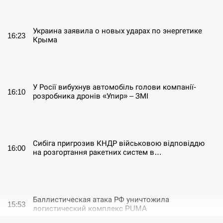
СЕРПЕНЬ
Украина заявила о новых ударах по энергетике
16:23
Крыма
СЕРПЕНЬ
У Росії вибухнув автомобіль голови компанії-
16:10
розробника дронів «Упир» – ЗМІ
СЕРПЕНЬ
Сибіга пригрозив КНДР військовою відповіддю
16:00
на розгортання ракетних систем в…
СЕРПЕНЬ
Баллистическая атака РФ уничтожила
15:53
логистический комплекс PUMA