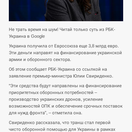
СЕРПЕНЬ
Экс-послу в США Стефанишиной вручили новое
14:53
подозрение и избирают меру…
Не трать время на шум! Читай только суть из РБК-
Украина в Google
СЕРПЕНЬ
Украина получила от Евросоюза еще 3,8 млрд евро.
Эти деньги направят на финансирование украинской
У Росії розгортається ракетний підрозділ КНДР –
14:40
Reuters
армии и оборонного сектора.
Об этом сообщает РБК-Украина со ссылкой на
СЕРПЕНЬ
заявление премьер-министра Юлии Свириденко.
“Эти средства будут направлены на финансирование
Поставки ракет для ПВО сократились втрое,
14:23
приоритетных оборонных потребностей –
хотя у партнеров они…
производство украинских дронов, усиление
возможностей ОПК и обеспечение срочных поставок
СЕРПЕНЬ
для нужд фронта”, – отметила она.
У Румунії затоплять чотири баржі для
Свириденко рассказала, что транш стал первой
14:10
збільшення потоку води до…
чисто оборонной помощью для Украины в рамках