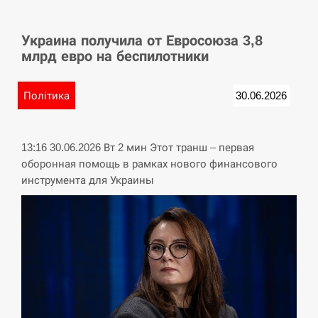
СЕРПЕНЬ
Украина получила от Евросоюза 3,8
У Німеччині удар блискавки розділив навпіл
15:40
млрд евро на беспилотники
місто в Баварії
СЕРПЕНЬ
Політика
30.06.2026
Пытки военнообязанного на Закарпатье:
15:23
работнику ТЦК грозит тюрьма
13:16 30.06.2026 Вт 2 мин Этот транш – первая
оборонная помощь в рамках нового финансового
СЕРПЕНЬ
инструмента для Украины
Іспанія попросила партнерів не критикувати
15:10
Марокко через міграційну кризу –…
СЕРПЕНЬ
РФ провела новий раунд таємних зустрічей з
15:00
Європою щодо війни…