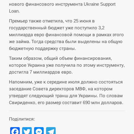
нового финансового инструмента Ukraine Support
СЕРПЕНЬ
Loan.
Премьер также отметила, что 25 июня в
В Москве пожаловались на “кратный рост” атак
13:53
дронов Украины
государственный бюджет уже поступило 3,2
миллиарда евро финансовой помощи в рамках этого
СЕРПЕНЬ
же займа. Тогда средства были выделены на общую
бюджетную поддержку страны.
Біля українського літака в аеропорту Лейпцига
Таким образом, общий объем финансирования,
13:40
виявили дрон, ймовірно, з…
которое Украина уже получила по этому инструменту,
достигла 7 миллиардов евро.
СЕРПЕНЬ
Напомним, уже к середине июля должно состояться
заседание Совета директоров МВФ, на котором
“Они должны быть уничтожены”: в МИДе
13:23
ответили, как отреагируют на…
утвердят следующий транш для Украины. По словам
Свириденко, его размер составит 690 млн долларов.
СЕРПЕНЬ
Поділитися:
Тайвань проводить найбільші військові
13:10
навчання на тлі загрози вторгнення з…
Facebook
Twitter
Messenger
Telegram