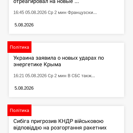
отреагировал на новые ...
СЕРПЕНЬ
16:45 05.08.2026 Ср 2 мин Французски...
Под огнем “Эпицентр”, ROZETKA и “Новая
5.08.2026
11:53
почта”: что известно об…
СЕРПЕНЬ
Політика
Украина заявила о новых ударах по
У зоопарку Токіо через спеку загинули три
11:40
левиці
энергетике Крыма
16:21 05.08.2026 Ср 2 мин В СБС такж...
СЕРПЕНЬ
5.08.2026
Россияне ударили “Бардеролями” по Харькову,
11:23
есть пострадавшие
ЩЕ...
Політика
Сибіга пригрозив КНДР військовою
відповіддю на розгортання ракетних