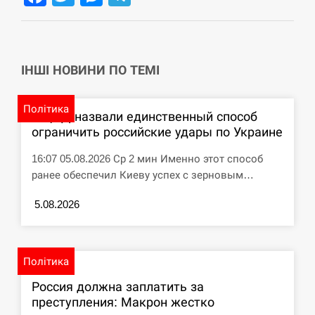
СЕРПЕНЬ
США обсуждают лицензии на Patriot для
12:53
Украины, несмотря на сомнения…
ІНШІ НОВИНИ ПО ТЕМІ
СЕРПЕНЬ
Політика
В ЦПД назвали единственный способ
ограничить российские удары по Украине
Латвія готова направити до 20 військових для
12:40
розблокування Ормузької протоки
16:07 05.08.2026 Ср 2 мин Именно этот способ
ранее обеспечил Киеву успех с зерновым…
СЕРПЕНЬ
5.08.2026
Силы обороны поразили российскую
12:23
переправу, склады и другие важные объекты…
СЕРПЕНЬ
Політика
Россия должна заплатить за
У США зафіксували рекордний спалах
12:10
преступления: Макрон жестко
циклоспорозу, захворіли понад 10 тисяч…