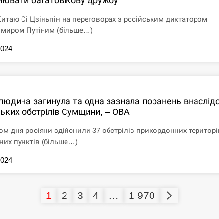
цнювати багатовікову дружбу
Китаю Сі Цзіньпін на переговорах з російським диктатором
миром Путіним (більше…)
2024
людина загинула та одна зазнала поранень внаслід
ських обстрілів Сумщини, – ОВА
ом дня росіяни здійснили 37 обстрілів прикордонних територі
них пунктів (більше…)
2024
1
2
3
4
…
1 970