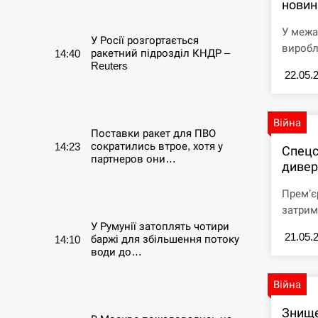
новин
СЕРПЕНЬ
У межа
У Росії розгортається
виробл
ракетний підрозділ КНДР –
14:40
Reuters
22.05.
СЕРПЕНЬ
Війна
Поставки ракет для ПВО
сократились втрое, хотя у
14:23
Спецс
партнеров они…
дивер
СЕРПЕНЬ
Прем’є
затрим
У Румунії затоплять чотири
21.05.
баржі для збільшення потоку
14:10
води до…
СЕРПЕНЬ
Війна
Знище