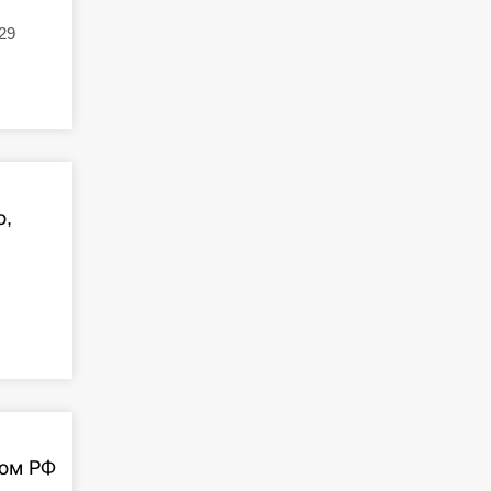
29
о,
ром РФ