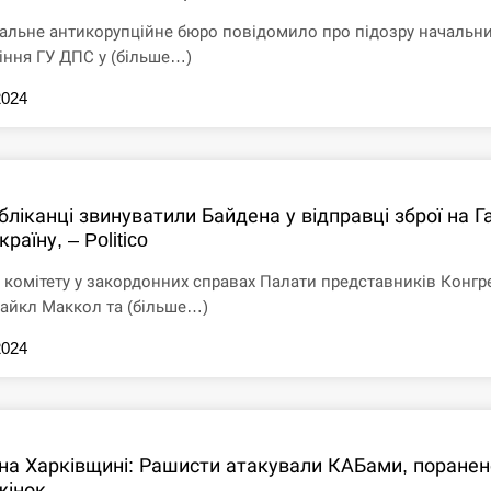
альне антикорупційне бюро повідомило про підозру начальн
іння ГУ ДПС у (більше…)
2024
бліканці звинуватили Байдена у відправці зброї на Гаї
країну, – Politico
 комітету у закордонних справах Палати представників Конгр
йкл Маккол та (більше…)
2024
на Харківщині: Рашисти атакували КАБами, поранен
жінок