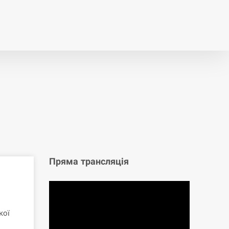
т
Публікації
Опитування
Пряма трансляція
кої