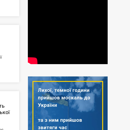
ї
ть
ької
ює