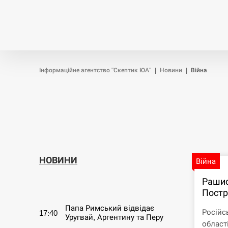
Новини
Війна
Політика
Інформаційне агентство "Скептик ЮА"
|
Новини
|
Війна
НОВИНИ
Війна
Рашис
СЕРПЕНЬ
Постр
Папа Римський відвідає
Російс
17:40
Уругвай, Аргентину та Перу
област