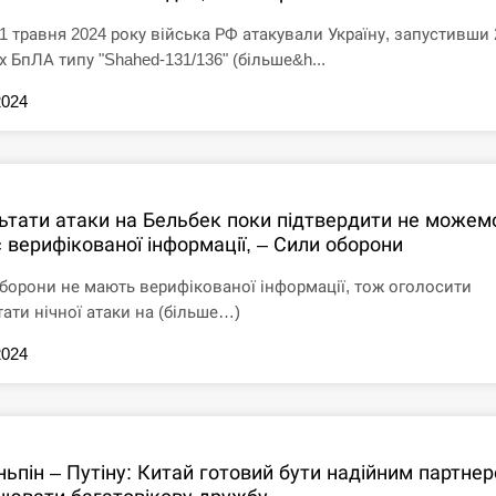
21 травня 2024 року війська РФ атакували Україну, запустивши 
х БпЛА типу "Shahed-131/136" (більше&h...
2024
ьтати атаки на Бельбек поки підтвердити не можем
 верифікованої інформації, – Сили оборони
борони не мають верифікованої інформації, тож оголосити
тати нічної атаки на (більше…)
2024
іньпін – Путіну: Китай готовий бути надійним партне