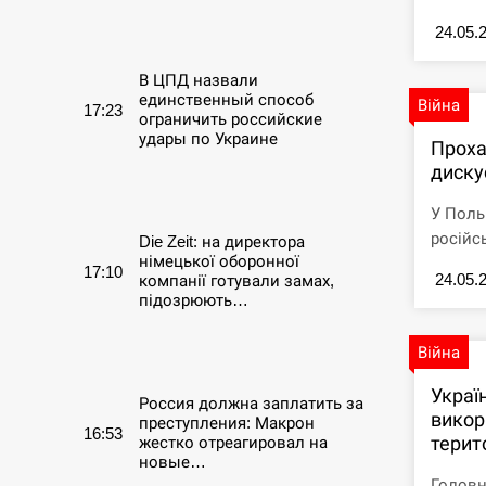
СЕРПЕНЬ
24.05.
В ЦПД назвали
единственный способ
Війна
17:23
ограничить российские
удары по Украине
Проха
диску
СЕРПЕНЬ
У Поль
російс
Die Zeit: на директора
німецької оборонної
17:10
24.05.
компанії готували замах,
підозрюють…
СЕРПЕНЬ
Війна
Украї
Россия должна заплатить за
викор
преступления: Макрон
16:53
терито
жестко отреагировал на
новые…
Головн