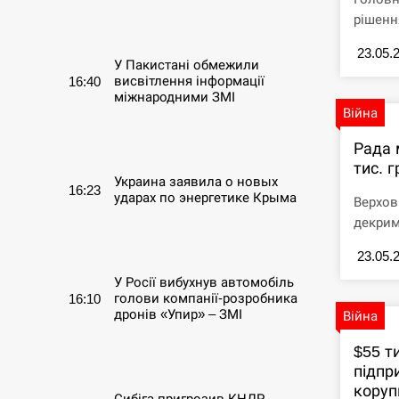
рішенн
СЕРПЕНЬ
23.05.
У Пакистані обмежили
висвітлення інформації
16:40
міжнародними ЗМІ
Війна
СЕРПЕНЬ
Рада 
тис. 
Украина заявила о новых
16:23
ударах по энергетике Крыма
Верхов
декрим
СЕРПЕНЬ
23.05.
У Росії вибухнув автомобіль
голови компанії-розробника
16:10
дронів «Упир» – ЗМІ
Війна
$55 т
СЕРПЕНЬ
підпр
коруп
Сибіга пригрозив КНДР