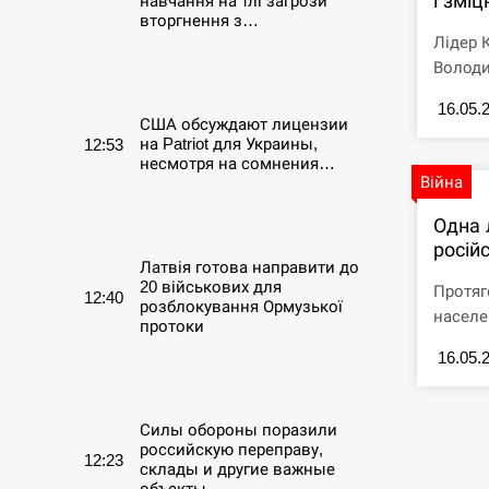
і змі
навчання на тлі загрози
вторгнення з…
Лідер 
Володи
СЕРПЕНЬ
16.05.
США обсуждают лицензии
на Patriot для Украины,
12:53
несмотря на сомнения…
Війна
СЕРПЕНЬ
Одна 
росій
Латвія готова направити до
20 військових для
Протяг
12:40
розблокування Ормузької
населе
протоки
16.05.
СЕРПЕНЬ
Силы обороны поразили
российскую переправу,
12:23
склады и другие важные
объекты…