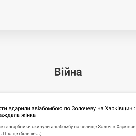
Економіка
Світ
Спор
Війна
ти вдарили авіабомбою по Золочеву на Харківщині:
аждала жінка
ькі загарбники скинули авіабомбу на селище Золочів Харківсь
і. Про це (більше…)