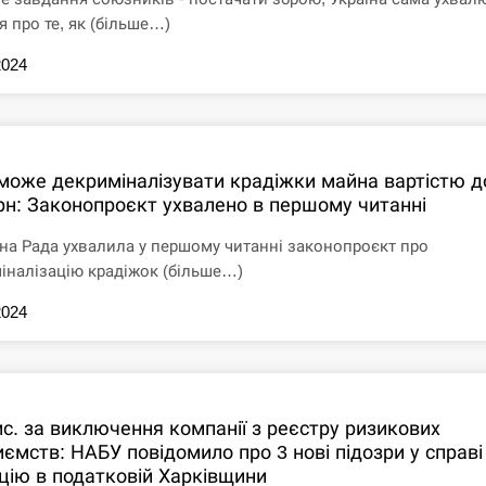
я про те, як (більше…)
2024
може декриміналізувати крадіжки майна вартістю д
грн: Законопроєкт ухвалено в першому читанні
на Рада ухвалила у першому читанні законопроєкт про
іналізацію крадіжок (більше…)
2024
ис. за виключення компанії з реєстру ризикових
иємств: НАБУ повідомило про 3 нові підозри у справі
цію в податковій Харківщини