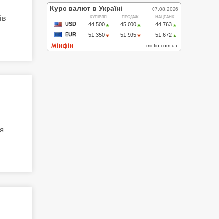
ів
ся