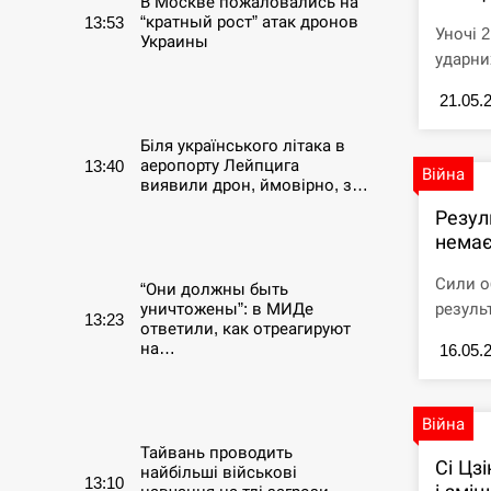
В Москве пожаловались на
“кратный рост” атак дронов
13:53
Уночі 
Украины
ударни
СЕРПЕНЬ
21.05.
Біля українського літака в
аеропорту Лейпцига
13:40
Війна
виявили дрон, ймовірно, з…
Резул
СЕРПЕНЬ
немає
Сили о
“Они должны быть
уничтожены”: в МИДе
резуль
13:23
ответили, как отреагируют
на…
16.05.
СЕРПЕНЬ
Війна
Тайвань проводить
Сі Цз
найбільші військові
13:10