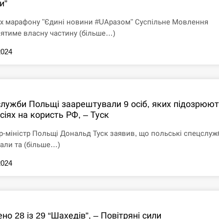
и”
х марафону "Єдині новини #UАразом" Суспільне Мовлення
ятиме власну частину (більше…)
2024
лужби Польщі заарештували 9 осіб, яких підозрюют
сіях на користь РФ, – Туск
р-міністр Польщі Дональд Туск заявив, що польські спецслуж
али та (більше…)
2024
но 28 із 29 “Шахедів”, – Повітряні сили