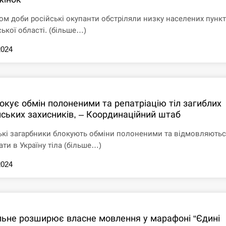
ом доби російські окупанти обстріляли низку населених пункт
ської області. (більше…)
2024
окує обмін полоненими та репатріацію тіл загиблих
нських захисників, – Координаційний штаб
ькі загарбники блокують обміни полоненими та відмовляють
ати в Україну тіла (більше…)
2024
льне розширює власне мовлення у марафоні “Єдині