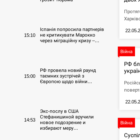
Протяг
СЕРПЕНЬ
Харків
Іспанія попросила партнерів
22.05.
не критикувати Марокко
15:10
через міграційну кризу –…
Війна
СЕРПЕНЬ
РФ бл
РФ провела новий раунд
украї
таємних зустрічей з
15:00
Європою щодо війни…
Російс
поверт
СЕРПЕНЬ
22.05.
Экс-послу в США
Стефанишиной вручили
14:53
новое подозрение и
Війна
избирают меру…
Суспі