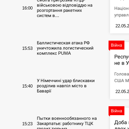
військовою відповіддю на
16:00
Націон
розгортання ракетних
управл
систем в…
22.05.
СЕРПЕНЬ
Баллистическая атака РФ
Війна
уничтожила логистический
15:53
комплекс PUMA
Респу
не в У
СЕРПЕНЬ
Голова
У Німеччині удар блискавки
США Ма
розділив навпіл місто в
15:40
Баварії
22.05.
СЕРПЕНЬ
Війна
Пытки военнообязанного на
Доба 
Закарпатье: работнику ТЦК
15:23
двох 
грозит тюрьма