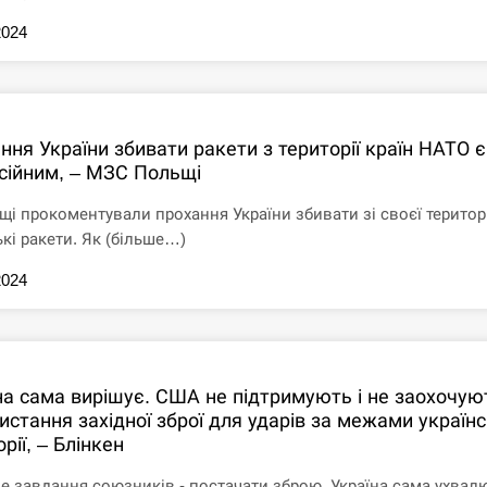
2024
ння України збивати ракети з території країн НАТО є
сійним, – МЗС Польщі
щі прокоментували прохання України збивати зі своєї територі
ькі ракети. Як (більше…)
2024
на сама вирішує. США не підтримують і не заохочую
истання західної зброї для ударів за межами українс
рії, – Блінкен
е завдання союзників - постачати зброю, Україна сама ухвал