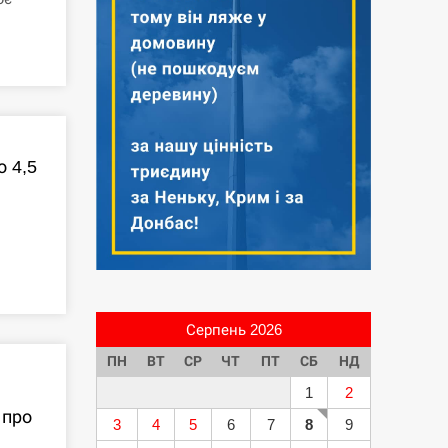
о 4,5
Серпень 2026
ПН
ВТ
СР
ЧТ
ПТ
СБ
НД
1
2
 про
3
4
5
6
7
8
9