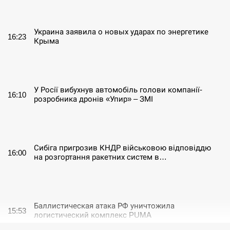
СЕРПЕНЬ
Украина заявила о новых ударах по энергетике
16:23
Крыма
СЕРПЕНЬ
У Росії вибухнув автомобіль голови компанії-
16:10
розробника дронів «Упир» – ЗМІ
СЕРПЕНЬ
Сибіга пригрозив КНДР військовою відповіддю
16:00
на розгортання ракетних систем в…
СЕРПЕНЬ
Баллистическая атака РФ уничтожила
15:53
логистический комплекс PUMA