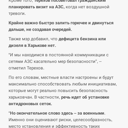
Кроме того,
Терехов посоветовал гражданским
планировать визит на АЗС,
когда нет воздушной
СЕРПЕНЬ
тревоги.
В Москве пожаловались на “кратный рост” атак
Крайне важно быстро залить горючее и двинуться
13:53
дронов Украины
дальше, не создавая очередей.
Также мэр добавил, что
дефицита бензина или
СЕРПЕНЬ
дизеля в Харькове нет.
Біля українського літака в аеропорту Лейпцига
“И мы находимся в постоянной коммуникации с
13:40
виявили дрон, ймовірно, з…
сетями АЗС касательно мер безопасности”, –
отметил Терехов.
СЕРПЕНЬ
По его словам, местные власти настроены и будут
максимально способствовать любым инициативам,
“Они должны быть уничтожены”: в МИДе
13:23
которые могут реально повысить безопасность
ответили, как отреагируют на…
харьковчан. В частности,
речь идет об установке
антидроновых сеток.
СЕРПЕНЬ
“
Но окончательное слово здесь – за военными
.
Тайвань проводить найбільші військові
Именно они оценивают риски, целесообразность,
13:10
навчання на тлі загрози вторгнення з…
место установления и эффективность таких