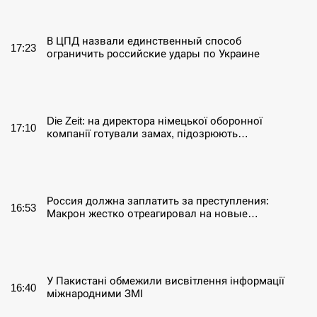
СЕРПЕНЬ
В ЦПД назвали единственный способ
17:23
ограничить российские удары по Украине
СЕРПЕНЬ
Die Zeit: на директора німецької оборонної
17:10
компанії готували замах, підозрюють…
СЕРПЕНЬ
Россия должна заплатить за преступления:
16:53
Макрон жестко отреагировал на новые…
СЕРПЕНЬ
У Пакистані обмежили висвітлення інформації
16:40
міжнародними ЗМІ