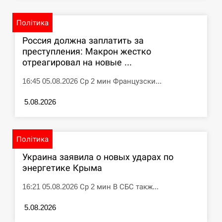
СЕРПЕНЬ
Політика
Россия должна заплатить за
Под огнем “Эпицентр”, ROZETKA и “Новая
11:53
почта”: что известно об…
преступления: Макрон жестко
отреагировал на новые ...
СЕРПЕНЬ
16:45 05.08.2026 Ср 2 мин Французски...
У зоопарку Токіо через спеку загинули три
11:40
5.08.2026
левиці
СЕРПЕНЬ
Політика
Россияне ударили “Бардеролями” по Харькову,
Украина заявила о новых ударах по
11:23
есть пострадавшие
энергетике Крыма
ЩЕ...
16:21 05.08.2026 Ср 2 мин В СБС такж...
5.08.2026