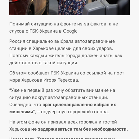
СЕРПЕНЬ
Экс-послу в США Стефанишиной вручили новое
Понимай ситуацию на фронте из-за фактов, а не
14:53
подозрение и избирают меру…
слухов с РБК-Украина в Google
Россия специально выбрала автозаправочные
СЕРПЕНЬ
станции в Харькове целями для своих ударов.
Поэтому каждый житель города должен знать, как
У Росії розгортається ракетний підрозділ КНДР –
14:40
Reuters
действовать в такой ситуации.
Об этом сообщает РБК-Украина со ссылкой на пост
СЕРПЕНЬ
мэра Харькова Игоря Терехова.
“Уже не первый раз хочу обратить внимание на
Поставки ракет для ПВО сократились втрое,
14:23
ситуацию вокруг автозаправочных станций.
хотя у партнеров они…
Очевидно, что
враг целенаправленно избрал их
мишенями
“, – подчеркнул городской голова.
СЕРПЕНЬ
На этом фоне он призвал всех горожан и гостей
У Румунії затоплять чотири баржі для
Харькова
не задерживаться там без необходимости.
14:10
збільшення потоку води до…