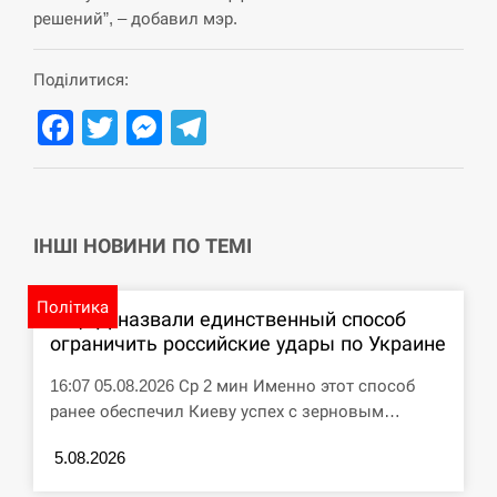
решений”, – добавил мэр.
СЕРПЕНЬ
Поділитися:
США обсуждают лицензии на Patriot для
12:53
Украины, несмотря на сомнения…
Facebook
Twitter
Messenger
Telegram
СЕРПЕНЬ
Латвія готова направити до 20 військових для
12:40
розблокування Ормузької протоки
ІНШІ НОВИНИ ПО ТЕМІ
СЕРПЕНЬ
Політика
В ЦПД назвали единственный способ
Силы обороны поразили российскую
ограничить российские удары по Украине
12:23
переправу, склады и другие важные объекты…
16:07 05.08.2026 Ср 2 мин Именно этот способ
СЕРПЕНЬ
ранее обеспечил Киеву успех с зерновым…
5.08.2026
У США зафіксували рекордний спалах
12:10
циклоспорозу, захворіли понад 10 тисяч…