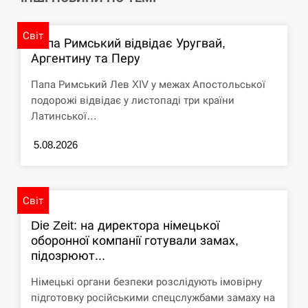
СЕРПЕНЬ
Світ
Папа Римський відвідає Уругвай,
США обсуждают лицензии на Patriot для
Аргентину та Перу
12:53
Украины, несмотря на сомнения…
Папа Римський Лев XIV у межах Апостольської
СЕРПЕНЬ
подорожі відвідає у листопаді три країни
Латинської…
Латвія готова направити до 20 військових для
12:40
розблокування Ормузької протоки
5.08.2026
СЕРПЕНЬ
Світ
Силы обороны поразили российскую
12:23
переправу, склады и другие важные объекты…
Die Zeit: на директора німецької
оборонної компанії готували замах,
СЕРПЕНЬ
підозрюют...
Німецькі органи безпеки розслідують імовірну
У США зафіксували рекордний спалах
12:10
підготовку російськими спецслужбами замаху на
циклоспорозу, захворіли понад 10 тисяч…