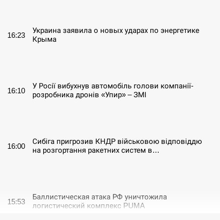
СЕРПЕНЬ
Украина заявила о новых ударах по энергетике
16:23
Крыма
СЕРПЕНЬ
У Росії вибухнув автомобіль голови компанії-
16:10
розробника дронів «Упир» – ЗМІ
СЕРПЕНЬ
Сибіга пригрозив КНДР військовою відповіддю
16:00
на розгортання ракетних систем в…
СЕРПЕНЬ
Баллистическая атака РФ уничтожила
15:53
логистический комплекс PUMA