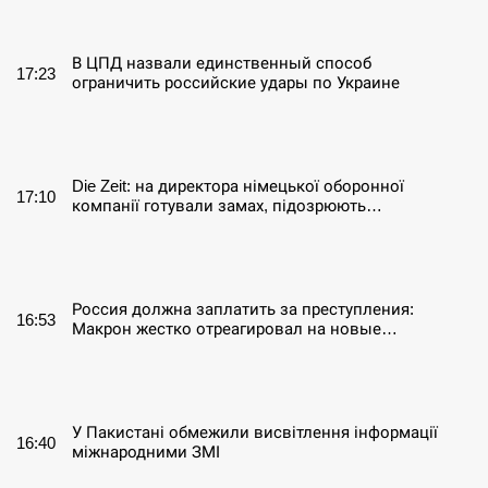
СЕРПЕНЬ
В ЦПД назвали единственный способ
17:23
ограничить российские удары по Украине
СЕРПЕНЬ
Die Zeit: на директора німецької оборонної
17:10
компанії готували замах, підозрюють…
СЕРПЕНЬ
Россия должна заплатить за преступления:
16:53
Макрон жестко отреагировал на новые…
СЕРПЕНЬ
У Пакистані обмежили висвітлення інформації
16:40
міжнародними ЗМІ