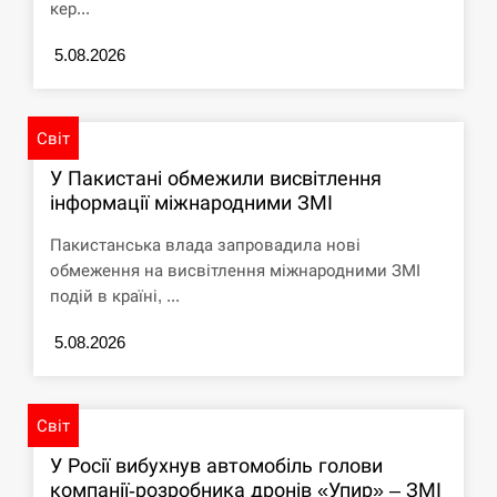
кер...
СЕРПЕНЬ
5.08.2026
Под огнем “Эпицентр”, ROZETKA и “Новая
11:53
почта”: что известно об…
Світ
СЕРПЕНЬ
У Пакистані обмежили висвітлення
інформації міжнародними ЗМІ
У зоопарку Токіо через спеку загинули три
11:40
левиці
Пакистанська влада запровадила нові
обмеження на висвітлення міжнародними ЗМІ
СЕРПЕНЬ
подій в країні, ...
Россияне ударили “Бардеролями” по Харькову,
5.08.2026
11:23
есть пострадавшие
ЩЕ...
Світ
У Росії вибухнув автомобіль голови
компанії-розробника дронів «Упир» – ЗМІ