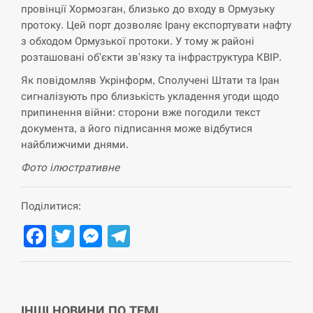
провінції Хормозган, близько до входу в Ормузьку
СЕРПЕНЬ
протоку. Цей порт дозволяє Ірану експортувати нафту
з обходом Ормузької протоки. У тому ж районі
В Москве пожаловались на “кратный рост” атак
розташовані об'єкти зв'язку та інфраструктура КВІР.
13:53
дронов Украины
Як повідомляв Укрінформ, Сполучені Штати та Іран
СЕРПЕНЬ
сигналізують про близькість укладення угоди щодо
припинення війни: сторони вже погодили текст
документа, а його підписання може відбутися
Біля українського літака в аеропорту Лейпцига
13:40
виявили дрон, ймовірно, з…
найближчими днями.
Фото ілюстративне
СЕРПЕНЬ
Поділитися:
“Они должны быть уничтожены”: в МИДе
13:23
ответили, как отреагируют на…
Facebook
Twitter
Messenger
Telegram
СЕРПЕНЬ
Тайвань проводить найбільші військові
13:10
навчання на тлі загрози вторгнення з…
ІНШІ НОВИНИ ПО ТЕМІ