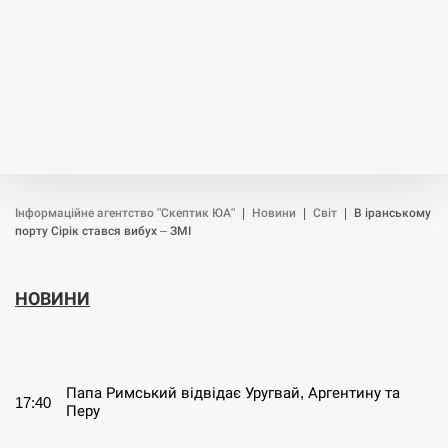
Інформаційне агентство "Скептик ЮА"
|
Новини
|
Світ
|
В іранському
порту Сірік стався вибух – ЗМІ
НОВИНИ
СЕРПЕНЬ
Папа Римський відвідає Уругвай, Аргентину та
17:40
Перу