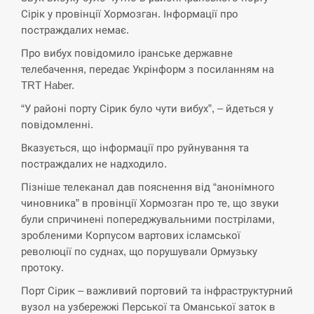
Сірік у провінції Хормозган. Інформації про
СЕРПЕНЬ
постраждалих немає.
Экс-послу в США Стефанишиной вручили новое
Про вибух повідомило іранське державне
14:53
подозрение и избирают меру…
телебачення, передає Укрінформ з посиланням на
TRT Haber.
СЕРПЕНЬ
“У районі порту Сірик було чути вибух”, – йдеться у
повідомленні.
У Росії розгортається ракетний підрозділ КНДР –
14:40
Reuters
Вказується, що інформації про руйнування та
постраждалих не надходило.
СЕРПЕНЬ
Пізніше телеканал дав пояснення від “анонімного
чиновника” в провінції Хормозган про те, що звуки
Поставки ракет для ПВО сократились втрое,
14:23
були спричинені попереджувальними пострілами,
хотя у партнеров они…
зробленими Корпусом вартових ісламської
революції по суднах, що порушували Ормузьку
СЕРПЕНЬ
протоку.
У Румунії затоплять чотири баржі для
Порт Сірик – важливий портовий та інфраструктурний
14:10
збільшення потоку води до…
вузол на узбережжі Перської та Оманської заток в