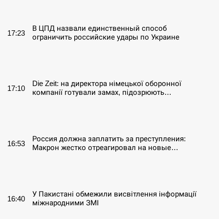
СЕРПЕНЬ
В ЦПД назвали единственный способ
17:23
ограничить российские удары по Украине
СЕРПЕНЬ
Die Zeit: на директора німецької оборонної
17:10
компанії готували замах, підозрюють…
СЕРПЕНЬ
Россия должна заплатить за преступления:
16:53
Макрон жестко отреагировал на новые…
СЕРПЕНЬ
У Пакистані обмежили висвітлення інформації
16:40
міжнародними ЗМІ