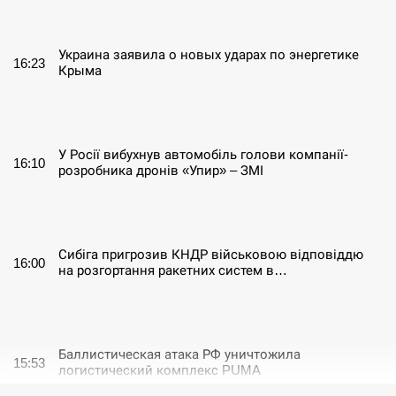
СЕРПЕНЬ
Украина заявила о новых ударах по энергетике
16:23
Крыма
СЕРПЕНЬ
У Росії вибухнув автомобіль голови компанії-
16:10
розробника дронів «Упир» – ЗМІ
СЕРПЕНЬ
Сибіга пригрозив КНДР військовою відповіддю
16:00
на розгортання ракетних систем в…
СЕРПЕНЬ
Баллистическая атака РФ уничтожила
15:53
логистический комплекс PUMA