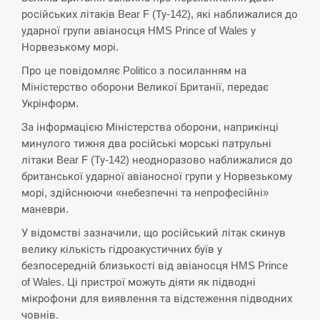
російських літаків Bear F (Ту-142), які наближалися до
СЕРПЕНЬ
ударної групи авіаносця HMS Prince of Wales у
Норвезькому морі.
Экс-послу в США Стефанишиной вручили новое
14:53
подозрение и избирают меру…
Про це повідомляє Politico з посиланням на
Міністерство оборони Великої Британії, передає
СЕРПЕНЬ
Укрінформ.
За інформацією Міністерства оборони, наприкінці
У Росії розгортається ракетний підрозділ КНДР –
14:40
Reuters
минулого тижня два російські морські патрульні
літаки Bear F (Ту-142) неодноразово наближалися до
СЕРПЕНЬ
британської ударної авіаносної групи у Норвезькому
морі, здійснюючи «небезпечні та непрофесійні»
маневри.
Поставки ракет для ПВО сократились втрое,
14:23
хотя у партнеров они…
У відомстві зазначили, що російський літак скинув
велику кількість гідроакустичних буїв у
СЕРПЕНЬ
безпосередній близькості від авіаносця HMS Prince
of Wales. Ці пристрої можуть діяти як підводні
У Румунії затоплять чотири баржі для
мікрофони для виявлення та відстеження підводних
14:10
збільшення потоку води до…
човнів.