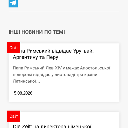
Messenger
СЕРПЕНЬ
Telegram
США обсуждают лицензии на Patriot для
12:53
Украины, несмотря на сомнения…
ІНШІ НОВИНИ ПО ТЕМІ
СЕРПЕНЬ
Світ
Папа Римський відвідає Уругвай,
Латвія готова направити до 20 військових для
Аргентину та Перу
12:40
розблокування Ормузької протоки
Папа Римський Лев XIV у межах Апостольської
СЕРПЕНЬ
подорожі відвідає у листопаді три країни
Латинської…
Силы обороны поразили российскую
12:23
переправу, склады и другие важные объекты…
5.08.2026
СЕРПЕНЬ
Світ
У США зафіксували рекордний спалах
12:10
циклоспорозу, захворіли понад 10 тисяч…
Die Zeit: на директора німецької