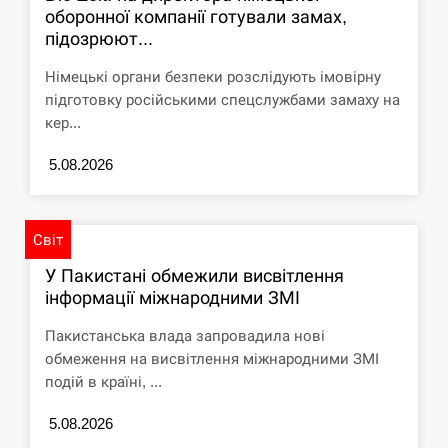
оборонної компанії готували замах,
СЕРПЕНЬ
підозрюют...
Німецькі органи безпеки розслідують імовірну
Под огнем “Эпицентр”, ROZETKA и “Новая
11:53
почта”: что известно об…
підготовку російськими спецслужбами замаху на
кер...
СЕРПЕНЬ
5.08.2026
У зоопарку Токіо через спеку загинули три
11:40
левиці
Світ
СЕРПЕНЬ
У Пакистані обмежили висвітлення
інформації міжнародними ЗМІ
Россияне ударили “Бардеролями” по Харькову,
11:23
есть пострадавшие
Пакистанська влада запровадила нові
обмеження на висвітлення міжнародними ЗМІ
ЩЕ...
подій в країні, ...
5.08.2026