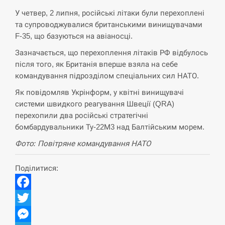
СЕРПЕНЬ
У четвер, 2 липня, російські літаки були перехоплені
та супроводжувалися британськими винищувачами
F-35, що базуються на авіаносці.
В Москве пожаловались на “кратный рост” атак
13:53
дронов Украины
Зазначається, що перехоплення літаків РФ відбулось
після того, як Британія вперше взяла на себе
СЕРПЕНЬ
командування підрозділом спеціальних сил НАТО.
Як повідомляв Укрінформ, у квітні винищувачі
Біля українського літака в аеропорту Лейпцига
13:40
виявили дрон, ймовірно, з…
системи швидкого реагування Швеції (QRA)
перехопили два російські стратегічні
СЕРПЕНЬ
бомбардувальники Ту-22М3 над Балтійським морем.
Фото: Повітряне командування НАТО
“Они должны быть уничтожены”: в МИДе
13:23
ответили, как отреагируют на…
Поділитися:
СЕРПЕНЬ
Facebook
Тайвань проводить найбільші військові
13:10
Twitter
навчання на тлі загрози вторгнення з…