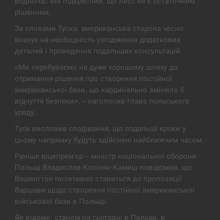
Водночас він підкреслив, що лист не є остаточним
рішенням.
В Москве пожаловались на “кратный рост” атак
13:53
дронов Украины
За словами Туска, американська сторона чесно
вказує на необхідність узгодження додаткових
СЕРПЕНЬ
деталей і проведення подальших консультацій.
«Ми перебуваємо на дуже хорошому шляху до
Біля українського літака в аеропорту Лейпцига
13:40
виявили дрон, ймовірно, з…
отримання рішення про створення постійної
американської бази, що кардинально змінило б
СЕРПЕНЬ
відчуття безпеки», – наголосив глава польського
уряду.
“Они должны быть уничтожены”: в МИДе
Туск висловив сподівання, що подальші кроки у
13:23
ответили, как отреагируют на…
цьому напрямку будуть здійснені найближчим часом.
СЕРПЕНЬ
Раніше віцепрем’єр – міністр національної оборони
Польщі Владислав Косіняк-Камиш повідомив, що
Вашингтон позитивно ставиться до пропозиції
Тайвань проводить найбільші військові
13:10
навчання на тлі загрози вторгнення з…
Варшави щодо створення постійної американської
військової бази в Польщі.
СЕРПЕНЬ
Як відомо, станом на сьогодні в Польщі, в