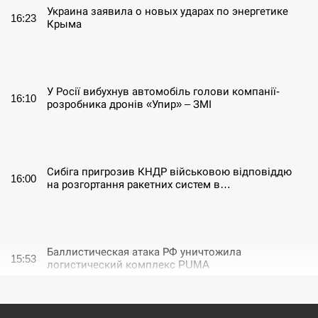
Украина заявила о новых ударах по энергетике
16:23
Крыма
СЕРПЕНЬ
У Росії вибухнув автомобіль голови компанії-
16:10
розробника дронів «Упир» – ЗМІ
СЕРПЕНЬ
Сибіга пригрозив КНДР військовою відповіддю
16:00
на розгортання ракетних систем в…
СЕРПЕНЬ
Баллистическая атака РФ уничтожила
15:53
логистический комплекс PUMA
СЕРПЕНЬ