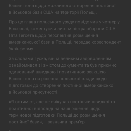
Вашингтона щодо можливого створення постійної
Экс-послу в США Стефанишиной вручили новое
14:53
подозрение и избирают меру…
військової бази США на території Польщі.
Про це глава польського уряду повідомив у четвер у
СЕРПЕНЬ
Брюсселі, коментуючи лист міністра оборони США
Піта Гегсета щодо перспектив розміщення
У Росії розгортається ракетний підрозділ КНДР –
американської бази в Польщі, передає кореспондент
14:40
Reuters
Укрінформу.
За словами Туска, він із великим задоволенням
СЕРПЕНЬ
ознайомився зі змістом документа та був приємно
здивований швидкою і позитивною реакцією
Поставки ракет для ПВО сократились втрое,
14:23
хотя у партнеров они…
Вашингтона на рішення польської влади щодо
підготовки до створення постійної американської
СЕРПЕНЬ
військової присутності.
«Я оптиміст, але не очікував настільки швидкої та
У Румунії затоплять чотири баржі для
позитивної відповіді на наші рішення щодо
14:10
збільшення потоку води до…
термінової підготовки Польщі до розміщення
постійної бази», – зазначив прем’єр.
СЕРПЕНЬ