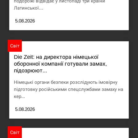
подорожі відвідає у листопаді три країни
Латинської…
Под огнем “Эпицентр”, ROZETKA и “Новая
11:53
почта”: что известно об…
5.08.2026
СЕРПЕНЬ
У зоопарку Токіо через спеку загинули три
Світ
11:40
левиці
Die Zeit: на директора німецької
оборонної компанії готували замах,
СЕРПЕНЬ
підозрюют...
Россияне ударили “Бардеролями” по Харькову,
Німецькі органи безпеки розслідують імовірну
11:23
есть пострадавшие
підготовку російськими спецслужбами замаху на
кер...
ЩЕ...
5.08.2026
Світ