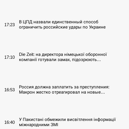
СЕРПЕНЬ
В ЦПД назвали единственный способ
17:23
ограничить российские удары по Украине
СЕРПЕНЬ
Die Zeit: на директора німецької оборонної
17:10
компанії готували замах, підозрюють…
СЕРПЕНЬ
Россия должна заплатить за преступления:
16:53
Макрон жестко отреагировал на новые…
СЕРПЕНЬ
У Пакистані обмежили висвітлення інформації
16:40
міжнародними ЗМІ