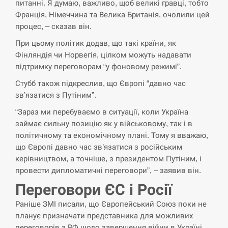
питанні. Я думаю, важливо, щоб великі гравці, тобто
Франція, Німеччина та Велика Британія, очолили цей
СЕРПЕНЬ
процес, – сказав він.
При цьому політик додав, що такі країни, як
В Москве пожаловались на “кратный рост” атак
13:53
Фінляндія чи Норвегія, цілком можуть надавати
дронов Украины
підтримку переговорам “у фоновому режимі”.
СЕРПЕНЬ
Стубб також підкреслив, що Європі “давно час
зв’язатися з Путіним”.
Біля українського літака в аеропорту Лейпцига
13:40
“Зараз ми перебуваємо в ситуації, коли Україна
виявили дрон, ймовірно, з…
займає сильну позицію як у військовому, так і в
політичному та економічному плані. Тому я вважаю,
СЕРПЕНЬ
що Європі давно час зв’язатися з російським
керівництвом, а точніше, з президентом Путіним, і
“Они должны быть уничтожены”: в МИДе
13:23
провести дипломатичні переговори”, – заявив він.
ответили, как отреагируют на…
Переговори ЄС і Росії
СЕРПЕНЬ
Раніше ЗМІ писали, що Європейський Союз поки не
планує призначати представника для можливих
Тайвань проводить найбільші військові
13:10
переговорів з РФ щодо завершення війни в Україні.