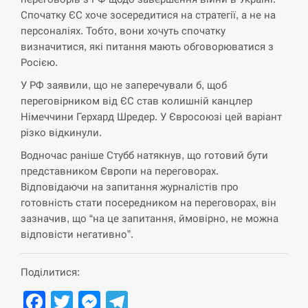
навчання на тлі загрози вторгнення з…
Спочатку ЄС хоче зосередитися на стратегії, а не на
персоналіях. Тобто, вони хочуть спочатку
СЕРПЕНЬ
визначитися, які питання мають обговорюватися з
Росією.
США обсуждают лицензии на Patriot для
12:53
Украины, несмотря на сомнения…
У РФ заявили, що не заперечували б, щоб
переговірником від ЄС став колишній канцлер
СЕРПЕНЬ
Німеччини Герхард Шредер. У Євросоюзі цей варіант
різко відкинули.
Латвія готова направити до 20 військових для
12:40
Водночас раніше Стубб натякнув, що готовий бути
розблокування Ормузької протоки
представником Європи на переговорах.
Відповідаючи на запитання журналістів про
СЕРПЕНЬ
готовність стати посередником на переговорах, він
зазначив, що “на це запитання, ймовірно, не можна
Силы обороны поразили российскую
12:23
переправу, склады и другие важные объекты…
відповісти негативно”.
СЕРПЕНЬ
Поділитися:
Facebook
Twitter
Messenger
Telegram
У США зафіксували рекордний спалах
12:10