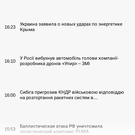
СЕРПЕНЬ
Украина заявила о новых ударах по энергетике
16:23
Крыма
СЕРПЕНЬ
У Росії вибухнув автомобіль голови компанії-
16:10
розробника дронів «Упир» – ЗМІ
СЕРПЕНЬ
Сибіга пригрозив КНДР військовою відповіддю
16:00
на розгортання ракетних систем в…
СЕРПЕНЬ
Баллистическая атака РФ уничтожила
15:53
логистический комплекс PUMA