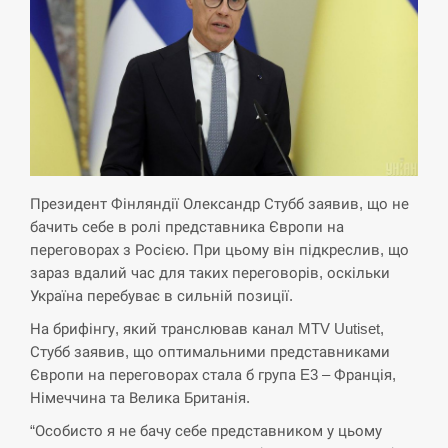
СЕРПЕНЬ
Экс-послу в США Стефанишиной вручили новое
14:53
подозрение и избирают меру…
СЕРПЕНЬ
У Росії розгортається ракетний підрозділ КНДР –
Президент Фінляндії Олександр Стубб заявив, що не
14:40
Reuters
бачить себе в ролі представника Європи на
переговорах з Росією. При цьому він підкреслив, що
СЕРПЕНЬ
зараз вдалий час для таких переговорів, оскільки
Україна перебуває в сильній позиції.
Поставки ракет для ПВО сократились втрое,
14:23
На брифінгу, який транслював канал MTV Uutiset,
хотя у партнеров они…
Стубб заявив, що оптимальними представниками
Європи на переговорах стала б група E3 – Франція,
СЕРПЕНЬ
Німеччина та Велика Британія.
У Румунії затоплять чотири баржі для
“Особисто я не бачу себе представником у цьому
14:10
збільшення потоку води до…