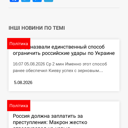
циклоспорозу, захворіли понад 10 тисяч…
СЕРПЕНЬ
ІНШІ НОВИНИ ПО ТЕМІ
Под огнем “Эпицентр”, ROZETKA и “Новая
11:53
почта”: что известно об…
Політика
В ЦПД назвали единственный способ
СЕРПЕНЬ
ограничить российские удары по Украине
У зоопарку Токіо через спеку загинули три
11:40
16:07 05.08.2026 Ср 2 мин Именно этот способ
левиці
ранее обеспечил Киеву успех с зерновым…
СЕРПЕНЬ
5.08.2026
Россияне ударили “Бардеролями” по Харькову,
11:23
есть пострадавшие
Політика
ЩЕ...
Россия должна заплатить за
преступления: Макрон жестко