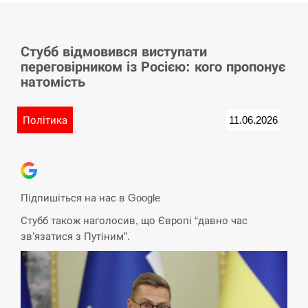
СЕРПЕНЬ
Стубб відмовився виступати
У Німеччині удар блискавки розділив навпіл
15:40
переговірником із Росією: кого пропонує
місто в Баварії
натомість
СЕРПЕНЬ
Політика
11.06.2026
Пытки военнообязанного на Закарпатье:
15:23
работнику ТЦК грозит тюрьма
СЕРПЕНЬ
Підпишіться на нас в Google
Іспанія попросила партнерів не критикувати
15:10
Стубб також наголосив, що Європі “давно час
Марокко через міграційну кризу –…
зв’язатися з Путіним”.
СЕРПЕНЬ
РФ провела новий раунд таємних зустрічей з
15:00
Європою щодо війни…