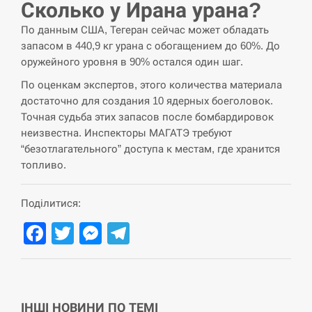
Сколько у Ирана урана?
СЕРПЕНЬ
По данным США, Тегеран сейчас может обладать
запасом в 440,9 кг урана с обогащением до 60%. До
Под огнем “Эпицентр”, ROZETKA и “Новая
оружейного уровня в 90% остался один шаг.
11:53
почта”: что известно об…
По оценкам экспертов, этого количества материала
достаточно для создания 10 ядерных боеголовок.
СЕРПЕНЬ
Точная судьба этих запасов после бомбардировок
неизвестна. Инспекторы МАГАТЭ требуют
У зоопарку Токіо через спеку загинули три
11:40
левиці
“безотлагательного” доступа к местам, где хранится
топливо.
СЕРПЕНЬ
Поділитися:
Россияне ударили “Бардеролями” по Харькову,
11:23
Facebook
Twitter
Messenger
Telegram
есть пострадавшие
ЩЕ...
ІНШІ НОВИНИ ПО ТЕМІ