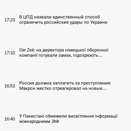
СЕРПЕНЬ
В ЦПД назвали единственный способ
17:23
ограничить российские удары по Украине
СЕРПЕНЬ
Die Zeit: на директора німецької оборонної
17:10
компанії готували замах, підозрюють…
СЕРПЕНЬ
Россия должна заплатить за преступления:
16:53
Макрон жестко отреагировал на новые…
СЕРПЕНЬ
У Пакистані обмежили висвітлення інформації
16:40
міжнародними ЗМІ