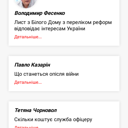
Володимир Фесенко
Лист з Білого Дому з переліком реформ
відповідає інтересам України
Детальніше...
Павло Казарін
Що станеться опісля війни
Детальніше...
Тетяна Чорновол
Скільки коштує служба офіцеру
Детальніше...