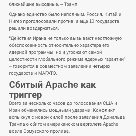
ближайшие выходные, – Трамп
СЕРПЕНЬ
Однако единство было неполным. Россия, Китай и
Нигер проголосовали против, а еще 10 государств
В Москве пожаловались на “кратный рост” атак
13:53
дронов Украины
решили воздержаться.
“Действия Ирана не только вызывают неотложную
СЕРПЕНЬ
обеспокоенность относительно характера его
ядерной программы, но и угрожают самой
Біля українського літака в аеропорту Лейпцига
целостности глобального режима ядерных гарантий”,
13:40
виявили дрон, ймовірно, з…
– говорится в совместном заявлении четырех
государств и МАГАТЭ.
СЕРПЕНЬ
Сбитый Apache как
“Они должны быть уничтожены”: в МИДе
триггер
13:23
ответили, как отреагируют на…
Всего за несколько часов до голосования США и
Иран обменялись мощными ударами. Конфликт
СЕРПЕНЬ
вспыхнул с новой силой после заявления Дональда
Трампа о сбитом американском вертолете Apache
Тайвань проводить найбільші військові
13:10
навчання на тлі загрози вторгнення з…
возле Ормузского пролива.