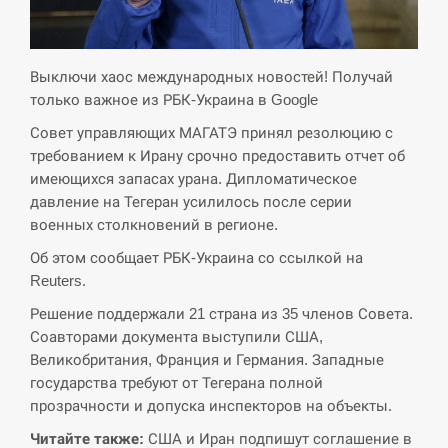
СЕРПЕНЬ
Экс-послу в США Стефанишиной вручили новое
Выключи хаос международных новостей! Получай
14:53
подозрение и избирают меру…
только важное из РБК-Украина в Google
Совет управляющих МАГАТЭ принял резолюцию с
СЕРПЕНЬ
требованием к Ирану срочно предоставить отчет об
имеющихся запасах урана. Дипломатическое
У Росії розгортається ракетний підрозділ КНДР –
14:40
Reuters
давление на Тегеран усилилось после серии
военных столкновений в регионе.
СЕРПЕНЬ
Об этом сообщает РБК-Украина со ссылкой на
Reuters.
Поставки ракет для ПВО сократились втрое,
14:23
Решение поддержали 21 страна из 35 членов Совета.
хотя у партнеров они…
Соавторами документа выступили США,
Великобритания, Франция и Германия. Западные
СЕРПЕНЬ
государства требуют от Тегерана полной
прозрачности и допуска инспекторов на объекты.
У Румунії затоплять чотири баржі для
14:10
збільшення потоку води до…
Читайте также:
США и Иран подпишут соглашение в