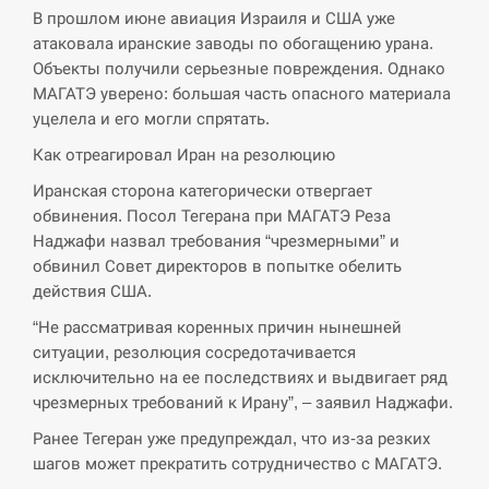
В прошлом июне авиация Израиля и США уже
СЕРПЕНЬ
атаковала иранские заводы по обогащению урана.
Объекты получили серьезные повреждения. Однако
США обсуждают лицензии на Patriot для
МАГАТЭ уверено: большая часть опасного материала
12:53
Украины, несмотря на сомнения…
уцелела и его могли спрятать.
Как отреагировал Иран на резолюцию
СЕРПЕНЬ
Иранская сторона категорически отвергает
Латвія готова направити до 20 військових для
обвинения. Посол Тегерана при МАГАТЭ Реза
12:40
розблокування Ормузької протоки
Наджафи назвал требования “чрезмерными” и
обвинил Совет директоров в попытке обелить
СЕРПЕНЬ
действия США.
“Не рассматривая коренных причин нынешней
Силы обороны поразили российскую
12:23
переправу, склады и другие важные объекты…
ситуации, резолюция сосредотачивается
исключительно на ее последствиях и выдвигает ряд
СЕРПЕНЬ
чрезмерных требований к Ирану”, – заявил Наджафи.
Ранее Тегеран уже предупреждал, что из-за резких
У США зафіксували рекордний спалах
шагов может прекратить сотрудничество с МАГАТЭ.
12:10
циклоспорозу, захворіли понад 10 тисяч…