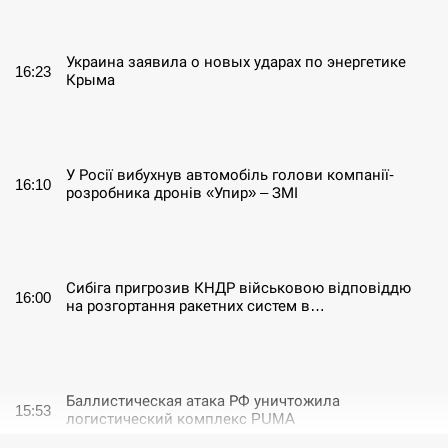
СЕРПЕНЬ
Украина заявила о новых ударах по энергетике
16:23
Крыма
СЕРПЕНЬ
У Росії вибухнув автомобіль голови компанії-
16:10
розробника дронів «Упир» – ЗМІ
СЕРПЕНЬ
Сибіга пригрозив КНДР військовою відповіддю
16:00
на розгортання ракетних систем в…
СЕРПЕНЬ
Баллистическая атака РФ уничтожила
15:53
логистический комплекс PUMA