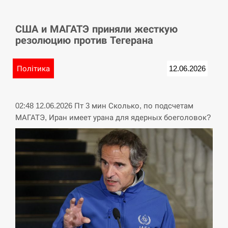
СЕРПЕНЬ
США и МАГАТЭ приняли жесткую
У Німеччині удар блискавки розділив навпіл
15:40
резолюцию против Тегерана
місто в Баварії
СЕРПЕНЬ
Політика
12.06.2026
Пытки военнообязанного на Закарпатье:
15:23
работнику ТЦК грозит тюрьма
02:48 12.06.2026 Пт 3 мин Сколько, по подсчетам
МАГАТЭ, Иран имеет урана для ядерных боеголовок?
СЕРПЕНЬ
Іспанія попросила партнерів не критикувати
15:10
Марокко через міграційну кризу –…
СЕРПЕНЬ
РФ провела новий раунд таємних зустрічей з
15:00
Європою щодо війни…