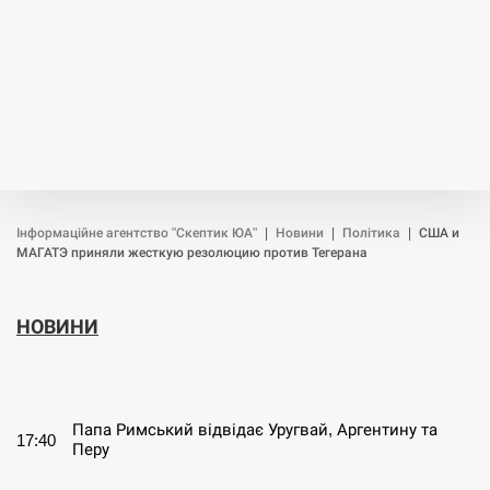
Інформаційне агентство "Скептик ЮА"
|
Новини
|
Політика
|
США и
МАГАТЭ приняли жесткую резолюцию против Тегерана
НОВИНИ
СЕРПЕНЬ
Папа Римський відвідає Уругвай, Аргентину та
17:40
Перу