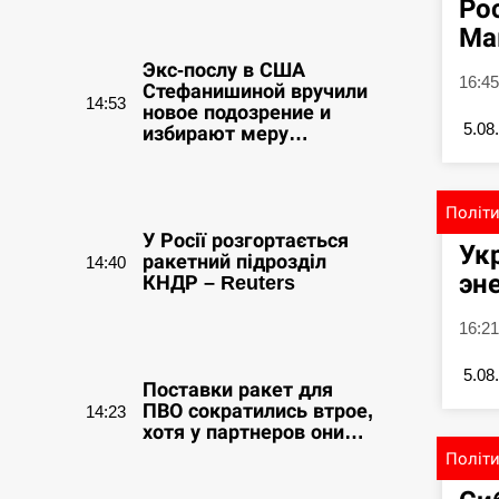
Ро
СЕРПЕНЬ
Ма
Экс-послу в США
16:4
Стефанишиной вручили
14:53
новое подозрение и
5.08
избирают меру…
СЕРПЕНЬ
Політ
У Росії розгортається
Ук
ракетний підрозділ
14:40
эн
КНДР – Reuters
16:21
СЕРПЕНЬ
5.08
Поставки ракет для
ПВО сократились втрое,
14:23
хотя у партнеров они…
Політ
СЕРПЕНЬ