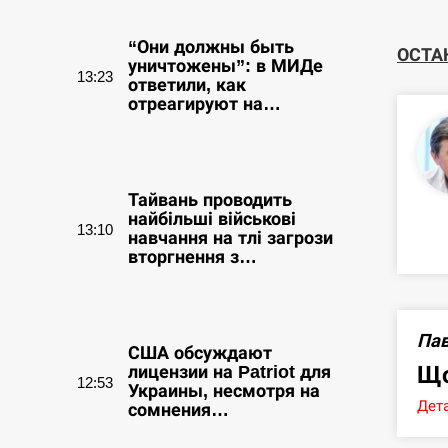
“Они должны быть
ОСТА
уничтожены”: в МИДе
13:23
ответили, как
отреагируют на…
СЕРПЕНЬ
Тайвань проводить
найбільші військові
13:10
навчання на тлі загрози
вторгнення з…
СЕРПЕНЬ
Пав
США обсуждают
Що
лицензии на Patriot для
12:53
Украины, несмотря на
Дета
сомнения…