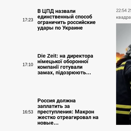
22:54 
В ЦПД назвали
единственный способ
квадра
17:23
ограничить российские
удары по Украине
СЕРПЕНЬ
Die Zeit: на директора
німецької оборонної
17:10
компанії готували
замах, підозрюють…
СЕРПЕНЬ
Россия должна
заплатить за
преступления: Макрон
16:53
жестко отреагировал на
новые…