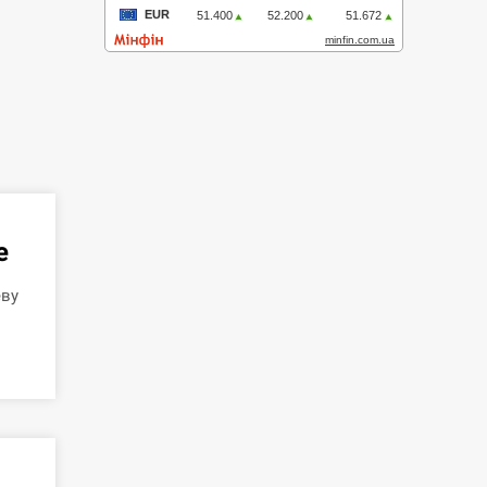
е
еву