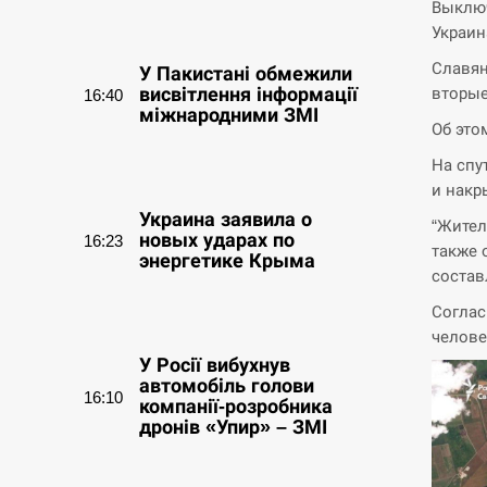
Выключ
СЕРПЕНЬ
Украин
Славян
У Пакистані обмежили
вторые
висвітлення інформації
16:40
міжнародними ЗМІ
Об это
На спу
СЕРПЕНЬ
и накр
Украина заявила о
“Жител
новых ударах по
16:23
также 
энергетике Крыма
состав
Соглас
СЕРПЕНЬ
челове
У Росії вибухнув
автомобіль голови
16:10
компанії-розробника
дронів «Упир» – ЗМІ
СЕРПЕНЬ