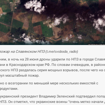
пожар на Славянском НПЗ (t.me/svoboda_radio)
им, в ночь на 28 июня дроны ударили по НПЗ в городе Славя
ани в Краснодарском крае РФ. По словам очевидцев, в район
ского НПЗ раздалась серия мощных взрывов, после чего на 
ул масштабный пожар.
но о возгорании по меньшей мере нескольких емкостей с
родуктами.
украинский президент Владимир Зеленский подтвердил поп
 НПЗ. Он отметил, что украинские воины “очень метко начали