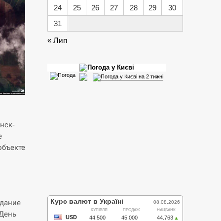
24
25
26
27
28
29
30
31
« Лип
нск-
е
объекте
адание
 День