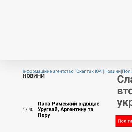
Новини
Війна
Політика
Економіка
Світ
Спорт
Публікації
Опитування
Інформаційне агентство "Скептик ЮА"
|
Новини
|
Полі
НОВИНИ
Сл
вт
СЕРПЕНЬ
ук
Папа Римський відвідає
Уругвай, Аргентину та
17:40
Перу
Політ
СЕРПЕНЬ