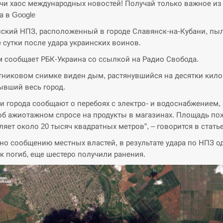
и хаос международных новостей! Получай только важное из
а в Google
ский НПЗ, расположенный в городе Славянск-на-Кубани, пы
 сутки после удара украинских воинов.
м сообщает РБК-Украина со ссылкой на Радио Свобода.
тниковом снимке виден дым, растянувшийся на десятки кил
ывший весь город.
и города сообщают о перебоях с электро- и водоснабжением, 
об ажиотажном спросе на продукты в магазинах. Площадь по
ляет около 20 тысяч квадратных метров”, – говорится в статье
но сообщению местных властей, в результате удара по НПЗ о
к погиб, еще шестеро получили ранения.