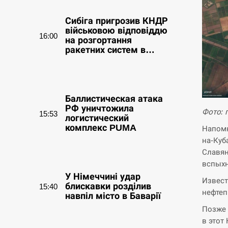
Сибіга пригрозив КНДР
військовою відповіддю
16:00
на розгортання
ракетних систем в…
СЕРПЕНЬ
Баллистическая атака
РФ уничтожила
Фото: 
15:53
логистический
комплекс PUMA
Напомн
на-Куб
СЕРПЕНЬ
Славян
вспыхн
У Німеччині удар
Извест
блискавки розділив
15:40
нефтеп
навпіл місто в Баварії
Позже 
СЕРПЕНЬ
в этот