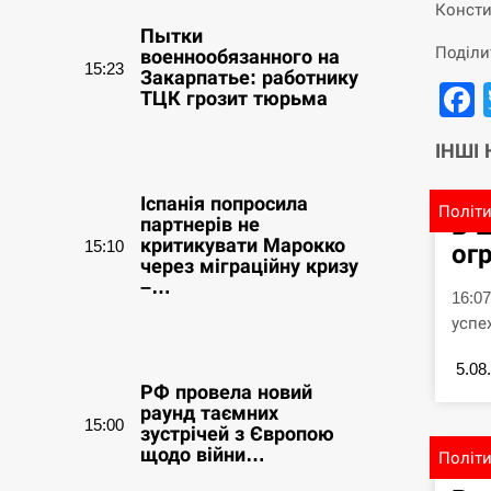
Консти
Пытки
Поділи
военнообязанного на
15:23
Закарпатье: работнику
ТЦК грозит тюрьма
ІНШІ
СЕРПЕНЬ
Іспанія попросила
Політ
В 
партнерів не
критикувати Марокко
15:10
ог
через міграційну кризу
–…
16:0
успе
СЕРПЕНЬ
5.08
РФ провела новий
раунд таємних
15:00
зустрічей з Європою
щодо війни…
Політ