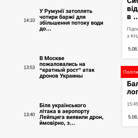
Си
ві
У Румунії затоплять
в ..
чотири баржі для
14:10
збільшення потоку води
до…
Підп
з КНД
СЕРПЕНЬ
5.08
В Москве
пожаловались на
13:53
“кратный рост” атак
Політ
дронов Украины
Ба
ло
СЕРПЕНЬ
15:45
Біля українського
літака в аеропорту
13:40
Лейпцига виявили дрон,
5.08
ймовірно, з…
СЕРПЕНЬ