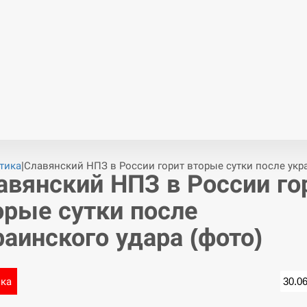
тика
|
Славянский НПЗ в России горит вторые сутки после укра
авянский НПЗ в России го
орые сутки после
раинского удара (фото)
ика
30.0