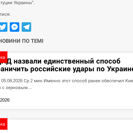
туции Украины”.
тися:
Facebook
Twitter
Messenger
Telegram
 НОВИНИ ПО ТЕМІ
ика
ЦПД назвали единственный способ
раничить российские удары по Украин
7 05.08.2026 Ср 2 мин Именно этот способ ранее обеспечил Ки
х с зерновым…
.2026
ика