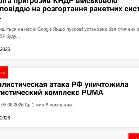
біга пригрозив КНДР військовою
дповіддю на розгортання ракетних сис
.
ишіться на нас в Google Якщо пускові установки балістичних 
Р буду...
.2026
ика
ллистическая атака РФ уничтожила
гистический комплекс PUMA
 05.08.2026 Ср 1 мин В компании...
.2026