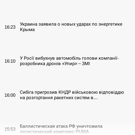
СЕРПЕНЬ
Украина заявила о новых ударах по энергетике
16:23
Крыма
СЕРПЕНЬ
У Росії вибухнув автомобіль голови компанії-
16:10
розробника дронів «Упир» – ЗМІ
СЕРПЕНЬ
Сибіга пригрозив КНДР військовою відповіддю
16:00
на розгортання ракетних систем в…
СЕРПЕНЬ
Баллистическая атака РФ уничтожила
15:53
логистический комплекс PUMA