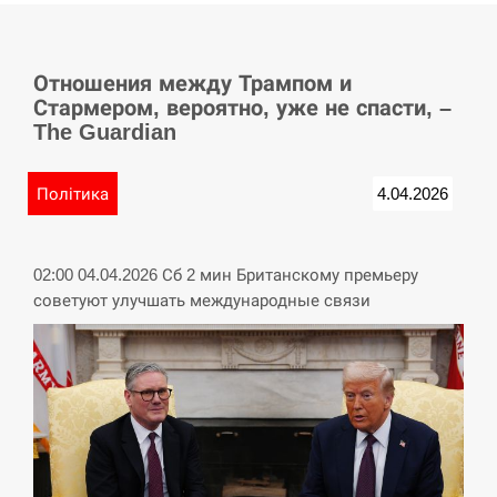
СЕРПЕНЬ
Отношения между Трампом и
У Німеччині удар блискавки розділив навпіл
15:40
Стармером, вероятно, уже не спасти, –
місто в Баварії
The Guardian
СЕРПЕНЬ
Політика
4.04.2026
Пытки военнообязанного на Закарпатье:
15:23
работнику ТЦК грозит тюрьма
02:00 04.04.2026 Сб 2 мин Британскому премьеру
СЕРПЕНЬ
советуют улучшать международные связи
Іспанія попросила партнерів не критикувати
15:10
Марокко через міграційну кризу –…
СЕРПЕНЬ
РФ провела новий раунд таємних зустрічей з
15:00
Європою щодо війни…