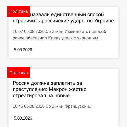
циклоспорозу, захворіли понад 10 тисяч…
Політика
В ЦПД назвали единственный способ
СЕРПЕНЬ
ограничить российские удары по Украине
Под огнем “Эпицентр”, ROZETKA и “Новая
11:53
16:07 05.08.2026 Ср 2 мин Именно этот способ
почта”: что известно об…
ранее обеспечил Киеву успех с зерновым…
СЕРПЕНЬ
5.08.2026
У зоопарку Токіо через спеку загинули три
11:40
левиці
Політика
СЕРПЕНЬ
Россия должна заплатить за
преступления: Макрон жестко
Россияне ударили “Бардеролями” по Харькову,
отреагировал на новые ...
11:23
есть пострадавшие
16:45 05.08.2026 Ср 2 мин Французски...
ЩЕ...
5.08.2026