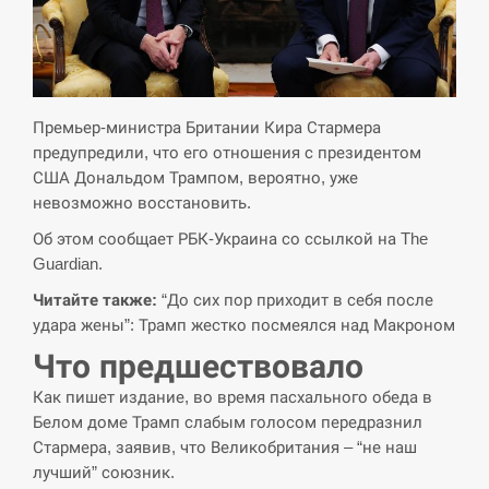
СЕРПЕНЬ
Экс-послу в США Стефанишиной вручили новое
14:53
подозрение и избирают меру…
Премьер-министра Британии Кира Стармера
предупредили, что его отношения с президентом
СЕРПЕНЬ
США Дональдом Трампом, вероятно, уже
невозможно восстановить.
У Росії розгортається ракетний підрозділ КНДР –
14:40
Об этом сообщает РБК-Украина со ссылкой на The
Reuters
Guardian.
СЕРПЕНЬ
Читайте также:
“До сих пор приходит в себя после
удара жены”: Трамп жестко посмеялся над Макроном
Поставки ракет для ПВО сократились втрое,
14:23
Что предшествовало
хотя у партнеров они…
Как пишет издание, во время пасхального обеда в
СЕРПЕНЬ
Белом доме Трамп слабым голосом передразнил
Стармера, заявив, что Великобритания – “не наш
У Румунії затоплять чотири баржі для
лучший” союзник.
14:10
збільшення потоку води до…