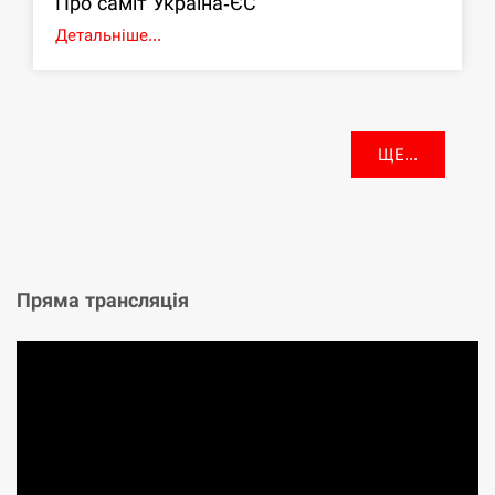
Про саміт Україна-ЄС
Детальніше...
ЩЕ...
Пряма трансляція