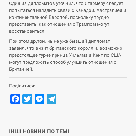
навчання на тлі загрози вторгнення з…
Один из дипломатов уточнил, что Стармеру следует
попытаться наладить связи с Канадой, Австралией и
СЕРПЕНЬ
континентальной Европой, поскольку трудно
представить, как отношения с Трампом могут
США обсуждают лицензии на Patriot для
восстановиться.
12:53
Украины, несмотря на сомнения…
При этом другой, ныне уже бывший дипломат
заявил, что визит британского короля и, возможно,
СЕРПЕНЬ
предстоящее турне принца Уильяма и Кейт по США
могут предложить способ улучшить отношения с
Латвія готова направити до 20 військових для
12:40
розблокування Ормузької протоки
Британией.
СЕРПЕНЬ
Поділитися:
Facebook
Twitter
Messenger
Telegram
Силы обороны поразили российскую
12:23
переправу, склады и другие важные объекты…
СЕРПЕНЬ
ІНШІ НОВИНИ ПО ТЕМІ
У США зафіксували рекордний спалах
12:10