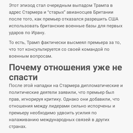
Этот эпизод стал очередным выпадом Трампа в
адрес Стармера и “старых” авианосцев Британии
СЕРПЕНЬ
после того, как премьер отказался разрешить США
использовать британские военные базы для первых
В Москве пожаловались на “кратный рост” атак
13:53
ударов по Ирану.
дронов Украины
То есть, Трамп фактически высмеял премьера за то,
СЕРПЕНЬ
что тот консультируется со своей командой по
военным вопросам.
Біля українського літака в аеропорту Лейпцига
13:40
Почему отношения уже не
виявили дрон, ймовірно, з…
спасти
СЕРПЕНЬ
После этой нападки на Стармера дипломатические и
политические деятели заявили, что премьер был
“Они должны быть уничтожены”: в МИДе
13:23
прав, игнорируя критику. Однако они добавили, что
ответили, как отреагируют на…
отношения между лидерами сильно испорчены и
премьеру необходимо удвоить усилия по
СЕРПЕНЬ
налаживанию международных связей в других
странах.
Тайвань проводить найбільші військові
13:10