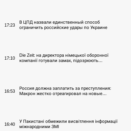
СЕРПЕНЬ
В ЦПД назвали единственный способ
17:23
ограничить российские удары по Украине
СЕРПЕНЬ
Die Zeit: на директора німецької оборонної
17:10
компанії готували замах, підозрюють…
СЕРПЕНЬ
Россия должна заплатить за преступления:
16:53
Макрон жестко отреагировал на новые…
СЕРПЕНЬ
У Пакистані обмежили висвітлення інформації
16:40
міжнародними ЗМІ