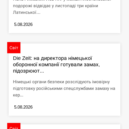
подорожі відвідає у листопаді три країни
СЕРПЕНЬ
Латинської…
США обсуждают лицензии на Patriot для
5.08.2026
12:53
Украины, несмотря на сомнения…
СЕРПЕНЬ
Світ
Латвія готова направити до 20 військових для
Die Zeit: на директора німецької
12:40
розблокування Ормузької протоки
оборонної компанії готували замах,
підозрюют...
СЕРПЕНЬ
Німецькі органи безпеки розслідують імовірну
Силы обороны поразили российскую
підготовку російськими спецслужбами замаху на
12:23
переправу, склады и другие важные объекты…
кер...
СЕРПЕНЬ
5.08.2026
У США зафіксували рекордний спалах
12:10
циклоспорозу, захворіли понад 10 тисяч…
Світ