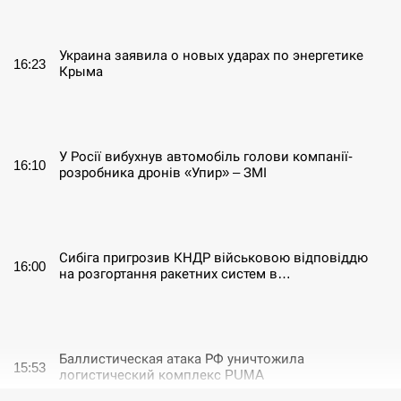
СЕРПЕНЬ
Украина заявила о новых ударах по энергетике
16:23
Крыма
СЕРПЕНЬ
У Росії вибухнув автомобіль голови компанії-
16:10
розробника дронів «Упир» – ЗМІ
СЕРПЕНЬ
Сибіга пригрозив КНДР військовою відповіддю
16:00
на розгортання ракетних систем в…
СЕРПЕНЬ
Баллистическая атака РФ уничтожила
15:53
логистический комплекс PUMA