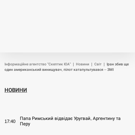
Інформаційне агентство "Скептик ЮА"
|
Новини
|
Світ
|
Іран збив ще
один американський винищувач, пілот катапультувався – ЗМІ
НОВИНИ
СЕРПЕНЬ
Папа Римський відвідає Уругвай, Аргентину та
17:40
Перу