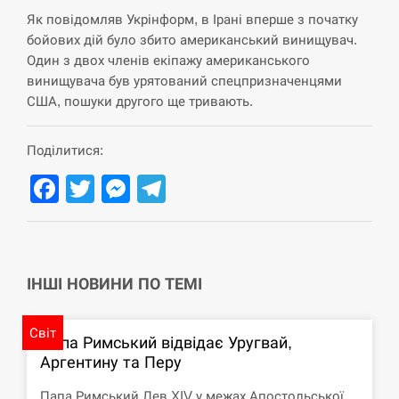
Як повідомляв Укрінформ, в Ірані вперше з початку
СЕРПЕНЬ
бойових дій було збито американський винищувач.
Один з двох членів екіпажу американського
В Москве пожаловались на “кратный рост” атак
13:53
винищувача був урятований спецпризначенцями
дронов Украины
США, пошуки другого ще тривають.
СЕРПЕНЬ
Поділитися:
Біля українського літака в аеропорту Лейпцига
13:40
Facebook
Twitter
Messenger
Telegram
виявили дрон, ймовірно, з…
СЕРПЕНЬ
“Они должны быть уничтожены”: в МИДе
13:23
ІНШІ НОВИНИ ПО ТЕМІ
ответили, как отреагируют на…
СЕРПЕНЬ
Світ
Папа Римський відвідає Уругвай,
Аргентину та Перу
Тайвань проводить найбільші військові
13:10
навчання на тлі загрози вторгнення з…
Папа Римський Лев XIV у межах Апостольської