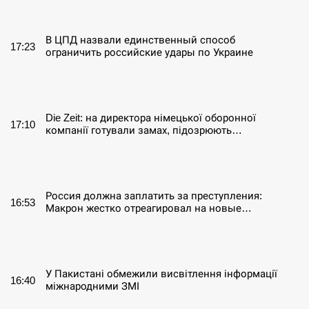
СЕРПЕНЬ
В ЦПД назвали единственный способ
17:23
ограничить российские удары по Украине
СЕРПЕНЬ
Die Zeit: на директора німецької оборонної
17:10
компанії готували замах, підозрюють…
СЕРПЕНЬ
Россия должна заплатить за преступления:
16:53
Макрон жестко отреагировал на новые…
СЕРПЕНЬ
У Пакистані обмежили висвітлення інформації
16:40
міжнародними ЗМІ