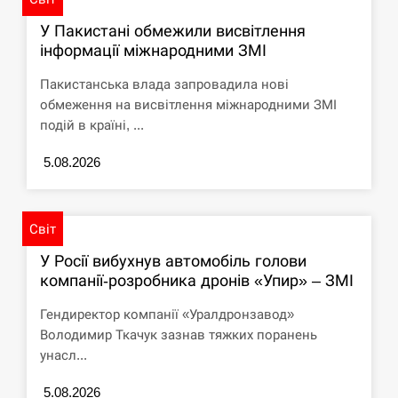
СЕРПЕНЬ
У Пакистані обмежили висвітлення
інформації міжнародними ЗМІ
Под огнем “Эпицентр”, ROZETKA и “Новая
11:53
Пакистанська влада запровадила нові
почта”: что известно об…
обмеження на висвітлення міжнародними ЗМІ
подій в країні, ...
СЕРПЕНЬ
5.08.2026
У зоопарку Токіо через спеку загинули три
11:40
левиці
Світ
СЕРПЕНЬ
У Росії вибухнув автомобіль голови
Россияне ударили “Бардеролями” по Харькову,
компанії-розробника дронів «Упир» – ЗМІ
11:23
есть пострадавшие
Гендиректор компанії «Уралдронзавод»
ЩЕ...
Володимир Ткачук зазнав тяжких поранень
унасл...
5.08.2026