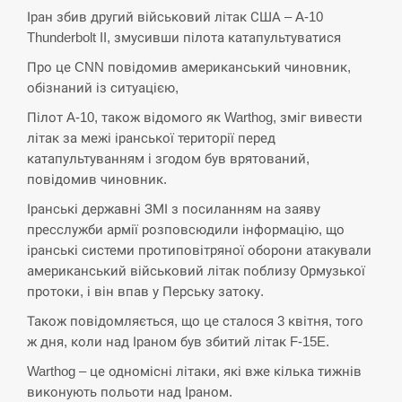
Іран збив другий військовий літак США – A-10
СЕРПЕНЬ
Thunderbolt II, змусивши пілота катапультуватися
Экс-послу в США Стефанишиной вручили новое
Про це CNN повідомив американський чиновник,
14:53
подозрение и избирают меру…
обізнаний із ситуацією,
Пілот A-10, також відомого як Warthog, зміг вивести
СЕРПЕНЬ
літак за межі іранської території перед
катапультуванням і згодом був врятований,
У Росії розгортається ракетний підрозділ КНДР –
14:40
повідомив чиновник.
Reuters
Іранські державні ЗМІ з посиланням на заяву
СЕРПЕНЬ
пресслужби армії розповсюдили інформацію, що
іранські системи протиповітряної оборони атакували
Поставки ракет для ПВО сократились втрое,
американський військовий літак поблизу Ормузької
14:23
хотя у партнеров они…
протоки, і він впав у Перську затоку.
Також повідомляється, що це сталося 3 квітня, того
СЕРПЕНЬ
ж дня, коли над Іраном був збитий літак F-15E.
У Румунії затоплять чотири баржі для
Warthog – це одномісні літаки, які вже кілька тижнів
14:10
збільшення потоку води до…
виконують польоти над Іраном.