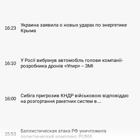
СЕРПЕНЬ
Украина заявила о новых ударах по энергетике
16:23
Крыма
СЕРПЕНЬ
У Росії вибухнув автомобіль голови компанії-
16:10
розробника дронів «Упир» – ЗМІ
СЕРПЕНЬ
Сибіга пригрозив КНДР військовою відповіддю
16:00
на розгортання ракетних систем в…
СЕРПЕНЬ
Баллистическая атака РФ уничтожила
15:53
логистический комплекс PUMA