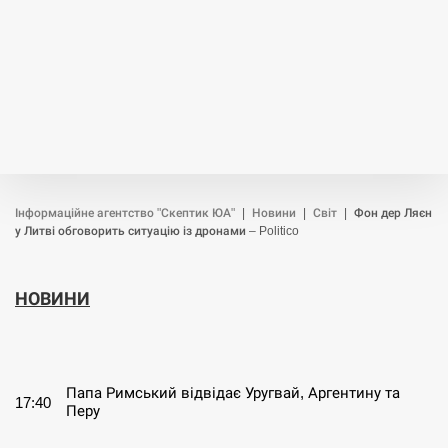
Інформаційне агентство "Скептик ЮА"
|
Новини
|
Світ
|
Фон дер Ляєн
у Литві обговорить ситуацію із дронами – Politico
НОВИНИ
СЕРПЕНЬ
Папа Римський відвідає Уругвай, Аргентину та
17:40
Перу