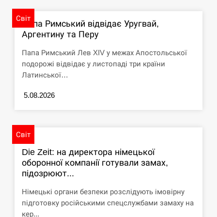
СЕРПЕНЬ
Світ
Папа Римський відвідає Уругвай,
Аргентину та Перу
Под огнем “Эпицентр”, ROZETKA и “Новая
11:53
почта”: что известно об…
Папа Римський Лев XIV у межах Апостольської
подорожі відвідає у листопаді три країни
СЕРПЕНЬ
Латинської…
У зоопарку Токіо через спеку загинули три
5.08.2026
11:40
левиці
СЕРПЕНЬ
Світ
Россияне ударили “Бардеролями” по Харькову,
Die Zeit: на директора німецької
11:23
есть пострадавшие
оборонної компанії готували замах,
підозрюют...
ЩЕ...
Німецькі органи безпеки розслідують імовірну
підготовку російськими спецслужбами замаху на
кер...