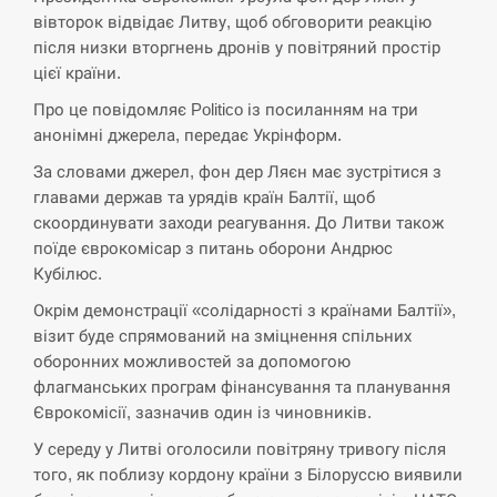
вівторок відвідає Литву, щоб обговорити реакцію
СЕРПЕНЬ
після низки вторгнень дронів у повітряний простір
цієї країни.
Экс-послу в США Стефанишиной вручили новое
14:53
подозрение и избирают меру…
Про це повідомляє Politico із посиланням на три
анонімні джерела, передає Укрінформ.
СЕРПЕНЬ
За словами джерел, фон дер Ляєн має зустрітися з
главами держав та урядів країн Балтії, щоб
У Росії розгортається ракетний підрозділ КНДР –
14:40
Reuters
скоординувати заходи реагування. До Литви також
поїде єврокомісар з питань оборони Андрюс
СЕРПЕНЬ
Кубілюс.
Окрім демонстрації «солідарності з країнами Балтії»,
Поставки ракет для ПВО сократились втрое,
візит буде спрямований на зміцнення спільних
14:23
хотя у партнеров они…
оборонних можливостей за допомогою
флагманських програм фінансування та планування
СЕРПЕНЬ
Єврокомісії, зазначив один із чиновників.
У середу у Литві оголосили повітряну тривогу після
У Румунії затоплять чотири баржі для
14:10
збільшення потоку води до…
того, як поблизу кордону країни з Білоруссю виявили