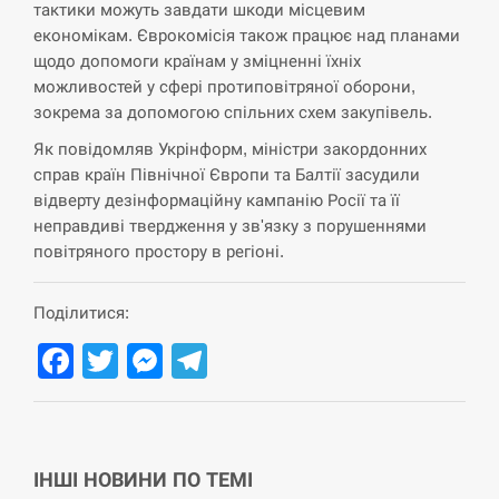
тактики можуть завдати шкоди місцевим
СЕРПЕНЬ
економікам. Єврокомісія також працює над планами
щодо допомоги країнам у зміцненні їхніх
США обсуждают лицензии на Patriot для
можливостей у сфері протиповітряної оборони,
12:53
Украины, несмотря на сомнения…
зокрема за допомогою спільних схем закупівель.
Як повідомляв Укрінформ, міністри закордонних
СЕРПЕНЬ
справ країн Північної Європи та Балтії засудили
відверту дезінформаційну кампанію Росії та її
Латвія готова направити до 20 військових для
12:40
неправдиві твердження у зв'язку з порушеннями
розблокування Ормузької протоки
повітряного простору в регіоні.
СЕРПЕНЬ
Поділитися:
Силы обороны поразили российскую
12:23
Facebook
Twitter
Messenger
Telegram
переправу, склады и другие важные объекты…
СЕРПЕНЬ
У США зафіксували рекордний спалах
12:10
ІНШІ НОВИНИ ПО ТЕМІ
циклоспорозу, захворіли понад 10 тисяч…