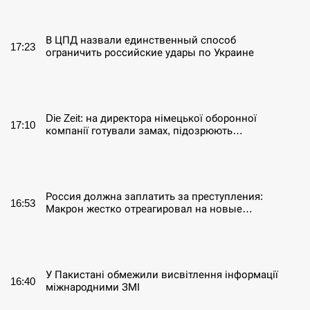
СЕРПЕНЬ
В ЦПД назвали единственный способ
17:23
ограничить российские удары по Украине
СЕРПЕНЬ
Die Zeit: на директора німецької оборонної
17:10
компанії готували замах, підозрюють…
СЕРПЕНЬ
Россия должна заплатить за преступления:
16:53
Макрон жестко отреагировал на новые…
СЕРПЕНЬ
У Пакистані обмежили висвітлення інформації
16:40
міжнародними ЗМІ