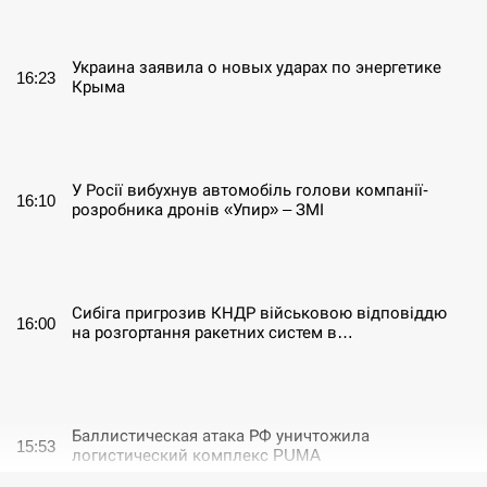
СЕРПЕНЬ
Украина заявила о новых ударах по энергетике
16:23
Крыма
СЕРПЕНЬ
У Росії вибухнув автомобіль голови компанії-
16:10
розробника дронів «Упир» – ЗМІ
СЕРПЕНЬ
Сибіга пригрозив КНДР військовою відповіддю
16:00
на розгортання ракетних систем в…
СЕРПЕНЬ
Баллистическая атака РФ уничтожила
15:53
логистический комплекс PUMA