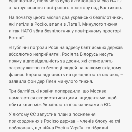
безпілотник, після чого було активовано місію НАТО
СЕРПЕНЬ
з патрулювання повітряного простору над Балтикою.
На початку цього місяця два українські безпілотники,
В Москве пожаловались на “кратный рост” атак
які летіли в Росію, впали в Латвії. Минулого тижня
13:53
дронов Украины
літак НАТО збив безпілотник у повітряному просторі
Естонії.
СЕРПЕНЬ
«Публічні погрози Росії на адресу балтійських держав
абсолютно неприйнятні. Росія та Білорусь несуть
Біля українського літака в аеропорту Лейпцига
13:40
виявили дрон, ймовірно, з…
пряму відповідальність за дрони, які становлять
загрозу життю та безпеці людей на нашому східному
СЕРПЕНЬ
фланзі. Європа відповість на це єдністю та силою», –
заявила фон дер Ляєн минулого тижня.
“Они должны быть уничтожены”: в МИДе
Три балтійські країни попередили, що Москва
13:23
ответили, как отреагируют на…
намагається скористатися цими інцидентами, щоб
вбити клин між Україною та її союзниками з ЄС.
СЕРПЕНЬ
У лютому ЄС запустив план з посилення
прикордонних з Росією держав – членів блоку на тлі
Тайвань проводить найбільші військові
13:10
навчання на тлі загрози вторгнення з…
побоювань, що війна Росії в Україні та гібридні