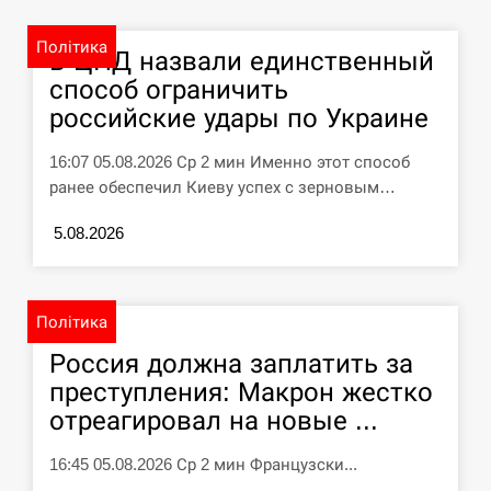
СЕРПЕНЬ
Політика
В ЦПД назвали единственный
способ ограничить
Силы обороны поразили российскую
российские удары по Украине
переправу, склады и другие важные
12:23
объекты…
16:07 05.08.2026 Ср 2 мин Именно этот способ
ранее обеспечил Киеву успех с зерновым…
СЕРПЕНЬ
5.08.2026
У США зафіксували рекордний спалах
циклоспорозу, захворіли понад 10
12:10
тисяч…
Політика
СЕРПЕНЬ
Россия должна заплатить за
преступления: Макрон жестко
Под огнем “Эпицентр”, ROZETKA и
11:53
“Новая почта”: что известно об…
отреагировал на новые ...
16:45 05.08.2026 Ср 2 мин Французски...
СЕРПЕНЬ