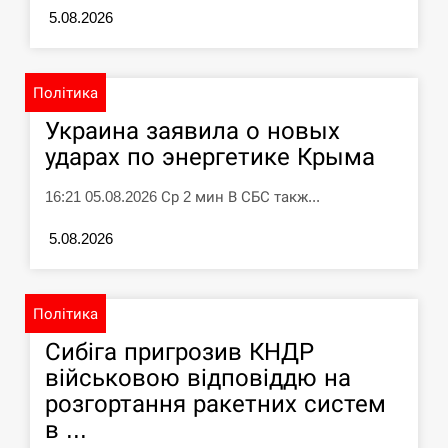
5.08.2026
У зоопарку Токіо через спеку загинули
11:40
три левиці
СЕРПЕНЬ
Політика
Украина заявила о новых
Россияне ударили “Бардеролями” по
11:23
ударах по энергетике Крыма
Харькову, есть пострадавшие
16:21 05.08.2026 Ср 2 мин В СБС такж...
ЩЕ...
5.08.2026
Політика
Сибіга пригрозив КНДР
військовою відповіддю на
розгортання ракетних систем
в ...