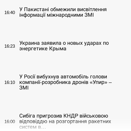
У Пакистані обмежили висвітлення
16:40
інформації міжнародними ЗМІ
СЕРПЕНЬ
Украина заявила о новых ударах по
16:23
энергетике Крыма
СЕРПЕНЬ
У Росії вибухнув автомобіль голови
компанії-розробника дронів «Упир» –
16:10
ЗМІ
СЕРПЕНЬ
Сибіга пригрозив КНДР військовою
відповіддю на розгортання ракетних
16:00
систем в…