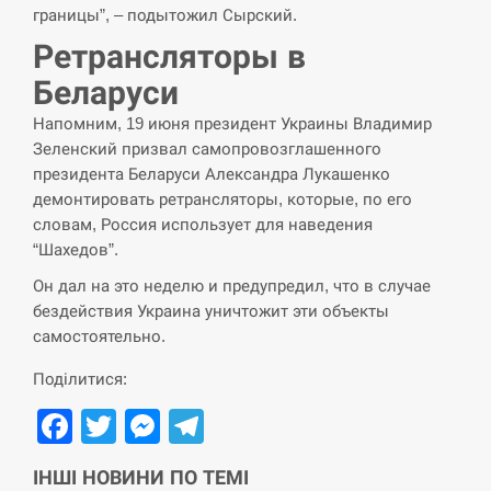
СЕРПЕНЬ
границы”, – подытожил Сырский.
Ретрансляторы в
“Они должны быть уничтожены”: в
13:23
Беларуси
МИДе ответили, как отреагируют на…
Напомним, 19 июня президент Украины Владимир
СЕРПЕНЬ
Зеленский призвал самопровозглашенного
президента Беларуси Александра Лукашенко
Тайвань проводить найбільші військові
демонтировать ретрансляторы, которые, по его
13:10
навчання на тлі загрози вторгнення з…
словам, Россия использует для наведения
“Шахедов”.
СЕРПЕНЬ
Он дал на это неделю и предупредил, что в случае
бездействия Украина уничтожит эти объекты
США обсуждают лицензии на Patriot для
12:53
самостоятельно.
Украины, несмотря на сомнения…
Поділитися:
СЕРПЕНЬ
Facebook
Twitter
Messenger
Telegram
Латвія готова направити до 20
військових для розблокування
12:40
ІНШІ НОВИНИ ПО ТЕМІ
Ормузької протоки