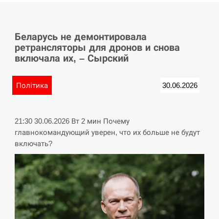
СЕРПЕНЬ
Беларусь не демонтировала
Баллистическая атака РФ уничтожила
15:53
ретрансляторы для дронов и снова
логистический комплекс PUMA
включала их, – Сырский
СЕРПЕНЬ
Політика
30.06.2026
У Німеччині удар блискавки розділив
15:40
навпіл місто в Баварії
21:30 30.06.2026 Вт 2 мин Почему
СЕРПЕНЬ
главнокомандующий уверен, что их больше не будут
включать?
Пытки военнообязанного на
Закарпатье: работнику ТЦК грозит
15:23
тюрьма
СЕРПЕНЬ
Іспанія попросила партнерів не