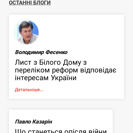
ОСТАННІ БЛОГИ
Володимир Фесенко
Лист з Білого Дому з
переліком реформ відповідає
інтересам України
Детальніше...
Павло Казарін
Що станеться опісля війни