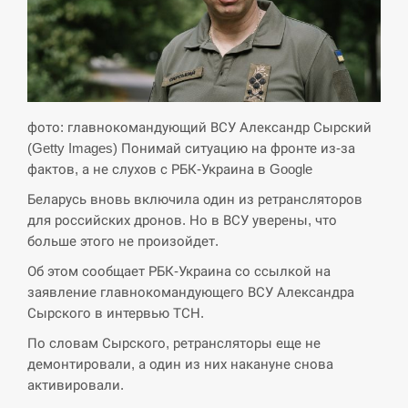
критикувати Марокко через міграційну
15:10
кризу –…
СЕРПЕНЬ
РФ провела новий раунд таємних
фото: главнокомандующий ВСУ Александр Сырский
15:00
зустрічей з Європою щодо війни…
(Getty Images) Понимай ситуацию на фронте из-за
фактов, а не слухов с РБК-Украина в Google
СЕРПЕНЬ
Беларусь вновь включила один из ретрансляторов
для российских дронов. Но в ВСУ уверены, что
Экс-послу в США Стефанишиной
больше этого не произойдет.
вручили новое подозрение и избирают
14:53
меру…
Об этом сообщает РБК-Украина со ссылкой на
заявление главнокомандующего ВСУ Александра
СЕРПЕНЬ
Сырского в интервью ТСН.
По словам Сырского, ретрансляторы еще не
У Росії розгортається ракетний підрозділ
14:40
КНДР – Reuters
демонтировали, а один из них накануне снова
активировали.