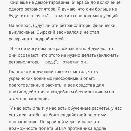
СЕРПЕНЬ
“Они еще не демонтированы. Вчера было включение
одного ретранслятора. Я думаю, что они больше не
Поставки ракет для ПВО сократились
будут их включать”, – отметил главнокомандующий.
14:23
втрое, хотя у партнеров они…
На вопрос, будут ли эти ретрансляторы физически
выключены, Сырский засмеялся и не стал
СЕРПЕНЬ
раскрывать подробностей.
У Румунії затоплять чотири баржі для
“Я же не могу вам все рассказывать. Я думаю, что
14:10
збільшення потоку води до…
они осознают, что этого не нужно делать (включать
ретрансляторы – ред.)”, – ответил он.
СЕРПЕНЬ
Главнокомандующий также отметил, что у
украинских военных необходимый опыт,
В Москве пожаловались на “кратный
13:53
подготовленные расчеты и все средства для
рост” атак дронов Украины
противодействия враждебным беспилотникам на
этом направлении.
СЕРПЕНЬ
“У нас есть опыт, у нас есть обученные расчеты, у нас
Біля українського літака в аеропорту
есть все, чтобы не бояться действий по этому
13:40
Лейпцига виявили дрон, ймовірно, з…
направлению. По крайней мере, исключать
возможность полета БПЛА противника вдоль