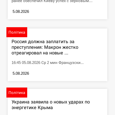
ранее обеспечил Киеву успех с зерновым…
СЕРПЕНЬ
5.08.2026
Под огнем “Эпицентр”, ROZETKA и “Новая
11:53
почта”: что известно об…
Політика
СЕРПЕНЬ
Россия должна заплатить за
преступления: Макрон жестко
У зоопарку Токіо через спеку загинули три
отреагировал на новые ...
11:40
левиці
16:45 05.08.2026 Ср 2 мин Французски...
СЕРПЕНЬ
5.08.2026
Россияне ударили “Бардеролями” по Харькову,
11:23
есть пострадавшие
Політика
ЩЕ...
Украина заявила о новых ударах по
энергетике Крыма