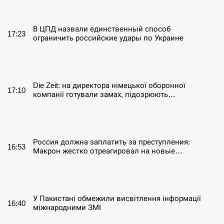
СЕРПЕНЬ
В ЦПД назвали единственный способ
17:23
ограничить российские удары по Украине
СЕРПЕНЬ
Die Zeit: на директора німецької оборонної
17:10
компанії готували замах, підозрюють…
СЕРПЕНЬ
Россия должна заплатить за преступления:
16:53
Макрон жестко отреагировал на новые…
СЕРПЕНЬ
У Пакистані обмежили висвітлення інформації
16:40
міжнародними ЗМІ