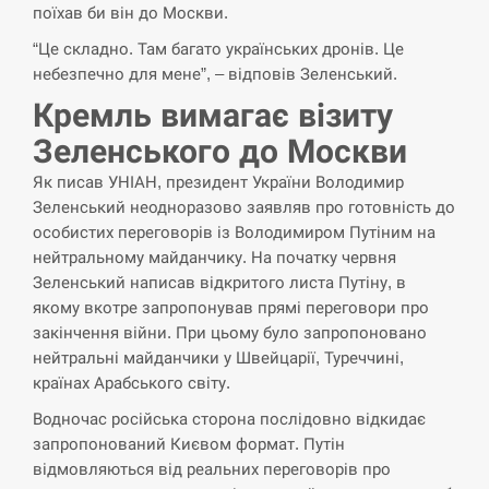
поїхав би він до Москви.
СЕРПЕНЬ
“Це складно. Там багато українських дронів. Це
небезпечно для мене”, – відповів Зеленський.
В Москве пожаловались на “кратный рост” атак
13:53
дронов Украины
Кремль вимагає візиту
Зеленського до Москви
СЕРПЕНЬ
Як писав УНІАН, президент України Володимир
Біля українського літака в аеропорту Лейпцига
Зеленський неодноразово заявляв про готовність до
13:40
виявили дрон, ймовірно, з…
особистих переговорів із Володимиром Путіним на
нейтральному майданчику. На початку червня
СЕРПЕНЬ
Зеленський написав відкритого листа Путіну, в
якому вкотре запропонував прямі переговори про
“Они должны быть уничтожены”: в МИДе
закінчення війни. При цьому було запропоновано
13:23
ответили, как отреагируют на…
нейтральні майданчики у Швейцарії, Туреччині,
країнах Арабського світу.
СЕРПЕНЬ
Водночас російська сторона послідовно відкидає
запропонований Києвом формат. Путін
Тайвань проводить найбільші військові
13:10
відмовляються від реальних переговорів про
навчання на тлі загрози вторгнення з…