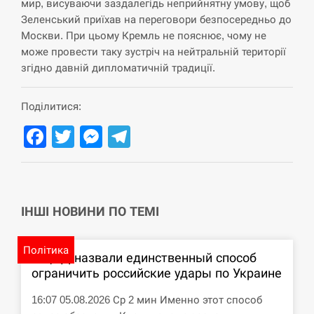
мир, висуваючи заздалегідь неприйнятну умову, щоб
Зеленський приїхав на переговори безпосередньо до
СЕРПЕНЬ
Москви. При цьому Кремль не пояснює, чому не
може провести таку зустріч на нейтральній території
США обсуждают лицензии на Patriot для
12:53
Украины, несмотря на сомнения…
згідно давній дипломатичній традиції.
СЕРПЕНЬ
Поділитися:
Facebook
Twitter
Messenger
Telegram
Латвія готова направити до 20 військових для
12:40
розблокування Ормузької протоки
СЕРПЕНЬ
ІНШІ НОВИНИ ПО ТЕМІ
Силы обороны поразили российскую
12:23
переправу, склады и другие важные объекты…
Політика
В ЦПД назвали единственный способ
СЕРПЕНЬ
ограничить российские удары по Украине
У США зафіксували рекордний спалах
12:10
16:07 05.08.2026 Ср 2 мин Именно этот способ
циклоспорозу, захворіли понад 10 тисяч…