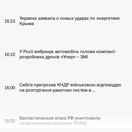
СЕРПЕНЬ
Украина заявила о новых ударах по энергетике
16:23
Крыма
СЕРПЕНЬ
У Росії вибухнув автомобіль голови компанії-
16:10
розробника дронів «Упир» – ЗМІ
СЕРПЕНЬ
Сибіга пригрозив КНДР військовою відповіддю
16:00
на розгортання ракетних систем в…
СЕРПЕНЬ
Баллистическая атака РФ уничтожила
15:53
логистический комплекс PUMA