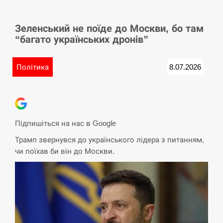
СЕРПЕНЬ
Зеленський не поїде до Москви, бо там
У Німеччині удар блискавки розділив навпіл
15:40
“багато українських дронів”
місто в Баварії
СЕРПЕНЬ
Політика
8.07.2026
Пытки военнообязанного на Закарпатье:
15:23
работнику ТЦК грозит тюрьма
СЕРПЕНЬ
Підпишіться на нас в Google
Трамп звернувся до українського лідера з питанням,
Іспанія попросила партнерів не критикувати
15:10
чи поїхав би він до Москви.
Марокко через міграційну кризу –…
СЕРПЕНЬ
РФ провела новий раунд таємних зустрічей з
15:00
Європою щодо війни…