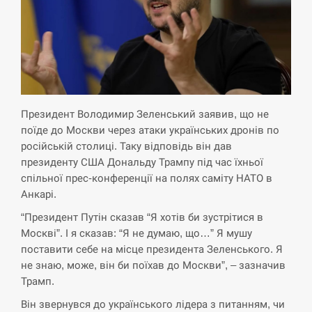
СЕРПЕНЬ
Экс-послу в США Стефанишиной вручили новое
14:53
подозрение и избирают меру…
СЕРПЕНЬ
Президент Володимир Зеленський заявив, що не
У Росії розгортається ракетний підрозділ КНДР –
поїде до Москви через атаки українських дронів по
14:40
Reuters
російській столиці. Таку відповідь він дав
президенту США Дональду Трампу під час їхньої
СЕРПЕНЬ
спільної прес-конференції на полях саміту НАТО в
Анкарі.
Поставки ракет для ПВО сократились втрое,
14:23
“Президент Путін сказав “Я хотів би зустрітися в
хотя у партнеров они…
Москві”. І я сказав: “Я не думаю, що…” Я мушу
поставити себе на місце президента Зеленського. Я
СЕРПЕНЬ
не знаю, може, він би поїхав до Москви”, – зазначив
Трамп.
У Румунії затоплять чотири баржі для
14:10
збільшення потоку води до…
Він звернувся до українського лідера з питанням, чи