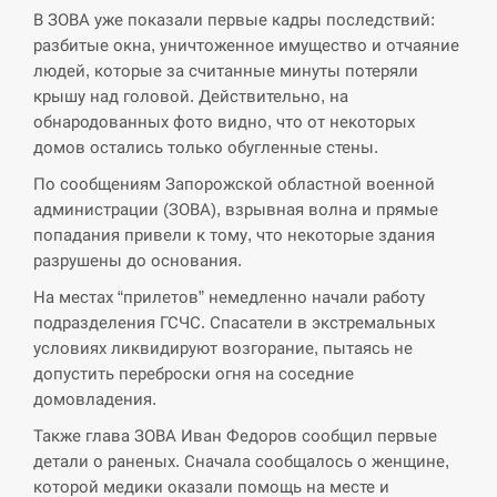
В ЗОВА уже показали первые кадры последствий:
разбитые окна, уничтоженное имущество и отчаяние
СЕРПЕНЬ
людей, которые за считанные минуты потеряли
крышу над головой. Действительно, на
В Москве пожаловались на “кратный рост” атак
13:53
обнародованных фото видно, что от некоторых
дронов Украины
домов остались только обугленные стены.
СЕРПЕНЬ
По сообщениям Запорожской областной военной
администрации (ЗОВА), взрывная волна и прямые
Біля українського літака в аеропорту Лейпцига
попадания привели к тому, что некоторые здания
13:40
виявили дрон, ймовірно, з…
разрушены до основания.
На местах “прилетов” немедленно начали работу
СЕРПЕНЬ
подразделения ГСЧС. Спасатели в экстремальных
условиях ликвидируют возгорание, пытаясь не
“Они должны быть уничтожены”: в МИДе
13:23
ответили, как отреагируют на…
допустить переброски огня на соседние
домовладения.
СЕРПЕНЬ
Также глава ЗОВА Иван Федоров сообщил первые
детали о раненых. Сначала сообщалось о женщине,
Тайвань проводить найбільші військові
которой медики оказали помощь на месте и
13:10