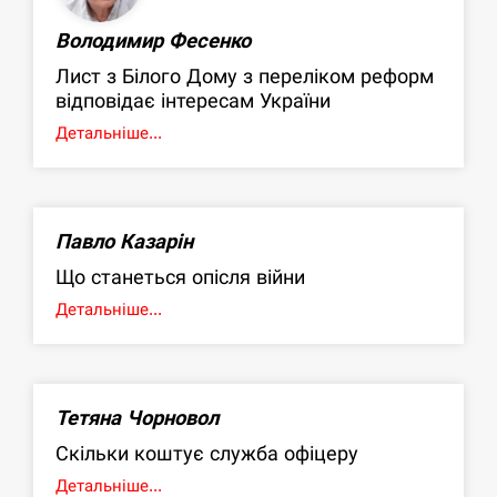
Володимир Фесенко
Лист з Білого Дому з переліком реформ
відповідає інтересам України
Детальніше...
Павло Казарін
Що станеться опісля війни
Детальніше...
Тетяна Чорновол
Скільки коштує служба офіцеру
Детальніше...