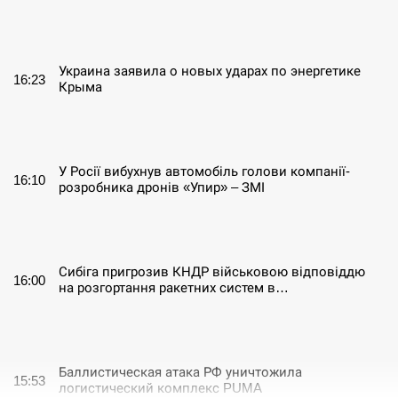
СЕРПЕНЬ
Украина заявила о новых ударах по энергетике
16:23
Крыма
СЕРПЕНЬ
У Росії вибухнув автомобіль голови компанії-
16:10
розробника дронів «Упир» – ЗМІ
СЕРПЕНЬ
Сибіга пригрозив КНДР військовою відповіддю
16:00
на розгортання ракетних систем в…
СЕРПЕНЬ
Баллистическая атака РФ уничтожила
15:53
логистический комплекс PUMA