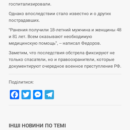
навчання на тлі загрози вторгнення з…
госпитализировали.
Однако впоследствии стало известно и о других
СЕРПЕНЬ
пострадавших.
США обсуждают лицензии на Patriot для
“Ранения получили 18-летний мужчина и женщины 48
12:53
Украины, несмотря на сомнения…
и 81 лет. Всем оказывают необходимую
медицинскую помощь”, – написал Федоров.
СЕРПЕНЬ
Заметим, что последствия обстрела фиксируют не
только спасатели, но и правоохранители, которые
Латвія готова направити до 20 військових для
12:40
розблокування Ормузької протоки
документируют очередное военное преступление РФ.
СЕРПЕНЬ
Поділитися:
Facebook
Twitter
Messenger
Telegram
Силы обороны поразили российскую
12:23
переправу, склады и другие важные объекты…
СЕРПЕНЬ
ІНШІ НОВИНИ ПО ТЕМІ
У США зафіксували рекордний спалах
12:10