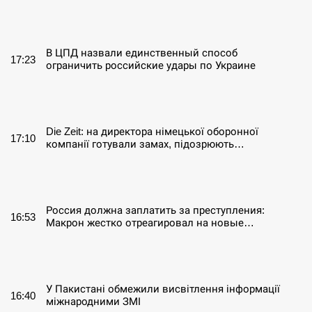
СЕРПЕНЬ
В ЦПД назвали единственный способ
17:23
ограничить российские удары по Украине
СЕРПЕНЬ
Die Zeit: на директора німецької оборонної
17:10
компанії готували замах, підозрюють…
СЕРПЕНЬ
Россия должна заплатить за преступления:
16:53
Макрон жестко отреагировал на новые…
СЕРПЕНЬ
У Пакистані обмежили висвітлення інформації
16:40
міжнародними ЗМІ