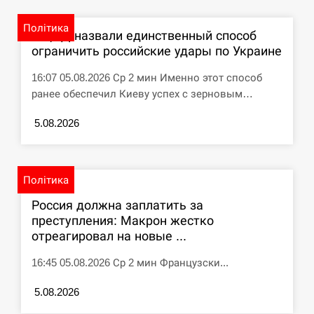
циклоспорозу, захворіли понад 10 тисяч…
Політика
В ЦПД назвали единственный способ
СЕРПЕНЬ
ограничить российские удары по Украине
Под огнем “Эпицентр”, ROZETKA и “Новая
11:53
16:07 05.08.2026 Ср 2 мин Именно этот способ
почта”: что известно об…
ранее обеспечил Киеву успех с зерновым…
СЕРПЕНЬ
5.08.2026
У зоопарку Токіо через спеку загинули три
11:40
левиці
Політика
СЕРПЕНЬ
Россия должна заплатить за
преступления: Макрон жестко
Россияне ударили “Бардеролями” по Харькову,
отреагировал на новые ...
11:23
есть пострадавшие
16:45 05.08.2026 Ср 2 мин Французски...
ЩЕ...
5.08.2026