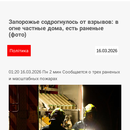
СЕРПЕНЬ
Запорожье содрогнулось от взрывов: в
У Німеччині удар блискавки розділив навпіл
15:40
огне частные дома, есть раненые
місто в Баварії
(фото)
СЕРПЕНЬ
Політика
16.03.2026
Пытки военнообязанного на Закарпатье:
15:23
работнику ТЦК грозит тюрьма
01:20 16.03.2026 Пн 2 мин Сообщается о трех раненых
СЕРПЕНЬ
и масштабных пожарах
Іспанія попросила партнерів не критикувати
15:10
Марокко через міграційну кризу –…
СЕРПЕНЬ
РФ провела новий раунд таємних зустрічей з
15:00
Європою щодо війни…