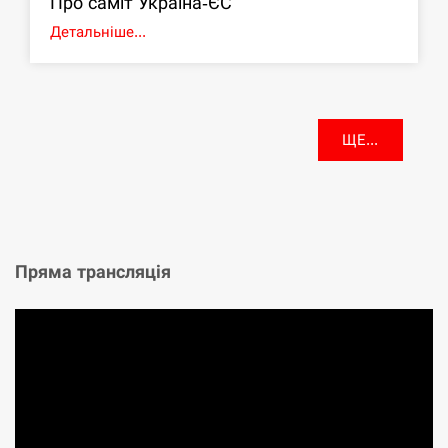
Про саміт Україна-ЄС
Детальніше...
ЩЕ...
Пряма трансляція