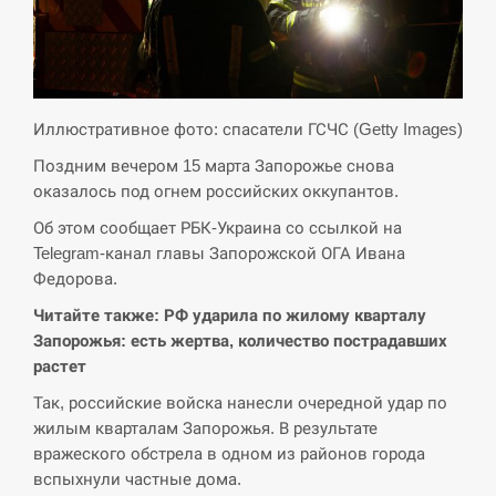
СЕРПЕНЬ
Экс-послу в США Стефанишиной вручили новое
14:53
подозрение и избирают меру…
Иллюстративное фото: спасатели ГСЧС (Getty Images)
Поздним вечером 15 марта Запорожье снова
СЕРПЕНЬ
оказалось под огнем российских оккупантов.
У Росії розгортається ракетний підрозділ КНДР –
Об этом сообщает РБК-Украина со ссылкой на
14:40
Reuters
Telegram-канал главы Запорожской ОГА Ивана
Федорова.
СЕРПЕНЬ
Читайте также: РФ ударила по жилому кварталу
Запорожья: есть жертва, количество пострадавших
Поставки ракет для ПВО сократились втрое,
14:23
растет
хотя у партнеров они…
Так, российские войска нанесли очередной удар по
СЕРПЕНЬ
жилым кварталам Запорожья. В результате
вражеского обстрела в одном из районов города
У Румунії затоплять чотири баржі для
вспыхнули частные дома.
14:10
збільшення потоку води до…