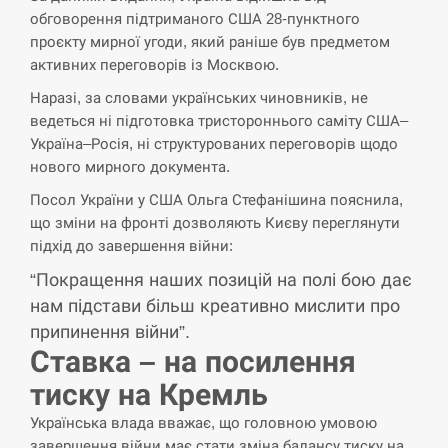
СЕРПЕНЬ
обговорення підтриманого США 28-пунктного
проєкту мирної угоди, який раніше був предметом
Поставки ракет для ПВО сократились
14:23
активних переговорів із Москвою.
втрое, хотя у партнеров они…
Наразі, за словами українських чиновників, не
СЕРПЕНЬ
ведеться ні підготовка тристороннього саміту США–
Україна–Росія, ні структурованих переговорів щодо
У Румунії затоплять чотири баржі для
нового мирного документа.
14:10
збільшення потоку води до…
Посол України у США Ольга Стефанішина пояснила,
що зміни на фронті дозволяють Києву переглянути
СЕРПЕНЬ
підхід до завершення війни:
В Москве пожаловались на “кратный
“Покращення наших позицій на полі бою дає
13:53
рост” атак дронов Украины
нам підстави більш креативно мислити про
припинення війни”.
СЕРПЕНЬ
Ставка – на посилення
тиску на Кремль
Біля українського літака в аеропорту
13:40
Лейпцига виявили дрон, ймовірно, з…
Українська влада вважає, що головною умовою
завершення війни має стати зміна балансу тиску на