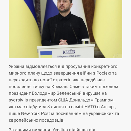
критикувати Марокко через міграційну
15:10
кризу –…
СЕРПЕНЬ
РФ провела новий раунд таємних
15:00
зустрічей з Європою щодо війни…
СЕРПЕНЬ
Україна відмовляється від просування конкретного
Экс-послу в США Стефанишиной
мирного плану щодо завершення війни з Росією та
вручили новое подозрение и избирают
14:53
переходить до нової стратегії, яка передбачає
меру…
посилення тиску на Кремль. Саме з таким підходом
президент Володимир Зеленський вирушає на
СЕРПЕНЬ
зустріч із президентом США Дональдом Трампом,
яка має відбутися 8 липня на саміті НАТО в Анкарі,
У Росії розгортається ракетний підрозділ
пише New York Post із посиланням на українських та
14:40
КНДР – Reuters
європейських посадовців.
За даними видання, Україна відійшла від