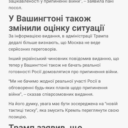
зацікавленості у припиненні війни”, – заявила пані
посол.
СЕРПЕНЬ
У Вашингтоні також
змінили оцінку ситуації
Силы обороны поразили российскую
переправу, склады и другие важные
12:23
За інформацією видання, в адміністрації Трампа
объекты…
дедалі більше визнають, що Москва не веде
серйозних переговорів.
СЕРПЕНЬ
Інший український чиновник повідомив виданню, що
У США зафіксували рекордний спалах
тепер у Вашингтоні також не бачать реальної
циклоспорозу, захворіли понад 10
12:10
готовності Росії домовлятися про припинення війни.
тисяч…
“Ми не бачимо жодної реальної участі Росії в
обговоренні будь-яких планів щодо припинення
СЕРПЕНЬ
війни”, – сказав співрозмовник видання.
Под огнем “Эпицентр”, ROZETKA и
На його думку, увага має бути зосереджена на “новій
11:53
“Новая почта”: что известно об…
тактиці тиску”, яка змусить Кремль переглянути свою
позицію.
СЕРПЕНЬ
Трамп заявив, що