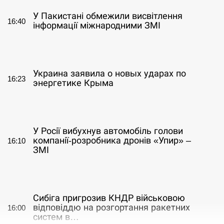
У Пакистані обмежили висвітлення
16:40
інформації міжнародними ЗМІ
СЕРПЕНЬ
Украина заявила о новых ударах по
16:23
энергетике Крыма
СЕРПЕНЬ
У Росії вибухнув автомобіль голови
компанії-розробника дронів «Упир» –
16:10
ЗМІ
СЕРПЕНЬ
Сибіга пригрозив КНДР військовою
відповіддю на розгортання ракетних
16:00
систем в…