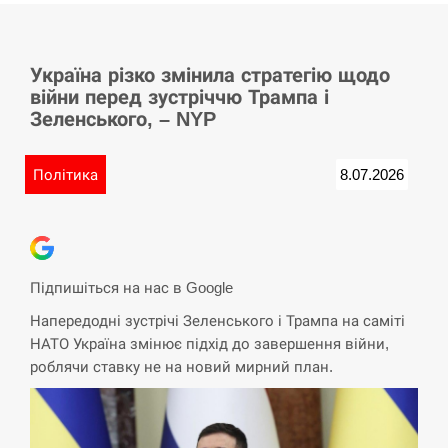
СЕРПЕНЬ
Україна різко змінила стратегію щодо
Баллистическая атака РФ уничтожила
15:53
війни перед зустріччю Трампа і
логистический комплекс PUMA
Зеленського, – NYP
СЕРПЕНЬ
Політика
8.07.2026
У Німеччині удар блискавки розділив
15:40
навпіл місто в Баварії
СЕРПЕНЬ
Підпишіться на нас в Google
Пытки военнообязанного на
Напередодні зустрічі Зеленського і Трампа на саміті
Закарпатье: работнику ТЦК грозит
15:23
НАТО Україна змінює підхід до завершення війни,
тюрьма
роблячи ставку не на новий мирний план.
СЕРПЕНЬ
Іспанія попросила партнерів не