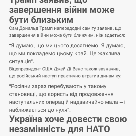
завершення війни може
У зоопарку Токіо через спеку загинули
11:40
три левиці
бути близьким
СЕРПЕНЬ
Сам Дональд Трамп напередодні саміту заявив, що
завершення війни може бути ближчим, ніж здається:
Россияне ударили “Бардеролями” по
“Я думаю, що ми цього досягнемо. Я думаю,
11:23
Харькову, есть пострадавшие
що ми покладемо цьому край. Це жахлива
ситуація”.
ЩЕ...
Віцепрезидент США Джей Ді Венс також зазначив,
що російський наступ практично втратив динаміку:
“Росіяни зараз перебувають у такому
становищі, що користь від продовження
наступальних операцій надзвичайно мала – і
наближається до нуля”.
Україна хоче довести свою
незамінність для НАТО