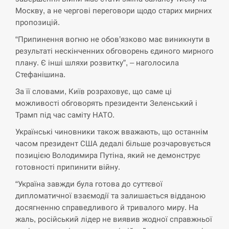
СЕРПЕНЬ
Москву, а не чергові переговори щодо старих мирних
пропозицій.
“Они должны быть уничтожены”: в
13:23
“Припинення вогню не обов’язково має виникнути в
МИДе ответили, как отреагируют на…
результаті нескінченних обговорень єдиного мирного
плану. Є інші шляхи розвитку”, – наголосила
СЕРПЕНЬ
Стефанішина.
Тайвань проводить найбільші військові
За її словами, Київ розраховує, що саме ці
13:10
навчання на тлі загрози вторгнення з…
можливості обговорять президенти Зеленський і
Трамп під час саміту НАТО.
СЕРПЕНЬ
Українські чиновники також вважають, що останнім
часом президент США дедалі більше розчаровується
США обсуждают лицензии на Patriot для
12:53
позицією Володимира Путіна, який не демонструє
Украины, несмотря на сомнения…
готовності припинити війну.
СЕРПЕНЬ
“Україна завжди була готова до суттєвої
дипломатичної взаємодії та залишається відданою
Латвія готова направити до 20
досягненню справедливого й тривалого миру. На
військових для розблокування
12:40
жаль, російський лідер не виявив жодної справжньої
Ормузької протоки