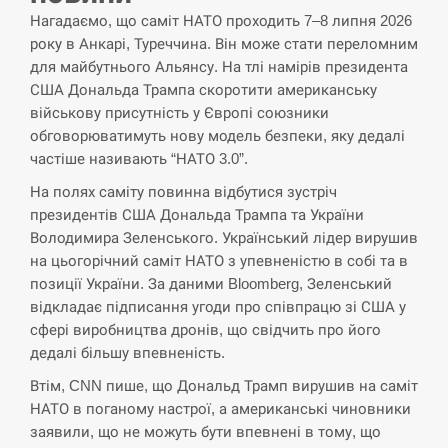
Нагадаємо, що саміт НАТО проходить 7–8 липня 2026
року в Анкарі, Туреччина. Він може стати переломним
для майбутнього Альянсу. На тлі намірів президента
США Дональда Трампа скоротити американську
військову присутність у Європі союзники
обговорюватимуть нову модель безпеки, яку дедалі
частіше називають “НАТО 3.0”.
На полях саміту повинна відбутися зустріч
президентів США Дональда Трампа та України
Володимира Зеленського. Український лідер вирушив
на цьогорічний саміт НАТО з упевненістю в собі та в
позиції України. За даними Bloomberg, Зеленський
відкладає підписання угоди про співпрацю зі США у
сфері виробництва дронів, що свідчить про його
дедалі більшу впевненість.
Втім, CNN пише, що Дональд Трамп вирушив на саміт
НАТО в поганому настрої, а американські чиновники
заявили, що не можуть бути впевнені в тому, що