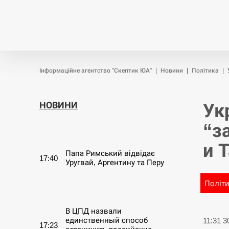
Новини
Війна
Політика
Інформаційне агентство "Скептик ЮА"
|
Новини
|
Політика
|
НОВИНИ
Ук
“з
СЕРПЕНЬ
и 
Папа Римський відвідає
17:40
Уругвай, Аргентину та Перу
Політ
СЕРПЕНЬ
В ЦПД назвали
единственный способ
11:31 
17:23