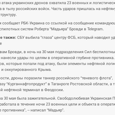
 атака украинских дронов охватила 23 военных и логистичес
а в тылу российских войск. Часть ударов пришлась на нефтя
труктуру.
м сообщает РБК-Украина со ссылкой на сообщение командую
спилотных систем Роберта “Мадьяра” Бровди в Telegram.
е также:
СБУ выбила “глаза” центру ФСБ, который наводил у
е
вам Бровди, в ночь на 30 мая подразделения Сил беспилотн
 нанесли удары по целям в оперативной глубине противника.
ов, которые попали под атаку, были элементы нефтяной логи
 и оккупированного Крыма.
ности, дроны поразили танкер российского “теневого флота”,
азу “Курганнафтопродукт” в Таганроге Ростовской области, а 
й нефтяной терминал в Феодосии.
на 30 мая была зажигательной. Свободолюбивая Украинская 
работала в течение ночи 23 военных цели и объекта в операт
е противника”, – написал “Мадьяр”.