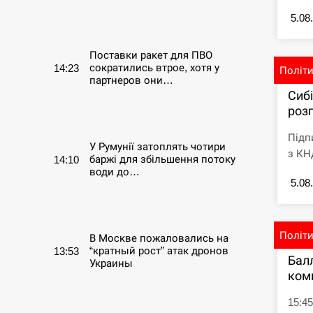
5.08
СЕРПЕНЬ
Поставки ракет для ПВО
сократились втрое, хотя у
14:23
Політ
партнеров они…
Сиб
розг
СЕРПЕНЬ
Підп
У Румунії затоплять чотири
з КНД
баржі для збільшення потоку
14:10
води до…
5.08
СЕРПЕНЬ
Політ
В Москве пожаловались на
“кратный рост” атак дронов
13:53
Бал
Украины
ком
СЕРПЕНЬ
15:45