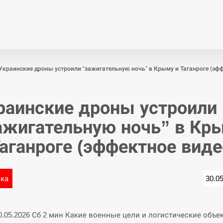
Економіка
Світ
Спор
Украинские дроны устроили “зажигательную ночь” в Крыму и Таганроге (эфф
раинские дроны устроили
ажигательную ночь” в Кр
Таганроге (эффектное виде
ика
30.0
30.05.2026 Сб 2 мин Какие военные цели и логистические объе