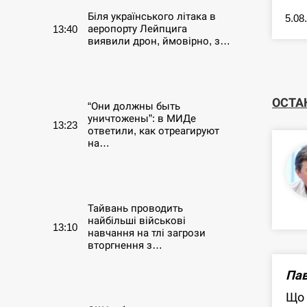
Біля українського літака в
5.08
аеропорту Лейпцига
13:40
виявили дрон, ймовірно, з…
СЕРПЕНЬ
ОСТА
“Они должны быть
уничтожены”: в МИДе
13:23
ответили, как отреагируют
на…
СЕРПЕНЬ
Тайвань проводить
найбільші військові
13:10
навчання на тлі загрози
вторгнення з…
Пав
СЕРПЕНЬ
Що 