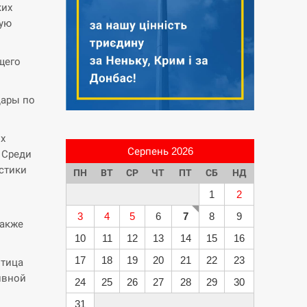
ких
ную
щего
дары по
ых
Серпень 2026
 Среди
стики
ПН
ВТ
СР
ЧТ
ПТ
СБ
НД
1
2
3
4
5
6
7
8
9
также
10
11
12
13
14
15
16
17
18
19
20
21
22
23
Птица
ивной
24
25
26
27
28
29
30
31