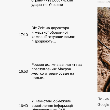
ограничить российские
оказал
удары по Украине
СЕРПЕНЬ
Die Zeit: на директора
німецької оборонної
17:10
компанії готували замах,
підозрюють…
СЕРПЕНЬ
Россия должна заплатить за
преступления: Макрон
16:53
жестко отреагировал на
новые…
СЕРПЕНЬ
Понима
У Пакистані обмежили
Google
висвітлення інформації
16:40
міжнародними ЗМІ