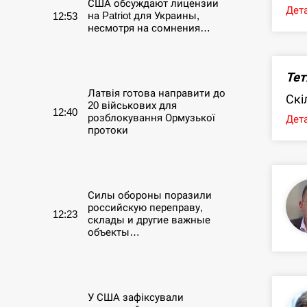
США обсуждают лицензии
Дета
на Patriot для Украины,
12:53
несмотря на сомнения…
СЕРПЕНЬ
Тет
Латвія готова направити до
Скі
20 військових для
12:40
розблокування Ормузької
Дета
протоки
СЕРПЕНЬ
Силы обороны поразили
российскую переправу,
12:23
склады и другие важные
объекты…
СЕРПЕНЬ
У США зафіксували