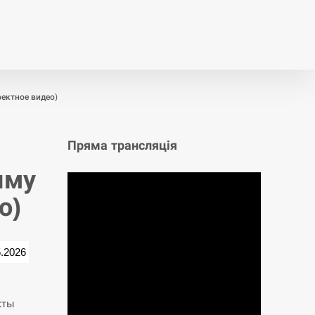
т
Публікації
Опитування
ектное видео)
Пряма трансляція
ыму
о)
5.2026
кты