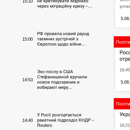
не критикувати Марокко
15:10
через міграційну кризу –…
успе
5.08
СЕРПЕНЬ
РФ провела новий раунд
таємних зустрічей з
15:00
Політ
Європою щодо війни…
Рос
СЕРПЕНЬ
отре
16:4
Экс-послу в США
Стефанишиной вручили
14:53
5.08
новое подозрение и
избирают меру…
СЕРПЕНЬ
Політ
Укр
У Росії розгортається
ракетний підрозділ КНДР –
14:40
16:21
Reuters