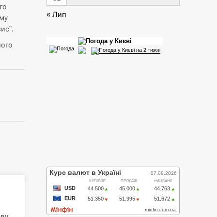
го
« Лип
ому
ис”.
ного
еву