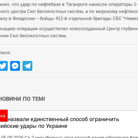
чнил, что удар по нефтебазе в Таганроге нанесли операторы 1-
ного центра Сил беспилотных систем, а по морскому нефтян
алу в Феодосии – бойцы 412-й отдельной бригады СБС “Немез
нацию операции осуществлял новосозданный Центр глубин
ния Сил беспилотных систем.
тися:
Facebook
Twitter
Messenger
Telegram
 НОВИНИ ПО ТЕМІ
ика
ПД назвали единственный способ ограничить
сийские удары по Украине
7 05.08.2026 Ср 2 мин Именно этот способ ранее обеспечил Ки