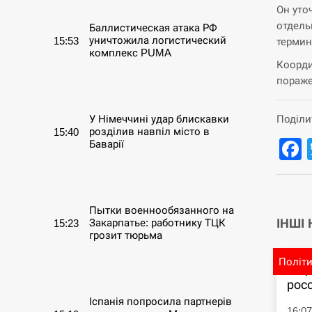
Он уто
отдель
Баллистическая атака РФ
уничтожила логистический
15:53
термин
комплекс PUMA
Коорди
пораже
СЕРПЕНЬ
Поділи
У Німеччині удар блискавки
розділив навпіл місто в
15:40
Баварії
СЕРПЕНЬ
Пытки военнообязанного на
ІНШІ
Закарпатье: работнику ТЦК
15:23
грозит тюрьма
Політ
СЕРПЕНЬ
В Ц
рос
Іспанія попросила партнерів
16:0