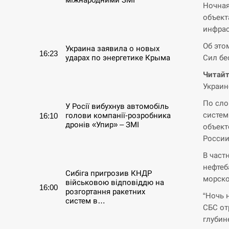
Ночная
объект
СЕРПЕНЬ
инфрас
Об это
Украина заявила о новых
16:23
Сил бе
ударах по энергетике Крыма
Читайт
СЕРПЕНЬ
Украин
По сло
У Росії вибухнув автомобіль
систем
голови компанії-розробника
16:10
дронів «Упир» – ЗМІ
объект
России
СЕРПЕНЬ
В част
нефтеб
Сибіга пригрозив КНДР
морско
військовою відповіддю на
16:00
розгортання ракетних
“Ночь 
систем в…
СБС от
глубин
СЕРПЕНЬ