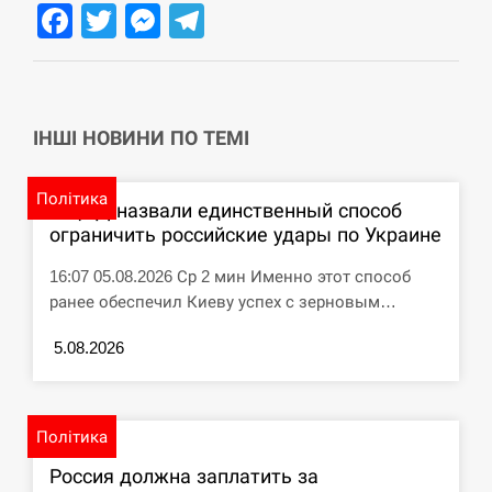
Facebook
Twitter
Messenger
Telegram
СЕРПЕНЬ
Под огнем “Эпицентр”, ROZETKA и “Новая
11:53
почта”: что известно об…
ІНШІ НОВИНИ ПО ТЕМІ
СЕРПЕНЬ
Політика
В ЦПД назвали единственный способ
У зоопарку Токіо через спеку загинули три
11:40
ограничить российские удары по Украине
левиці
16:07 05.08.2026 Ср 2 мин Именно этот способ
СЕРПЕНЬ
ранее обеспечил Киеву успех с зерновым…
Россияне ударили “Бардеролями” по Харькову,
5.08.2026
11:23
есть пострадавшие
ЩЕ...
Політика
Россия должна заплатить за