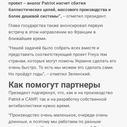
проект – аналог Patriot насчет сбития
СЕРПЕНЬ
баллистических целей, массового производства и
более дешевой системы”,
– отметил президент.
В Москве пожаловались на “кратный рост” атак
13:53
Глава государства также анонсировал первую
дронов Украины
встречу в этом направлении во Франции в
ближайшее время.
СЕРПЕНЬ
“Нашей задачей было собрать всех вместе и
Біля українського літака в аеропорту Лейпцига
представить соответствующий проект Freya тем
13:40
виявили дрон, ймовірно, з…
странам, которые могут помочь Украине сделать его
очень быстро. То есть мы можем это сделать сами.
СЕРПЕНЬ
Но пройдут годы”, – отметил Зеленский.
Как помогут партнеры
“Они должны быть уничтожены”: в МИДе
13:23
ответили, как отреагируют на…
Президент подчеркнул, что, как и на производство
Patriot и CAMP, так и на разработку собственной
СЕРПЕНЬ
антибаллистики нужно время.
“Производство очень маленькое, очереди очень
Тайвань проводить найбільші військові
13:10
длинные, и поэтому мы работаем по разным
навчання на тлі загрози вторгнення з…