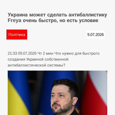
СЕРПЕНЬ
Украина может сделать антибаллистику
У Німеччині удар блискавки розділив навпіл
15:40
Freya очень быстро, но есть условие
місто в Баварії
СЕРПЕНЬ
Політика
9.07.2026
Пытки военнообязанного на Закарпатье:
15:23
работнику ТЦК грозит тюрьма
21:33 09.07.2026 Чт 2 мин Что нужно для быстрого
создания Украиной собственной
СЕРПЕНЬ
антибаллистической системы?
Іспанія попросила партнерів не критикувати
15:10
Марокко через міграційну кризу –…
СЕРПЕНЬ
РФ провела новий раунд таємних зустрічей з
15:00
Європою щодо війни…