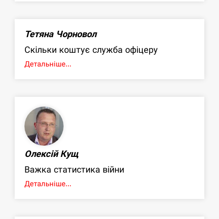
Тетяна Чорновол
Скільки коштує служба офіцеру
Детальніше...
Олексій Кущ
Важка статистика війни
Детальніше...