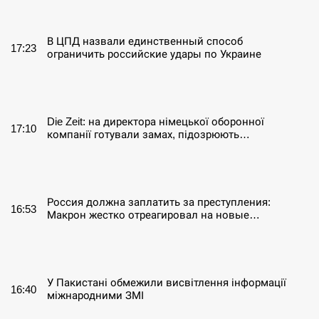
СЕРПЕНЬ
В ЦПД назвали единственный способ
17:23
ограничить российские удары по Украине
СЕРПЕНЬ
Die Zeit: на директора німецької оборонної
17:10
компанії готували замах, підозрюють…
СЕРПЕНЬ
Россия должна заплатить за преступления:
16:53
Макрон жестко отреагировал на новые…
СЕРПЕНЬ
У Пакистані обмежили висвітлення інформації
16:40
міжнародними ЗМІ