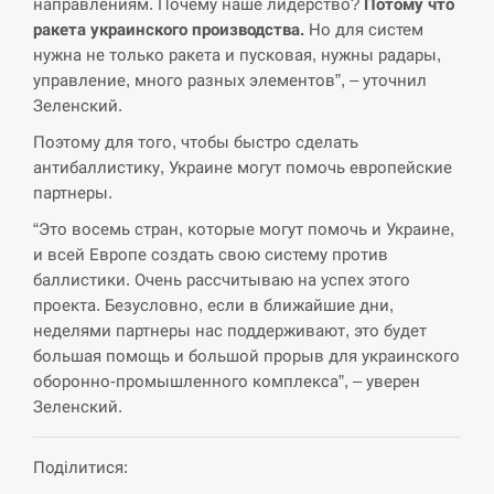
направлениям. Почему наше лидерство?
Потому что
ракета украинского производства.
Но для систем
СЕРПЕНЬ
нужна не только ракета и пусковая, нужны радары,
управление, много разных элементов”, – уточнил
США обсуждают лицензии на Patriot для
12:53
Зеленский.
Украины, несмотря на сомнения…
Поэтому для того, чтобы быстро сделать
СЕРПЕНЬ
антибаллистику, Украине могут помочь европейские
партнеры.
Латвія готова направити до 20 військових для
12:40
“Это восемь стран, которые могут помочь и Украине,
розблокування Ормузької протоки
и всей Европе создать свою систему против
баллистики. Очень рассчитываю на успех этого
СЕРПЕНЬ
проекта. Безусловно, если в ближайшие дни,
неделями партнеры нас поддерживают, это будет
Силы обороны поразили российскую
12:23
переправу, склады и другие важные объекты…
большая помощь и большой прорыв для украинского
оборонно-промышленного комплекса”, – уверен
СЕРПЕНЬ
Зеленский.
У США зафіксували рекордний спалах
Поділитися:
12:10
циклоспорозу, захворіли понад 10 тисяч…