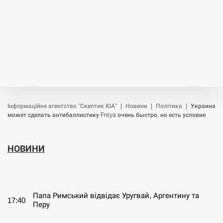
Інформаційне агентство "Скептик ЮА"
|
Новини
|
Політика
|
Украина
может сделать антибаллистику Freya очень быстро, но есть условие
НОВИНИ
СЕРПЕНЬ
Папа Римський відвідає Уругвай, Аргентину та
17:40
Перу