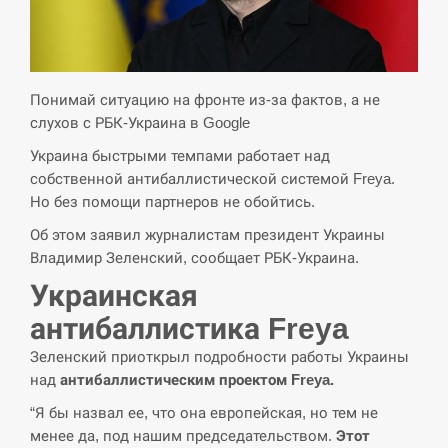
СЕРПЕНЬ
Экс-послу в США Стефанишиной вручили новое
14:53
подозрение и избирают меру…
Понимай ситуацию на фронте из-за фактов, а не
слухов с РБК-Украина в Google
СЕРПЕНЬ
Украина быстрыми темпами работает над
собственной антибаллистической системой Freya.
У Росії розгортається ракетний підрозділ КНДР –
14:40
Reuters
Но без помощи партнеров не обойтись.
Об этом заявил журналистам президент Украины
СЕРПЕНЬ
Владимир Зеленский, сообщает РБК-Украина.
Украинская
Поставки ракет для ПВО сократились втрое,
14:23
хотя у партнеров они…
антибаллистика Freya
Зеленский приоткрыл подробности работы Украины
СЕРПЕНЬ
над
антибаллистическим проектом Freya.
У Румунії затоплять чотири баржі для
“Я бы назвал ее, что она европейская, но тем не
14:10
збільшення потоку води до…
менее да, под нашим председательством.
Этот