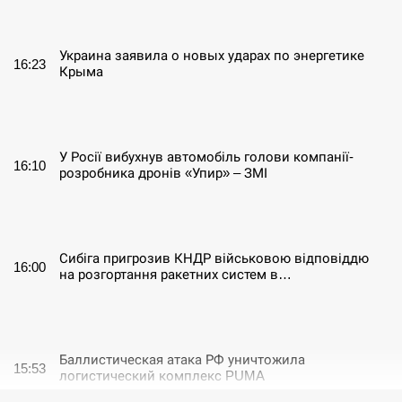
СЕРПЕНЬ
Украина заявила о новых ударах по энергетике
16:23
Крыма
СЕРПЕНЬ
У Росії вибухнув автомобіль голови компанії-
16:10
розробника дронів «Упир» – ЗМІ
СЕРПЕНЬ
Сибіга пригрозив КНДР військовою відповіддю
16:00
на розгортання ракетних систем в…
СЕРПЕНЬ
Баллистическая атака РФ уничтожила
15:53
логистический комплекс PUMA