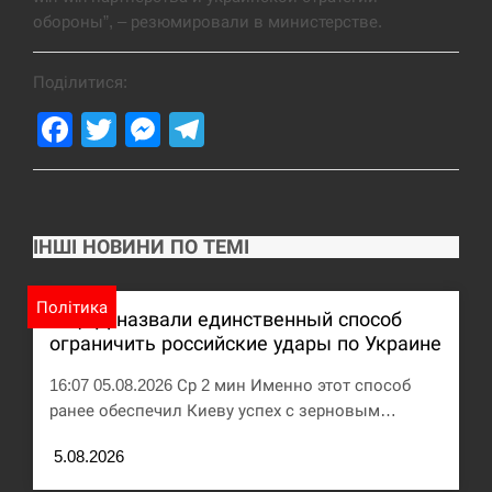
обороны”, – резюмировали в министерстве.
США обсуждают лицензии на Patriot для
12:53
Украины, несмотря на сомнения…
Поділитися:
СЕРПЕНЬ
Facebook
Twitter
Messenger
Telegram
Латвія готова направити до 20 військових для
12:40
розблокування Ормузької протоки
СЕРПЕНЬ
ІНШІ НОВИНИ ПО ТЕМІ
Силы обороны поразили российскую
12:23
переправу, склады и другие важные объекты…
Політика
В ЦПД назвали единственный способ
ограничить российские удары по Украине
СЕРПЕНЬ
16:07 05.08.2026 Ср 2 мин Именно этот способ
У США зафіксували рекордний спалах
ранее обеспечил Киеву успех с зерновым…
12:10
циклоспорозу, захворіли понад 10 тисяч…
5.08.2026
СЕРПЕНЬ