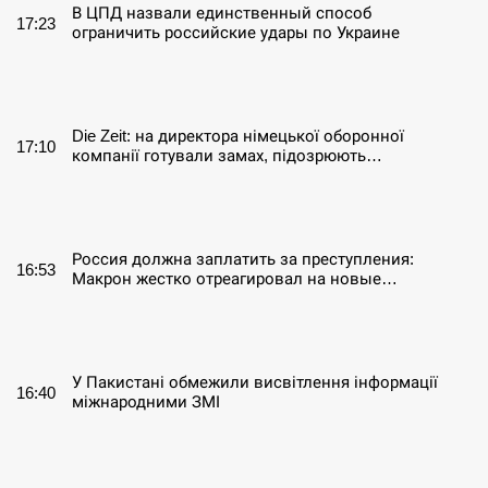
В ЦПД назвали единственный способ
17:23
ограничить российские удары по Украине
СЕРПЕНЬ
Die Zeit: на директора німецької оборонної
17:10
компанії готували замах, підозрюють…
СЕРПЕНЬ
Россия должна заплатить за преступления:
16:53
Макрон жестко отреагировал на новые…
СЕРПЕНЬ
У Пакистані обмежили висвітлення інформації
16:40
міжнародними ЗМІ
СЕРПЕНЬ