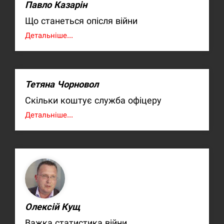
Павло Казарін
Що станеться опісля війни
Детальніше...
Тетяна Чорновол
Скільки коштує служба офіцеру
Детальніше...
Олексій Кущ
Важка статистика війни