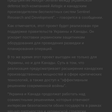
предприятие Airlogix-Sentinel между украинской
defense tech-компанией Airlogix и канадским
В Москве пожаловались на “кратный рост” атак
13:53
дронов Украины
производителем беспилотных систем Sentinel
Research and Development”, – говорится в сообщении.
СЕРПЕНЬ
Как отмечается, этот проект будет реализован при
поддержке правительств Украины и Канады. Он
Біля українського літака в аеропорту Лейпцига
ускорит поставки украинским защитникам
13:40
виявили дрон, ймовірно, з…
оборудования для проведения разведки и
планирования операций.
СЕРПЕНЬ
В то же время этот проект выгоден не только для
Украины, но и для Канады. Суть в том, что
“Они должны быть уничтожены”: в МИДе
13:23
ответили, как отреагируют на…
реализация предусматривает расширение канадских
производственных мощностей в сфере критических
СЕРПЕНЬ
технологий, а также доступ к “эффективным
решениям современной войны”.
Тайвань проводить найбільші військові
“Украина и Канада продолжат работать над
13:10
навчання на тлі загрози вторгнення з…
совместными решениями, которые отвечают
интересам безопасности обоих государств в рамках
СЕРПЕНЬ
win-win партнерства и украинской стратегии