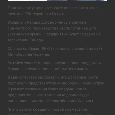
Экс-послу в США Стефанишиной вручили новое
Понимай ситуацию на фронте из-за фактов, а не
14:53
подозрение и избирают меру…
слухов с РБК-Украина в Google
Украина и Канада договорились о запуске
СЕРПЕНЬ
совместного производства беспилотников для
украинской армии. Предприятие будет создано на
У Росії розгортається ракетний підрозділ КНДР –
14:40
Reuters
территории Канады.
Об этом сообщает РБК-Украина со ссылкой на сайт
СЕРПЕНЬ
Минобороны Украины.
Читайте также:
Канада озвучила план поддержки
Поставки ракет для ПВО сократились втрое,
14:23
Украины сейчас и после войны: чего ждать
хотя у партнеров они…
В министерстве рассказали, что договоренность
СЕРПЕНЬ
подписали представители Минобороны обеих стран.
В рамках соглашения будет создано новое
У Румунії затоплять чотири баржі для
предприятие, а изготовленные дроны будут
14:10
збільшення потоку води до…
направлены именно Силам обороны Украины.
“В его рамках создается новое совместное
СЕРПЕНЬ