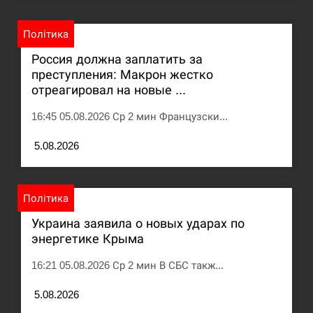
Под огнем “Эпицентр”, ROZETKA и “Новая
11:53
Політика
почта”: что известно об…
Россия должна заплатить за
СЕРПЕНЬ
преступления: Макрон жестко
отреагировал на новые ...
У зоопарку Токіо через спеку загинули три
11:40
16:45 05.08.2026 Ср 2 мин Французски...
левиці
5.08.2026
СЕРПЕНЬ
Россияне ударили “Бардеролями” по Харькову,
11:23
есть пострадавшие
Політика
Украина заявила о новых ударах по
ЩЕ...
энергетике Крыма
16:21 05.08.2026 Ср 2 мин В СБС такж...
5.08.2026