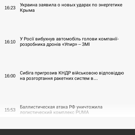
Украина заявила о новых ударах по энергетике
16:23
Крыма
СЕРПЕНЬ
У Росії вибухнув автомобіль голови компанії-
16:10
розробника дронів «Упир» – ЗМІ
СЕРПЕНЬ
Сибіга пригрозив КНДР військовою відповіддю
16:00
на розгортання ракетних систем в…
СЕРПЕНЬ
Баллистическая атака РФ уничтожила
15:53
логистический комплекс PUMA
СЕРПЕНЬ