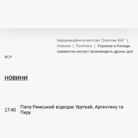
Інформаційне агентство "Скептик ЮА"
|
Новини
|
Політика
|
Украина и Канада
совместно начнут производить дроны для
ВСУ
НОВИНИ
СЕРПЕНЬ
Папа Римський відвідає Уругвай, Аргентину та
17:40
Перу
СЕРПЕНЬ