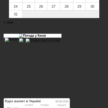
24
25
26
27
28
29
30
31
« Лип