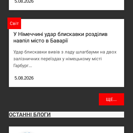
5.08.2026
Под огнем “Эпицентр”, ROZETKA и “Новая
11:53
почта”: что известно об…
Світ
СЕРПЕНЬ
У Німеччині удар блискавки розділив
У зоопарку Токіо через спеку загинули три
навпіл місто в Баварії
11:40
левиці
Удар блискавки вивів з ладу шлагбауми на двох
СЕРПЕНЬ
залізничних переїздах у німецькому місті
Гарбург...
Россияне ударили “Бардеролями” по Харькову,
11:23
есть пострадавшие
5.08.2026
ЩЕ...
ЩЕ...
ОСТАННІ БЛОГИ