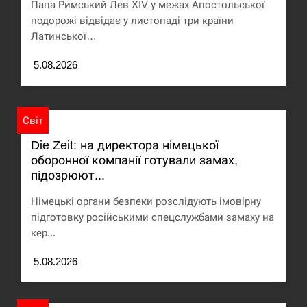
Папа Римський Лев XIV у межах Апостольської
В Москве пожаловались на “кратный рост” атак
13:53
дронов Украины
подорожі відвідає у листопаді три країни
Латинської…
СЕРПЕНЬ
5.08.2026
Біля українського літака в аеропорту Лейпцига
13:40
виявили дрон, ймовірно, з…
Світ
СЕРПЕНЬ
Die Zeit: на директора німецької
оборонної компанії готували замах,
“Они должны быть уничтожены”: в МИДе
13:23
ответили, как отреагируют на…
підозрюют...
Німецькі органи безпеки розслідують імовірну
СЕРПЕНЬ
підготовку російськими спецслужбами замаху на
кер...
Тайвань проводить найбільші військові
13:10
навчання на тлі загрози вторгнення з…
5.08.2026
СЕРПЕНЬ