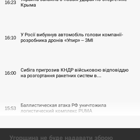
16:23
Крыма
СЕРПЕНЬ
У Росії вибухнув автомобіль голови компанії-
16:10
розробника дронів «Упир» – ЗМІ
СЕРПЕНЬ
Сибіга пригрозив КНДР військовою відповіддю
16:00
на розгортання ракетних систем в…
СЕРПЕНЬ
Баллистическая атака РФ уничтожила
15:53
логистический комплекс PUMA
СЕРПЕНЬ
Угорщина не буде надавати зброю