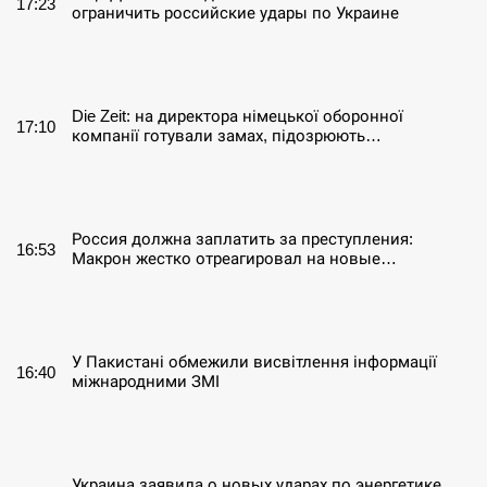
17:23
ограничить российские удары по Украине
СЕРПЕНЬ
Die Zeit: на директора німецької оборонної
17:10
компанії готували замах, підозрюють…
СЕРПЕНЬ
Россия должна заплатить за преступления:
16:53
Макрон жестко отреагировал на новые…
СЕРПЕНЬ
У Пакистані обмежили висвітлення інформації
16:40
міжнародними ЗМІ
СЕРПЕНЬ
Украина заявила о новых ударах по энергетике