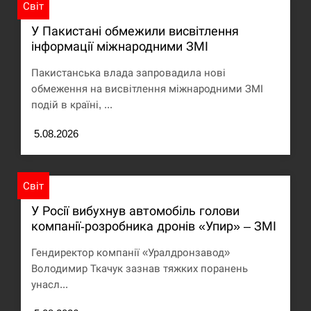
Світ
США обсуждают лицензии на Patriot для
12:53
Украины, несмотря на сомнения…
У Пакистані обмежили висвітлення
інформації міжнародними ЗМІ
СЕРПЕНЬ
Пакистанська влада запровадила нові
Латвія готова направити до 20 військових для
обмеження на висвітлення міжнародними ЗМІ
12:40
розблокування Ормузької протоки
подій в країні, ...
СЕРПЕНЬ
5.08.2026
Силы обороны поразили российскую
12:23
переправу, склады и другие важные объекты…
Світ
У Росії вибухнув автомобіль голови
СЕРПЕНЬ
компанії-розробника дронів «Упир» – ЗМІ
У США зафіксували рекордний спалах
12:10
Гендиректор компанії «Уралдронзавод»
циклоспорозу, захворіли понад 10 тисяч…
Володимир Ткачук зазнав тяжких поранень
унасл...
СЕРПЕНЬ