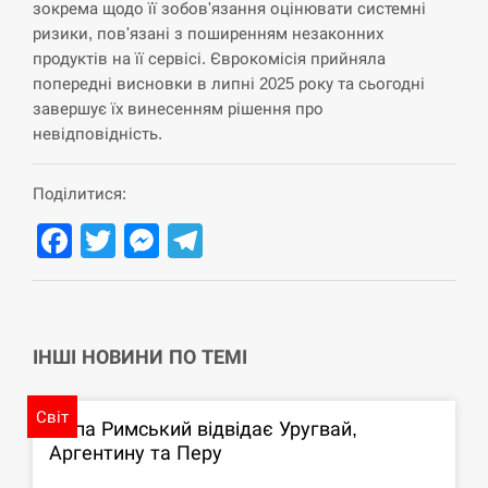
зокрема щодо її зобов'язання оцінювати системні
ризики, пов'язані з поширенням незаконних
СЕРПЕНЬ
продуктів на її сервісі. Єврокомісія прийняла
попередні висновки в липні 2025 року та сьогодні
Под огнем “Эпицентр”, ROZETKA и “Новая
11:53
почта”: что известно об…
завершує їх винесенням рішення про
невідповідність.
СЕРПЕНЬ
Поділитися:
У зоопарку Токіо через спеку загинули три
11:40
Facebook
Twitter
Messenger
Telegram
левиці
СЕРПЕНЬ
Россияне ударили “Бардеролями” по Харькову,
11:23
есть пострадавшие
ІНШІ НОВИНИ ПО ТЕМІ
ЩЕ...
Світ
Папа Римський відвідає Уругвай,
Аргентину та Перу