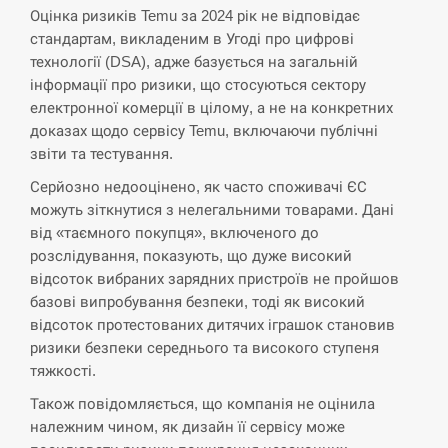
Оцінка ризиків Temu за 2024 рік не відповідає
СЕРПЕНЬ
стандартам, викладеним в Угоді про цифрові
технології (DSA), адже базується на загальній
В Москве пожаловались на “кратный рост” атак
13:53
інформації про ризики, що стосуються сектору
дронов Украины
електронної комерції в цілому, а не на конкретних
доказах щодо сервісу Temu, включаючи публічні
СЕРПЕНЬ
звіти та тестування.
Біля українського літака в аеропорту Лейпцига
Серйозно недооцінено, як часто споживачі ЄС
13:40
виявили дрон, ймовірно, з…
можуть зіткнутися з нелегальними товарами. Дані
від «таємного покупця», включеного до
СЕРПЕНЬ
розслідування, показують, що дуже високий
відсоток вибраних зарядних пристроїв не пройшов
“Они должны быть уничтожены”: в МИДе
базові випробування безпеки, тоді як високий
13:23
ответили, как отреагируют на…
відсоток протестованих дитячих іграшок становив
ризики безпеки середнього та високого ступеня
СЕРПЕНЬ
тяжкості.
Також повідомляється, що компанія не оцінила
Тайвань проводить найбільші військові
13:10
належним чином, як дизайн її сервісу може
навчання на тлі загрози вторгнення з…