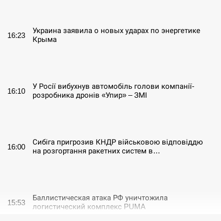
СЕРПЕНЬ
Украина заявила о новых ударах по энергетике
16:23
Крыма
СЕРПЕНЬ
У Росії вибухнув автомобіль голови компанії-
16:10
розробника дронів «Упир» – ЗМІ
СЕРПЕНЬ
Сибіга пригрозив КНДР військовою відповіддю
16:00
на розгортання ракетних систем в…
СЕРПЕНЬ
Баллистическая атака РФ уничтожила
15:53
логистический комплекс PUMA