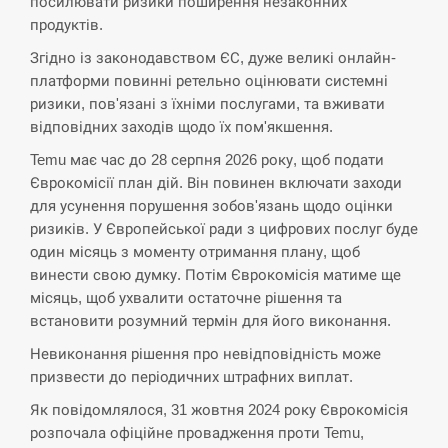
посилювати ризики поширення незаконних
продуктів.
СЕРПЕНЬ
Згідно із законодавством ЄС, дуже великі онлайн-
США обсуждают лицензии на Patriot для
платформи повинні ретельно оцінювати системні
12:53
Украины, несмотря на сомнения…
ризики, пов'язані з їхніми послугами, та вживати
відповідних заходів щодо їх пом'якшення.
СЕРПЕНЬ
Temu має час до 28 серпня 2026 року, щоб подати
Єврокомісії план дій. Він повинен включати заходи
Латвія готова направити до 20 військових для
12:40
для усунення порушення зобов'язань щодо оцінки
розблокування Ормузької протоки
ризиків. У Європейської ради з цифрових послуг буде
один місяць з моменту отримання плану, щоб
СЕРПЕНЬ
винести свою думку. Потім Єврокомісія матиме ще
місяць, щоб ухвалити остаточне рішення та
Силы обороны поразили российскую
12:23
встановити розумний термін для його виконання.
переправу, склады и другие важные объекты…
Невиконання рішення про невідповідність може
СЕРПЕНЬ
призвести до періодичних штрафних виплат.
Як повідомлялося, 31 жовтня 2024 року Єврокомісія
У США зафіксували рекордний спалах
12:10
розпочала офіційне провадження проти Temu,
циклоспорозу, захворіли понад 10 тисяч…