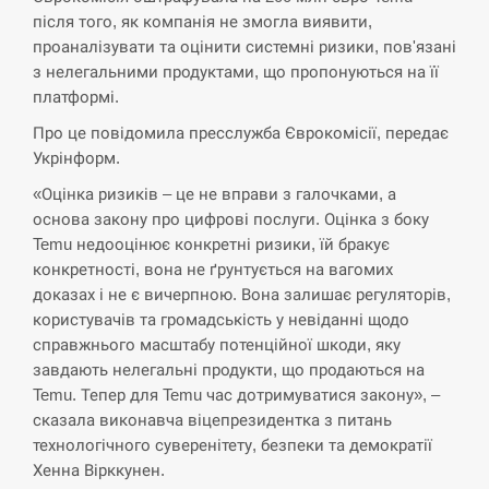
після того, як компанія не змогла виявити,
СЕРПЕНЬ
проаналізувати та оцінити системні ризики, пов'язані
з нелегальними продуктами, що пропонуються на її
Экс-послу в США Стефанишиной вручили новое
14:53
подозрение и избирают меру…
платформі.
Про це повідомила пресслужба Єврокомісії, передає
СЕРПЕНЬ
Укрінформ.
«Оцінка ризиків – це не вправи з галочками, а
У Росії розгортається ракетний підрозділ КНДР –
14:40
Reuters
основа закону про цифрові послуги. Оцінка з боку
Temu недооцінює конкретні ризики, їй бракує
СЕРПЕНЬ
конкретності, вона не ґрунтується на вагомих
доказах і не є вичерпною. Вона залишає регуляторів,
користувачів та громадськість у невіданні щодо
Поставки ракет для ПВО сократились втрое,
14:23
хотя у партнеров они…
справжнього масштабу потенційної шкоди, яку
завдають нелегальні продукти, що продаються на
СЕРПЕНЬ
Temu. Тепер для Temu час дотримуватися закону», –
сказала виконавча віцепрезидентка з питань
технологічного суверенітету, безпеки та демократії
У Румунії затоплять чотири баржі для
14:10
збільшення потоку води до…
Хенна Вірккунен.