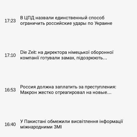
СЕРПЕНЬ
В ЦПД назвали единственный способ
17:23
ограничить российские удары по Украине
СЕРПЕНЬ
Die Zeit: на директора німецької оборонної
17:10
компанії готували замах, підозрюють…
СЕРПЕНЬ
Россия должна заплатить за преступления:
16:53
Макрон жестко отреагировал на новые…
СЕРПЕНЬ
У Пакистані обмежили висвітлення інформації
16:40
міжнародними ЗМІ