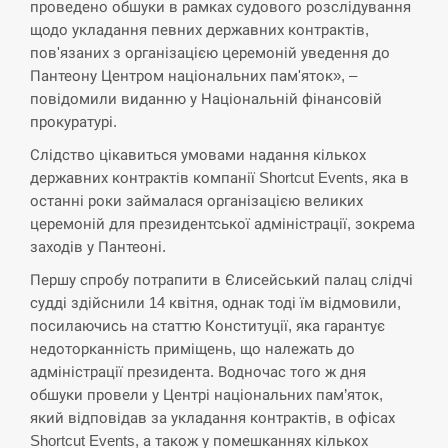
проведено обшуки в рамках судового розслідування
щодо укладання певних державних контрактів,
пов'язаних з організацією церемоній уведення до
Пантеону Центром національних пам'яток», –
повідомили виданню у Національній фінансовій
прокуратурі.
Слідство цікавиться умовами надання кількох
державних контрактів компанії Shortcut Events, яка в
останні роки займалася організацією великих
церемоній для президентської адміністрації, зокрема
заходів у Пантеоні.
Першу спробу потрапити в Єлисейський палац слідчі
судді здійснили 14 квітня, однак тоді їм відмовили,
посилаючись на статтю Конституції, яка гарантує
недоторканність приміщень, що належать до
адміністрації президента. Водночас того ж дня
обшуки провели у Центрі національних пам’яток,
який відповідав за укладання контрактів, в офісах
Shortcut Events, а також у помешканнях кількох