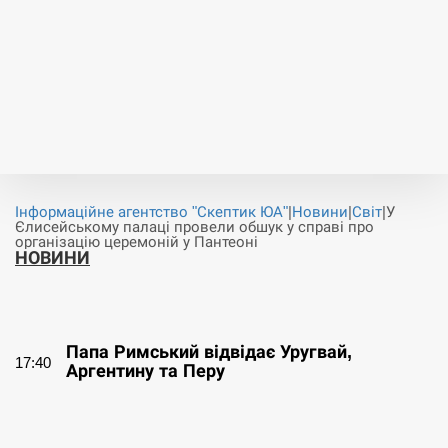
Інформаційне агентство "Скептик ЮА"
|
Новини
|
Світ
|
У
Єлисейському палаці провели обшук у справі про
організацію церемоній у Пантеоні
НОВИНИ
СЕРПЕНЬ
Папа Римський відвідає Уругвай,
17:40
Аргентину та Перу
СЕРПЕНЬ