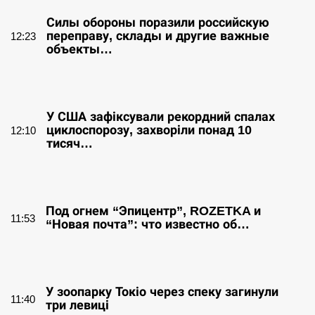
Силы обороны поразили российскую
переправу, склады и другие важные
12:23
объекты…
СЕРПЕНЬ
У США зафіксували рекордний спалах
циклоспорозу, захворіли понад 10
12:10
тисяч…
СЕРПЕНЬ
Под огнем “Эпицентр”, ROZETKA и
11:53
“Новая почта”: что известно об…
СЕРПЕНЬ
У зоопарку Токіо через спеку загинули
11:40
три левиці