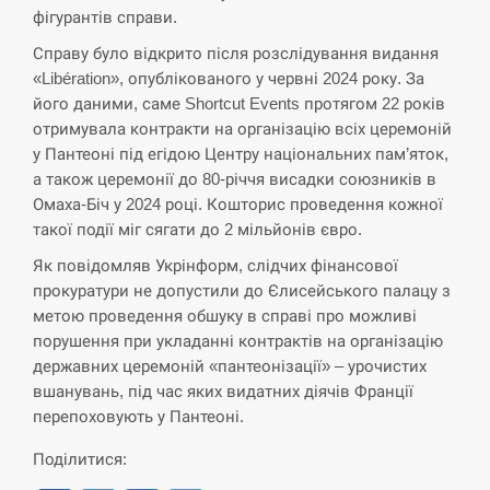
фігурантів справи.
Справу було відкрито після розслідування видання
«Libération», опублікованого у червні 2024 року. За
його даними, саме Shortcut Events протягом 22 років
отримувала контракти на організацію всіх церемоній
у Пантеоні під егідою Центру національних пам’яток,
а також церемонії до 80-річчя висадки союзників в
Омаха-Біч у 2024 році. Кошторис проведення кожної
такої події міг сягати до 2 мільйонів євро.
Як повідомляв Укрінформ, слідчих фінансової
прокуратури не допустили до Єлисейського палацу з
метою проведення обшуку в справі про можливі
порушення при укладанні контрактів на організацію
державних церемоній «пантеонізації» – урочистих
вшанувань, під час яких видатних діячів Франції
перепоховують у Пантеоні.
Поділитися: