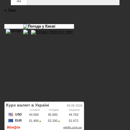
31
« Лип