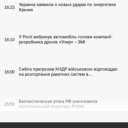
Украина заявила о новых ударах по энергетике
16:23
Крыма
СЕРПЕНЬ
У Росії вибухнув автомобіль голови компанії-
16:10
розробника дронів «Упир» – ЗМІ
СЕРПЕНЬ
Сибіга пригрозив КНДР військовою відповіддю
16:00
на розгортання ракетних систем в…
СЕРПЕНЬ
Баллистическая атака РФ уничтожила
15:53
логистический комплекс PUMA
СЕРПЕНЬ