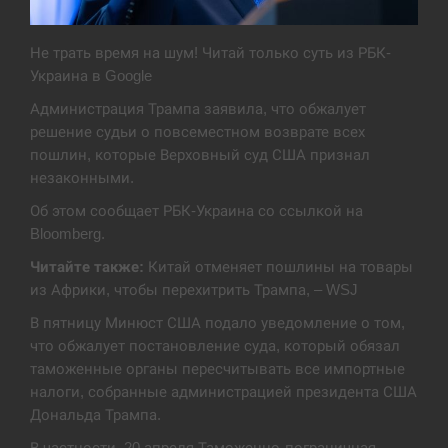
Экс-послу в США Стефанишиной вручили новое
14:53
подозрение и избирают меру…
Не трать время на шум! Читай только суть из РБК-
Украина в Google
СЕРПЕНЬ
Администрация Трампа заявила, что обжалует
решение судьи о повсеместном возврате всех
У Росії розгортається ракетний підрозділ КНДР –
14:40
пошлин, которые Верховный суд США признал
Reuters
незаконными.
СЕРПЕНЬ
Об этом сообщает РБК-Украина со ссылкой на
Bloomberg.
Поставки ракет для ПВО сократились втрое,
14:23
Читайте также:
Китай отменяет пошлины на товары
хотя у партнеров они…
из Африки, чтобы перехитрить Трампа, – WSJ
СЕРПЕНЬ
В пятницу Минюст США подало уведомление о том,
что обжалует постановление суда, который обязал
У Румунії затоплять чотири баржі для
таможенные органы пересчитывать все импортные
14:10
збільшення потоку води до…
налоги, собранные администрацией президента США
Дональда Трампа.
СЕРПЕНЬ
В частности, 20 апреля Таможенно-пограничная