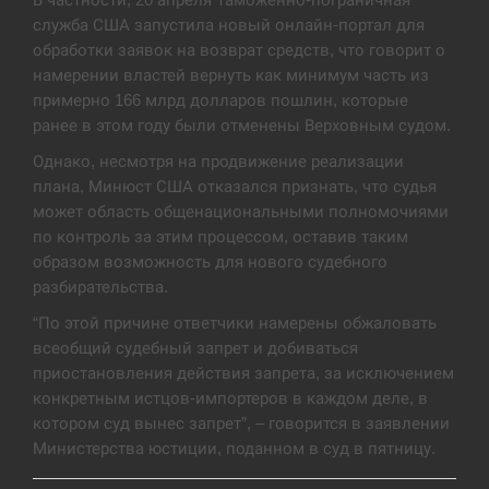
служба США запустила новый онлайн-портал для
В Москве пожаловались на “кратный рост” атак
13:53
обработки заявок на возврат средств, что говорит о
дронов Украины
намерении властей вернуть как минимум часть из
примерно 166 млрд долларов пошлин, которые
СЕРПЕНЬ
ранее в этом году были отменены Верховным судом.
Біля українського літака в аеропорту Лейпцига
Однако, несмотря на продвижение реализации
13:40
виявили дрон, ймовірно, з…
плана, Минюст США отказался признать, что судья
может область общенациональными полномочиями
СЕРПЕНЬ
по контроль за этим процессом, оставив таким
образом возможность для нового судебного
“Они должны быть уничтожены”: в МИДе
разбирательства.
13:23
ответили, как отреагируют на…
“По этой причине ответчики намерены обжаловать
СЕРПЕНЬ
всеобщий судебный запрет и добиваться
приостановления действия запрета, за исключением
конкретным истцов-импортеров в каждом деле, в
Тайвань проводить найбільші військові
13:10
навчання на тлі загрози вторгнення з…
котором суд вынес запрет”, – говорится в заявлении
Министерства юстиции, поданном в суд в пятницу.
СЕРПЕНЬ