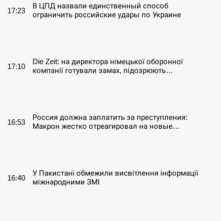
В ЦПД назвали единственный способ
17:23
ограничить российские удары по Украине
СЕРПЕНЬ
Die Zeit: на директора німецької оборонної
17:10
компанії готували замах, підозрюють…
СЕРПЕНЬ
Россия должна заплатить за преступления:
16:53
Макрон жестко отреагировал на новые…
СЕРПЕНЬ
У Пакистані обмежили висвітлення інформації
16:40
міжнародними ЗМІ
СЕРПЕНЬ