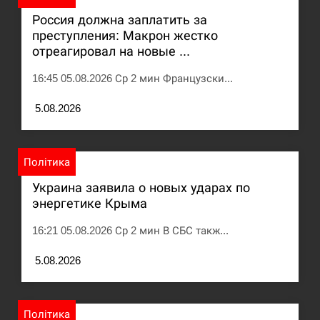
Россия должна заплатить за
Под огнем “Эпицентр”, ROZETKA и “Новая
11:53
преступления: Макрон жестко
почта”: что известно об…
отреагировал на новые ...
СЕРПЕНЬ
16:45 05.08.2026 Ср 2 мин Французски...
У зоопарку Токіо через спеку загинули три
5.08.2026
11:40
левиці
СЕРПЕНЬ
Політика
Украина заявила о новых ударах по
Россияне ударили “Бардеролями” по Харькову,
11:23
есть пострадавшие
энергетике Крыма
16:21 05.08.2026 Ср 2 мин В СБС такж...
ЩЕ...
5.08.2026
Політика