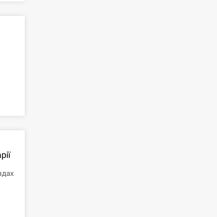
рії
здах