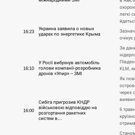
в Амст
охорон
СЕРПЕНЬ
легкі с
йдетьс
Украина заявила о новых
Зазнач
16:23
ударах по энергетике Крыма
очікує 
За дан
СЕРПЕНЬ
нідерл
Півден
У Росії вибухнув автомобіль
голови компанії-розробника
16:10
KLM, я
дронів «Упир» – ЗМІ
Як пов
остров
СЕРПЕНЬ
через 
виявил
Сибіга пригрозив КНДР
військовою відповіддю на
6 трав
16:00
розгортання ракетних
круїзн
систем в…
отрима
СЕРПЕНЬ
Станом