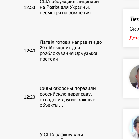
США обсуждают лицензии
на Patriot для Украины,
12:53
несмотря на сомнения…
Тет
СЕРПЕНЬ
Скі
Дета
Латвія готова направити до
20 військових для
12:40
розблокування Ормузької
протоки
СЕРПЕНЬ
Силы обороны поразили
российскую переправу,
12:23
склады и другие важные
объекты…
СЕРПЕНЬ
У США зафіксували