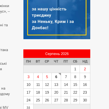
жінки
ус», –
ні та
ітака
Серпень 2026
ПН
ВТ
СР
ЧТ
ПТ
СБ
НД
ські
ня
1
2
3
4
5
6
7
8
9
10
11
12
13
14
15
16
 на
17
18
19
20
21
22
23
додому
24
25
26
27
28
29
30
рі MV
31