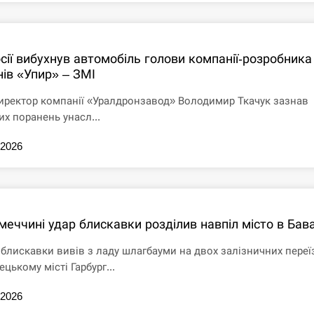
сії вибухнув автомобіль голови компанії-розробника
нів «Упир» – ЗМІ
иректор компанії «Уралдронзавод» Володимир Ткачук зазнав
их поранень унасл...
.2026
меччині удар блискавки розділив навпіл місто в Бава
 блискавки вивів з ладу шлагбауми на двох залізничних переї
ецькому місті Гарбург...
.2026