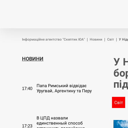
Новини
Війна
Політика
Інформаційне агентство "Скептик ЮА"
|
Новини
|
Світ
|
У Нід
НОВИНИ
У 
бо
СЕРПЕНЬ
пі
Папа Римський відвідає
17:40
Уругвай, Аргентину та Перу
Світ
СЕРПЕНЬ
В ЦПД назвали
единственный способ
17:23