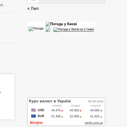
і.
« Лип
у