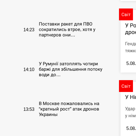
СЕРПЕНЬ
Світ
Поставки ракет для ПВО
У Ро
сократились втрое, хотя у
14:23
дро
партнеров они…
Генд
СЕРПЕНЬ
тяжк
5.08
У Румунії затоплять чотири
баржі для збільшення потоку
14:10
води до…
Світ
СЕРПЕНЬ
У Ні
В Москве пожаловались на
Удар
“кратный рост” атак дронов
13:53
Украины
у нім
5.08
СЕРПЕНЬ