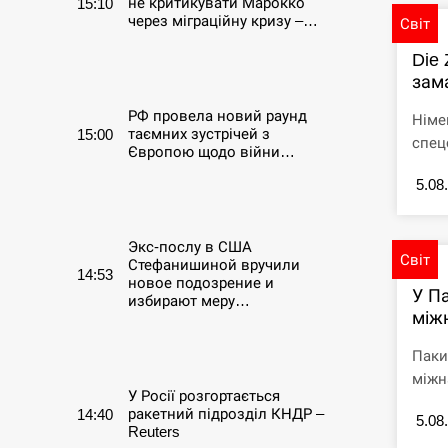
не критикувати Марокко
15:10
через міграційну кризу –…
Світ
Die 
СЕРПЕНЬ
зама
РФ провела новий раунд
Німе
таємних зустрічей з
15:00
спец
Європою щодо війни…
5.08
СЕРПЕНЬ
Экс-послу в США
Світ
Стефанишиной вручили
14:53
новое подозрение и
У П
избирают меру…
між
СЕРПЕНЬ
Паки
міжна
У Росії розгортається
ракетний підрозділ КНДР –
14:40
5.08
Reuters