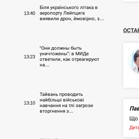
Біля українського літака в
аеропорту Лейпцига
13:40
виявили дрон, ймовірно, з…
ОСТА
СЕРПЕНЬ
“Они должны быть
уничтожены”: в МИДе
13:23
ответили, как отреагируют
на…
СЕРПЕНЬ
Тайвань проводить
найбільші військові
13:10
навчання на тлі загрози
Пав
вторгнення з…
Що 
СЕРПЕНЬ
Дета