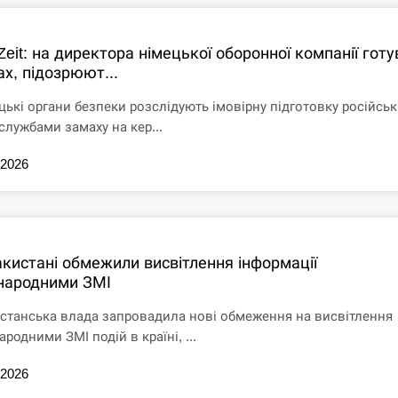
Zeit: на директора німецької оборонної компанії гот
х, підозрюют...
цькі органи безпеки розслідують імовірну підготовку російсь
службами замаху на кер...
.2026
акистані обмежили висвітлення інформації
народними ЗМІ
станська влада запровадила нові обмеження на висвітлення
родними ЗМІ подій в країні, ...
.2026