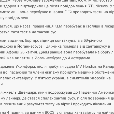
ердамі через можливе зараження хантавірусом. Міністерство
и здоров’я підтвердило це після повідомлення RTL Nieuws. У 
имптоми, і вона перебуває в ізоляції. Їй проводять тести на вір
я у повідомленні.
ається, що наразі працівниця KLM перебуває в ізоляції в лікар
результати тестів на хантавірус.
ими видання, бортпровідниця контактувала з 69-річною
андкою в Йоганнесбурзі. Ця жінка померла від хантавірусу в
ній Африці 26 квітня. Днем раніше вона перебувала на борту л
кий мав вилетіти з Йоганнесбурга до Амстердама.
ідомляв Укрінформ, після прибуття судна MV Hondius на Канар
и всі пасажири та члени екіпажу пройдуть медичне обстежен
спалах хантавірусу. У п’ятьох українців симптомів хвороби не
и.
ня житель Швейцарії, який подорожував до Південної Америки
ому лайнері, де стався спалах хантавірусу, після повернення 
в позитивний результат тесту на вірус і проходить лікування.
 на 4 травня, за даними ВООЗ, у спалаху хантавірусу на лайне