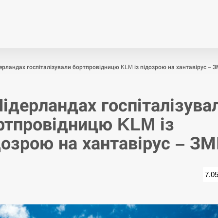
Економіка
Світ
Спор
ерландах госпіталізували бортпровідницю KLM із підозрою на хантавірус – З
Нідерландах госпіталізува
ртпровідницю KLM із
дозрою на хантавірус – ЗМ
7.0