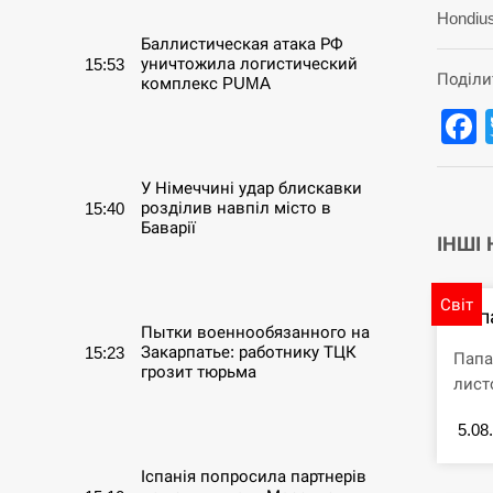
Hondiu
Баллистическая атака РФ
уничтожила логистический
15:53
Поділи
комплекс PUMA
СЕРПЕНЬ
У Німеччині удар блискавки
розділив навпіл місто в
15:40
Баварії
ІНШІ
СЕРПЕНЬ
Світ
Пап
Пытки военнообязанного на
Закарпатье: работнику ТЦК
15:23
Папа
грозит тюрьма
лист
СЕРПЕНЬ
5.08
Іспанія попросила партнерів