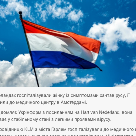
рландах госпіталізували жінку із симптомами хантавірусу, її
или до медичного центру в Амстердамі.
ідомляє Укрінформ з посиланням на Hart van Nederland, вона
ває у стабільному стані з легкими проявами вірусу.
ровідницю KLM з міста Гарлем госпіталізували до медичного 