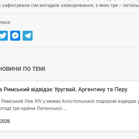
s зафіксували сім випадків захворювання, з яких три – летальн
тися:
Facebook
Twitter
Messenger
Telegram
 НОВИНИ ПО ТЕМІ
а Римський відвідає Уругвай, Аргентину та Перу
 Римський Лев XIV у межах Апостольської подорожі відвідає 
опаді три країни Латинської…
.2026