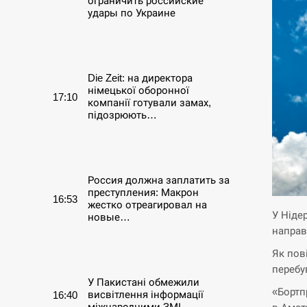
ограничить российские
удары по Украине
СЕРПЕНЬ
Die Zeit: на директора
німецької оборонної
17:10
компанії готували замах,
підозрюють…
СЕРПЕНЬ
Россия должна заплатить за
преступления: Макрон
16:53
жестко отреагировал на
У Ніде
новые…
направ
СЕРПЕНЬ
Як пов
перебу
У Пакистані обмежили
«Бортп
висвітлення інформації
16:40
міжнародними ЗМІ