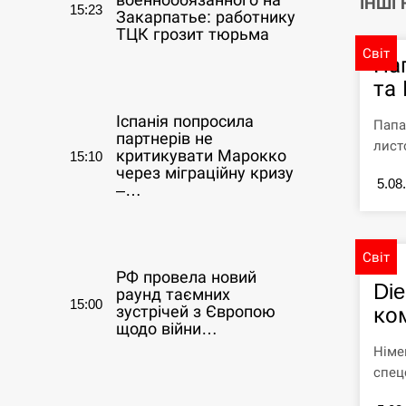
военнообязанного на
ІНШІ
15:23
Закарпатье: работнику
ТЦК грозит тюрьма
Світ
Па
СЕРПЕНЬ
та
Іспанія попросила
Папа
партнерів не
лист
критикувати Марокко
15:10
через міграційну кризу
5.08
–…
СЕРПЕНЬ
Світ
РФ провела новий
Die
раунд таємних
15:00
ком
зустрічей з Європою
щодо війни…
Німе
СЕРПЕНЬ
спец