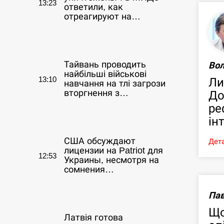
13:23
ответили, как
отреагируют на…
СЕРПЕНЬ
Тайвань проводить
Во
найбільші військові
13:10
Ли
навчання на тлі загрози
вторгнення з…
До
ре
СЕРПЕНЬ
ін
США обсуждают
Дета
лицензии на Patriot для
12:53
Украины, несмотря на
сомнения…
СЕРПЕНЬ
Пав
Що
Латвія готова