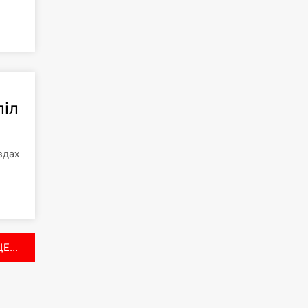
піл
здах
Е...