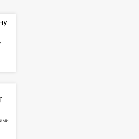
ну
у
ї
кими