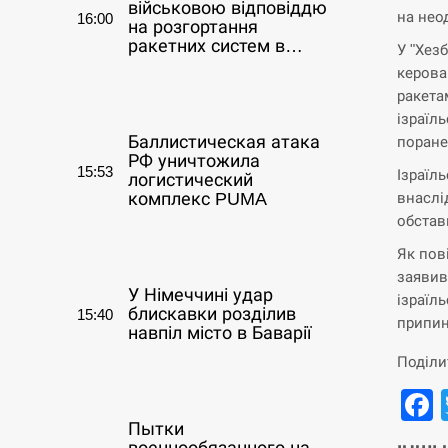
військовою відповіддю
на нео
16:00
на розгортання
ракетних систем в…
У "Хез
керова
СЕРПЕНЬ
ракета
ізраїл
Баллистическая атака
поране
РФ уничтожила
15:53
Ізраїл
логистический
внаслі
комплекс PUMA
обстав
СЕРПЕНЬ
Як пов
заявив
У Німеччині удар
ізраїл
блискавки розділив
15:40
припин
навпіл місто в Баварії
Поділи
СЕРПЕНЬ
Пытки