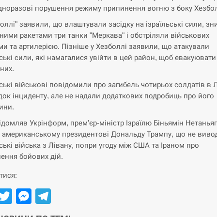
дноразові порушення режиму припинення вогню з боку Хезбо
боллі" заявили, що влаштували засідку на ізраїльські сили, з
ними ракетами три танки "Меркава" і обстріляли військових
ми та артилерією. Пізніше у Хезболлі заявили, що атакували
ьські сили, які намагалися увійти в цей район, щоб евакуювати
них.
ьські військові повідомили про загибель чотирьох солдатів в Л
док інциденту, але не надали додаткових подробиць про його
ини.
ідомляв Укрінформ, прем'єр-міністр Ізраїлю Біньямін Нетаньяг
 американському президентові Дональду Трампу, що не виво
ьські війська з Лівану, попри угоду між США та Іраном про
ення бойових дій.
тися:
Facebook
Twitter
Messenger
Telegram