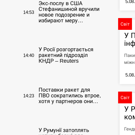
5.08
Экс-послу в США
Стефанишиной вручили
14:53
новое подозрение и
избирают меру…
Світ
У 
СЕРПЕНЬ
ін
У Росії розгортається
ракетний підрозділ
Паки
14:40
КНДР – Reuters
міжна
5.08
СЕРПЕНЬ
Поставки ракет для
ПВО сократились втрое,
14:23
Світ
хотя у партнеров они…
У 
ко
СЕРПЕНЬ
Генд
У Румунії затоплять