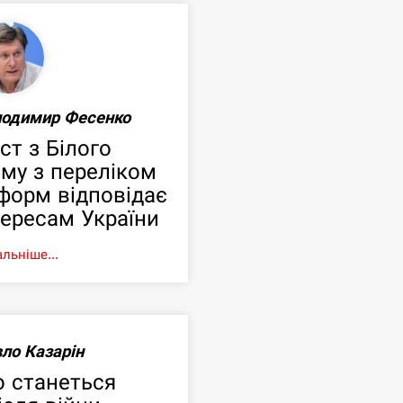
лодимир Фесенко
ст з Білого
му з переліком
форм відповідає
тересам України
льніше...
ло Казарін
 станеться