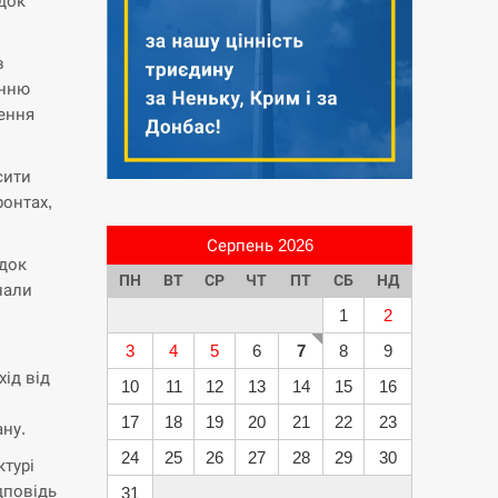
док
в
енню
ення
сити
ронтах,
Серпень 2026
ідок
ПН
ВТ
СР
ЧТ
ПТ
СБ
НД
нали
1
2
.
3
4
5
6
7
8
9
хід від
10
11
12
13
14
15
16
17
18
19
20
21
22
23
ну.
24
25
26
27
28
29
30
ктурі
дповідь
31