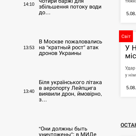
чотири баржі для
тяжк
14:10
збільшення потоку води
до…
5.08
СЕРПЕНЬ
Світ
В Москве пожаловались
У 
на “кратный рост” атак
13:53
дронов Украины
міс
СЕРПЕНЬ
Удар
у нім
Біля українського літака
5.08
в аеропорту Лейпцига
13:40
виявили дрон, ймовірно,
з…
СЕРПЕНЬ
ОСТА
“Они должны быть
уничтожены”: в МИДе