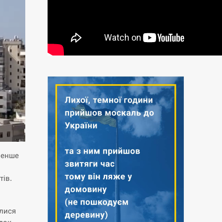
менше
тів.
илися