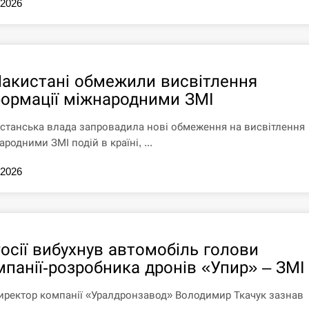
.2026
Пакистані обмежили висвітлення
формації міжнародними ЗМІ
станська влада запровадила нові обмеження на висвітлення
родними ЗМІ подій в країні, ...
.2026
Росії вибухнув автомобіль голови
мпанії-розробника дронів «Упир» – ЗМІ
иректор компанії «Уралдронзавод» Володимир Ткачук зазнав