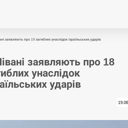
Економіка
Світ
Спор
ані заявляють про 18 загиблих унаслідок ізраїльських ударів
Лівані заявляють про 18
гиблих унаслідок
раїльських ударів
19.0