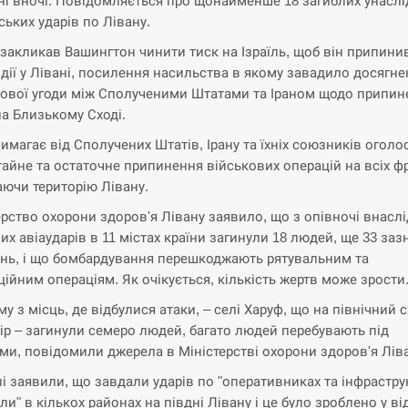
ні вночі. Повідомляється про щонайменше 18 загиблих унаслі
ських ударів по Лівану.
закликав Вашингтон чинити тиск на Ізраїль, щоб він припини
 дії у Лівані, посилення насильства в якому завадило досягн
ової угоди між Сполученими Штатами та Іраном щодо припин
на Близькому Сході.
вимагає від Сполучених Штатів, Ірану та їхніх союзників оголо
гайне та остаточне припинення військових операцій на всіх ф
ючи територію Лівану.
ерство охорони здоров'я Лівану заявило, що з опівночі внасл
их авіаударів в 11 містах країни загинули 18 людей, ще 33 заз
нь, і що бомбардування перешкоджають рятувальним та
ційним операціям. Як очікується, кількість жертв може зрости
у з місць, де відбулися атаки, – селі Харуф, що на північний с
Тір – загинули семеро людей, багато людей перебувають під
ми, повідомили джерела в Міністерстві охорони здоров'я Ліва
їлі заявили, що завдали ударів по "оперативниках та інфрастру
ли" в кількох районах на півдні Лівану і це було зроблено у ві