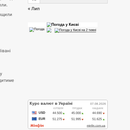
лли.
« Лип
нищили
івані
у
дитиме