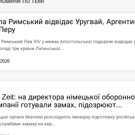
 НОВИНИ ПО ТЕМІ
па Римський відвідає Уругвай, Аргенти
 Перу
 Римський Лев XIV у межах Апостольської подорожі відвідає 
опаді три країни Латинської…
.2026
 Zeit: на директора німецької оборонно
панії готували замах, підозрюют...
цькі органи безпеки розслідують імовірну підготовку російсь
службами замаху на кер...