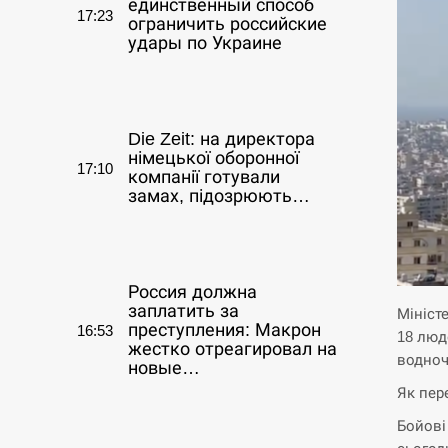
единственный способ
17:23
ограничить российские
удары по Украине
СЕРПЕНЬ
Die Zeit: на директора
німецької оборонної
17:10
компанії готували
замах, підозрюють…
СЕРПЕНЬ
Россия должна
заплатить за
Мініст
преступления: Макрон
16:53
18 люд
жестко отреагировал на
водноч
новые…
Як пер
СЕРПЕНЬ
Бойові