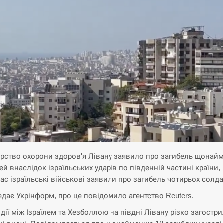
ерство охорони здоров'я Лівану заявило про загибель щонай
ей внаслідок ізраїльських ударів по південній частині країни,
ас ізраїльські військові заявили про загибель чотирьох солда
едає Укрінформ, про це повідомило агентство Reuters.
 дії між Ізраїлем та Хезболлою на півдні Лівану різко загостр