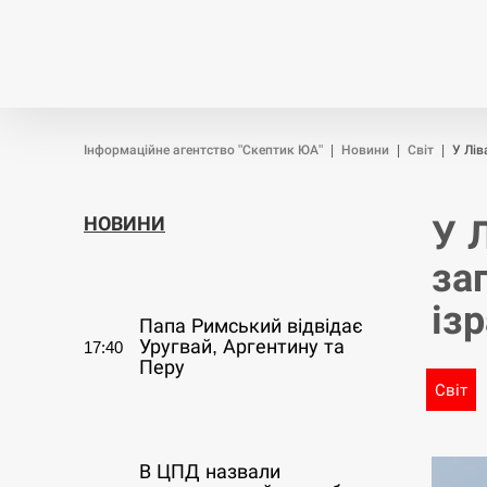
Новини
Війна
Політика
Інформаційне агентство "Скептик ЮА"
|
Новини
|
Світ
|
У Лів
НОВИНИ
У 
за
СЕРПЕНЬ
із
Папа Римський відвідає
Уругвай, Аргентину та
17:40
Перу
Світ
СЕРПЕНЬ
В ЦПД назвали