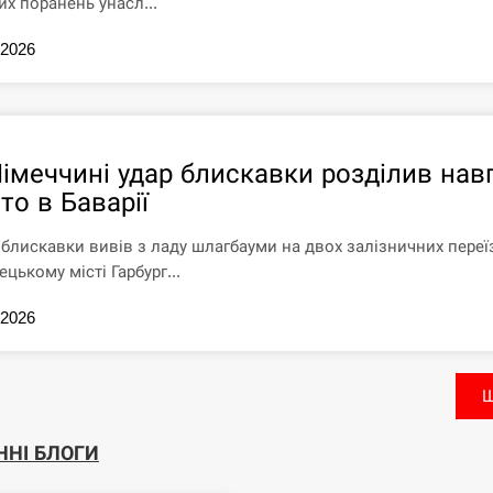
их поранень унасл...
.2026
Німеччині удар блискавки розділив нав
то в Баварії
 блискавки вивів з ладу шлагбауми на двох залізничних переї
ецькому місті Гарбург...
.2026
Щ
ННІ БЛОГИ