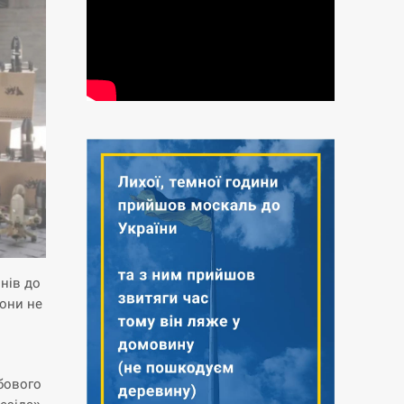
онів до
вони не
жбового