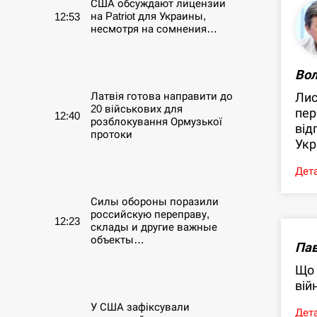
США обсуждают лицензии
на Patriot для Украины,
12:53
несмотря на сомнения…
СЕРПЕНЬ
Во
Лис
Латвія готова направити до
20 військових для
пер
12:40
розблокування Ормузької
від
протоки
Укр
СЕРПЕНЬ
Дета
Силы обороны поразили
российскую переправу,
12:23
склады и другие важные
объекты…
Пав
Що 
СЕРПЕНЬ
вій
У США зафіксували
Дета