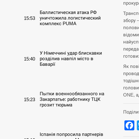
прокур
Баллистическая атака РФ
Трансп
уничтожила логистический
15:53
збору 
комплекс PUMA
полови
відоми
СЕРПЕНЬ
найусп
переда
У Німеччині удар блискавки
готови
розділив навпіл місто в
15:40
Баварії
Як пов
провод
СЕРПЕНЬ
тодішн
голови
Пытки военнообязанного на
ONE, а
Закарпатье: работнику ТЦК
15:23
грозит тюрьма
Поділи
СЕРПЕНЬ
Іспанія попросила партнерів