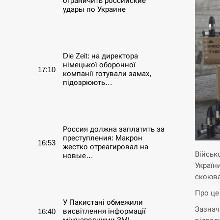
ограничить российские
удары по Украине
СЕРПЕНЬ
Die Zeit: на директора
німецької оборонної
17:10
компанії готували замах,
підозрюють…
СЕРПЕНЬ
Россия должна заплатить за
преступления: Макрон
16:53
жестко отреагировал на
Військ
новые…
Україн
скоюва
СЕРПЕНЬ
Про це
У Пакистані обмежили
Зазнача
висвітлення інформації
16:40
міжнародними ЗМІ