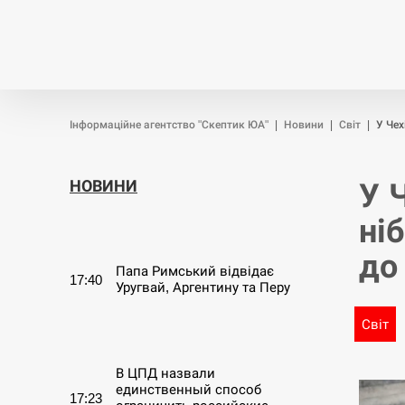
Новини
Війна
Політика
Інформаційне агентство "Скептик ЮА"
|
Новини
|
Світ
|
У Чех
НОВИНИ
У 
ні
СЕРПЕНЬ
до
Папа Римський відвідає
17:40
Уругвай, Аргентину та Перу
Світ
СЕРПЕНЬ
В ЦПД назвали
единственный способ
17:23