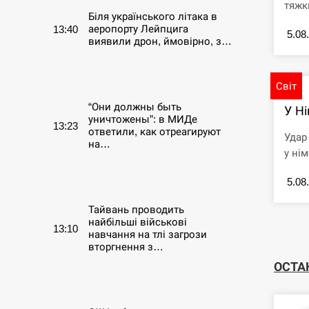
тяжк
Біля українського літака в
аеропорту Лейпцига
13:40
5.08
виявили дрон, ймовірно, з…
СЕРПЕНЬ
Світ
“Они должны быть
У Ні
уничтожены”: в МИДе
13:23
ответили, как отреагируют
Удар
на…
у нім
СЕРПЕНЬ
5.08
Тайвань проводить
найбільші військові
13:10
навчання на тлі загрози
вторгнення з…
ОСТА
СЕРПЕНЬ