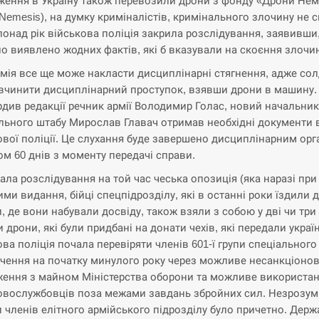
ження в Україну також перевозили дрони з фонду «Дрони Нем
 Nemesis), на думку криміналістів, кримінального злочину не с
понад рік військова поліція закрила розслідування, заявивши
ло виявлено жодних фактів, які б вказували на скоєння злочи
рмія все ще може накласти дисциплінарні стягнення, адже со
вчинити дисциплінарний проступок, взявши дрони в машину.
рдив редакції речник армії Володимир Голас, новий начальник
льного штабу Мирослав Главач отримав необхідні документи 
ової поліції. Це слухання буде завершено дисциплінарним ор
ом 60 днів з моменту передачі справи.
вала розслідування на той час чеська опозиція (яка наразі при 
ими видання, бійці спецпідрозділу, які в останні роки їздили 
и, де вони набували досвіду, також взяли з собою у дві чи три
и дрони, які були придбані на донати чехів, які передали украї
ова поліція почала перевіряти членів 601-ї групи спеціального
чення на початку минулого року через можливе несанкціоно
ення з майном Міністерства оборони та можливе використа
овослужбовців поза межами завдань збройних сил. Незрозум
и членів елітного армійського підрозділу було причетно. Дер