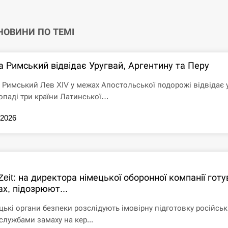
 НОВИНИ ПО ТЕМІ
а Римський відвідає Уругвай, Аргентину та Перу
 Римський Лев XIV у межах Апостольської подорожі відвідає 
опаді три країни Латинської…
.2026
Zeit: на директора німецької оборонної компанії гот
х, підозрюют...
цькі органи безпеки розслідують імовірну підготовку російсь
службами замаху на кер...