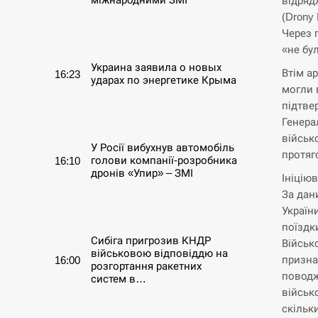
відряд
(Drony
СЕРПЕНЬ
Через 
«не бу
Украина заявила о новых
Втім а
16:23
ударах по энергетике Крыма
могли 
підтве
СЕРПЕНЬ
Генера
військ
У Росії вибухнув автомобіль
протяг
голови компанії-розробника
16:10
дронів «Упир» – ЗМІ
Ініцію
За дан
СЕРПЕНЬ
Україн
поїздк
Сибіга пригрозив КНДР
Військ
військовою відповіддю на
призна
16:00
розгортання ракетних
поводж
систем в…
військ
скільк
СЕРПЕНЬ