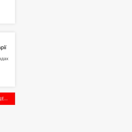
рії
здах
Е...