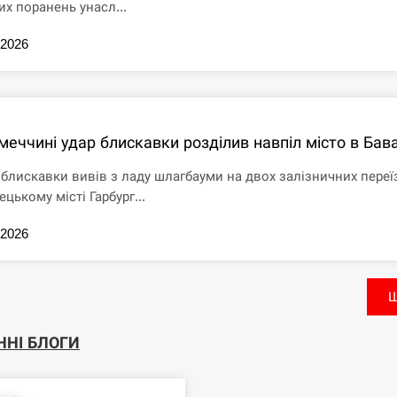
их поранень унасл...
.2026
меччині удар блискавки розділив навпіл місто в Бава
 блискавки вивів з ладу шлагбауми на двох залізничних переї
ецькому місті Гарбург...
.2026
Щ
ННІ БЛОГИ