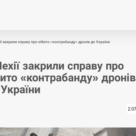
Економіка
Світ
Спор
ії закрили справу про нібито «контрабанду» дронів до України
Чехії закрили справу про
бито «контрабанду» дронів
 України
2.0