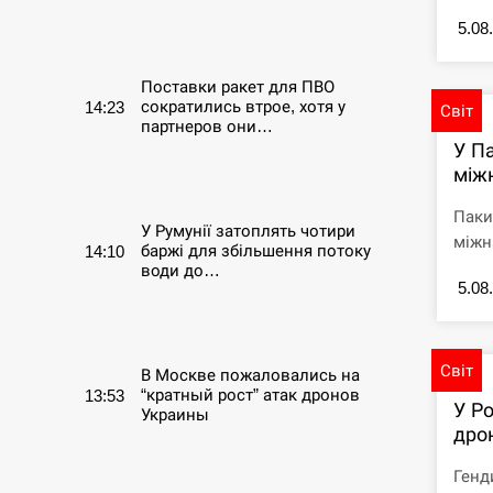
5.08
СЕРПЕНЬ
Поставки ракет для ПВО
сократились втрое, хотя у
14:23
Світ
партнеров они…
У П
між
СЕРПЕНЬ
Паки
У Румунії затоплять чотири
міжна
баржі для збільшення потоку
14:10
води до…
5.08
СЕРПЕНЬ
Світ
В Москве пожаловались на
“кратный рост” атак дронов
13:53
У Ро
Украины
дро
СЕРПЕНЬ
Генд