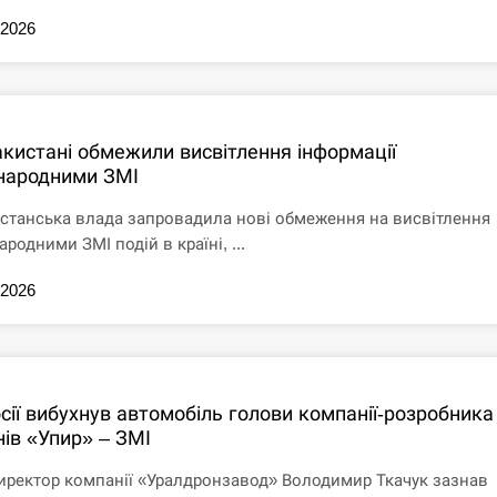
.2026
акистані обмежили висвітлення інформації
народними ЗМІ
станська влада запровадила нові обмеження на висвітлення
родними ЗМІ подій в країні, ...
.2026
сії вибухнув автомобіль голови компанії-розробника
нів «Упир» – ЗМІ
иректор компанії «Уралдронзавод» Володимир Ткачук зазнав