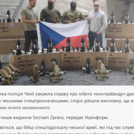
ова поліція Чехії закрила справу про нібито «контрабанду» др
и чеськими спецпризначенцями, слідчі дійшли висновку, що 
ли нічого незаконного.
 пише видання Seznam Zprávy, передає Укрінформ.
ється, що бійці спецпідрозцілу чеської армії, які під час слу