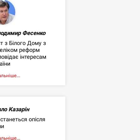
лодимир Фесенко
т з Білого Дому з
еліком реформ
повідає інтересам
аїни
льніше...
ло Казарін
станеться опісля
ни
льніше...