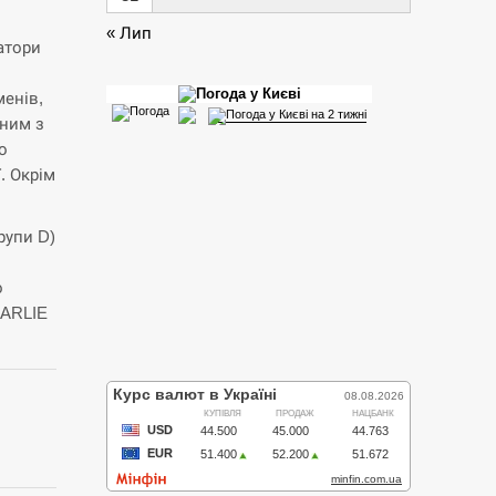
« Лип
атори
менів,
дним з
о
. Окрім
рупи D)
о
HARLIE