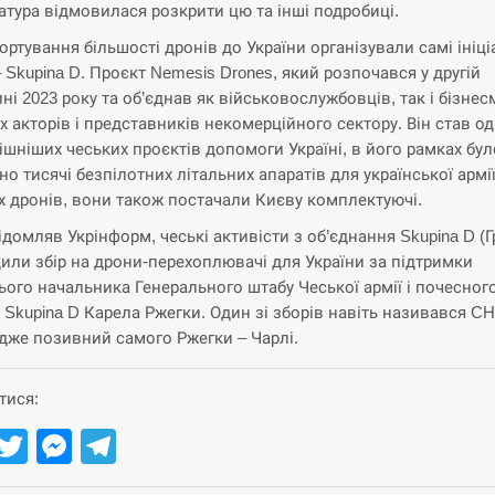
атура відмовилася розкрити цю та інші подробиці.
ортування більшості дронів до України організували самі ініці
– Skupina D. Проєкт Nemesis Drones, який розпочався у другій
ні 2023 року та об’єднав як військовослужбовців, так і бізнес
х акторів і представників некомерційного сектору. Він став о
ішніших чеських проєктів допомоги Україні, в його рамках бул
но тисячі безпілотних літальних апаратів для української армії
х дронів, вони також постачали Києву комплектуючі.
ідомляв Укрінформ, чеські активісти з об’єднання Skupina D (Г
или збір на дрони-перехоплювачі для України за підтримки
ього начальника Генерального штабу Чеської армії і почесног
 Skupina D Карела Ржегки. Один зі зборів навіть називався C
дже позивний самого Ржегки – Чарлі.
тися:
Facebook
Twitter
Messenger
Telegram