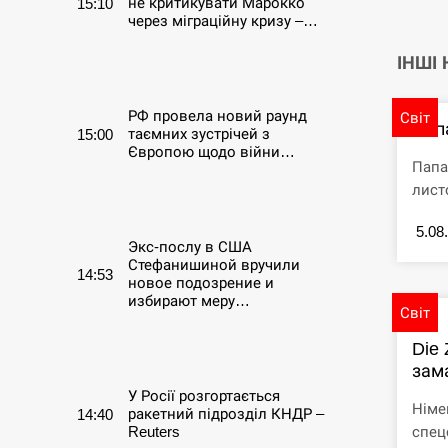
не критикувати Марокко
15:10
через міграційну кризу –…
ІНШІ
СЕРПЕНЬ
РФ провела новий раунд
Світ
Пап
таємних зустрічей з
15:00
Європою щодо війни…
Папа
лист
СЕРПЕНЬ
5.08
Экс-послу в США
Стефанишиной вручили
14:53
новое подозрение и
избирают меру…
Світ
Die 
СЕРПЕНЬ
зама
У Росії розгортається
Німе
ракетний підрозділ КНДР –
14:40
спец
Reuters