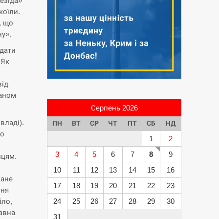
езіда»
коїли.
, що
ну».
лдати
 Як
від
ганом
Серпень 2026
владі).
ПН
ВТ
СР
ЧТ
ПТ
СБ
НД
до
1
2
3
4
5
6
7
8
9
нцям.
10
11
12
13
14
15
16
ване
17
18
19
20
21
22
23
ння
іло,
24
25
26
27
28
29
30
жавна
31