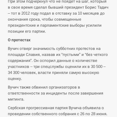
При этом подчеркнул что не пойдет на шаг, который
в свое время сделал бывший президент Борис Тадич
СЕРПЕНЬ
– тот в 2012 году подал в отставку за 10 месяцев до
окончания срока, чтобы совмещенные
В Москве пожаловались на “кратный рост” атак
президентские и парламентские выборы усилили
13:53
дронов Украины
позиции его партии.
О протестах
СЕРПЕНЬ
Вучич отверг значимость субботних протестов на
Біля українського літака в аеропорту Лейпцига
площади Славия, назвав их “пустыми” и “без четкого
13:40
виявили дрон, ймовірно, з…
содержания”. Он оспорил данные о количестве
участников – три спецслужбы оценили их в 30 500 –
СЕРПЕНЬ
34 300 человек, власти приняли самую высокую
оценку.
“Они должны быть уничтожены”: в МИДе
13:23
Вучич также обвинил организаторов в
ответили, как отреагируют на…
ответственности за инциденты после завершения
митинга.
СЕРПЕНЬ
Сербская прогрессивная партия Вучича объявила о
Тайвань проводить найбільші військові
проведении собственного собрания с 26 по 28 июня.
13:10