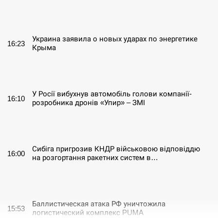
СЕРПЕНЬ
Украина заявила о новых ударах по энергетике
16:23
Крыма
СЕРПЕНЬ
У Росії вибухнув автомобіль голови компанії-
16:10
розробника дронів «Упир» – ЗМІ
СЕРПЕНЬ
Сибіга пригрозив КНДР військовою відповіддю
16:00
на розгортання ракетних систем в…
СЕРПЕНЬ
Баллистическая атака РФ уничтожила
15:53
логистический комплекс PUMA