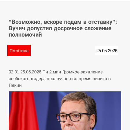
СЕРПЕНЬ
“Возможно, вскоре подам в отставку”:
У Німеччині удар блискавки розділив навпіл
15:40
Вучич допустил досрочное сложение
місто в Баварії
полномочий
СЕРПЕНЬ
Політика
25.05.2026
Пытки военнообязанного на Закарпатье:
15:23
работнику ТЦК грозит тюрьма
02:31 25.05.2026 Пн 2 мин Громкое заявление
СЕРПЕНЬ
сербского лидера прозвучало во время визита в
Пекин
Іспанія попросила партнерів не критикувати
15:10
Марокко через міграційну кризу –…
СЕРПЕНЬ
РФ провела новий раунд таємних зустрічей з
15:00
Європою щодо війни…