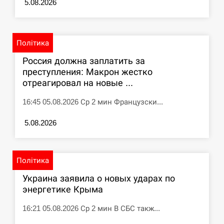
5.08.2026
циклоспорозу, захворіли понад 10 тисяч…
СЕРПЕНЬ
Політика
Под огнем “Эпицентр”, ROZETKA и “Новая
11:53
почта”: что известно об…
Россия должна заплатить за
преступления: Макрон жестко
отреагировал на новые ...
СЕРПЕНЬ
16:45 05.08.2026 Ср 2 мин Французски...
У зоопарку Токіо через спеку загинули три
11:40
левиці
5.08.2026
СЕРПЕНЬ
Політика
Россияне ударили “Бардеролями” по Харькову,
11:23
есть пострадавшие
Украина заявила о новых ударах по
энергетике Крыма
ЩЕ...
16:21 05.08.2026 Ср 2 мин В СБС такж...