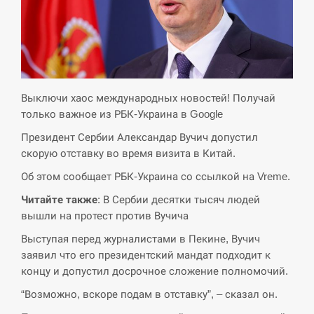
СЕРПЕНЬ
Экс-послу в США Стефанишиной вручили новое
14:53
подозрение и избирают меру…
Выключи хаос международных новостей! Получай
СЕРПЕНЬ
только важное из РБК-Украина в Google
Президент Сербии Александар Вучич допустил
У Росії розгортається ракетний підрозділ КНДР –
14:40
скорую отставку во время визита в Китай.
Reuters
Об этом сообщает РБК-Украина со ссылкой на Vreme.
СЕРПЕНЬ
Читайте также
: В Сербии десятки тысяч людей
вышли на протест против Вучича
Поставки ракет для ПВО сократились втрое,
14:23
хотя у партнеров они…
Выступая перед журналистами в Пекине, Вучич
заявил что его президентский мандат подходит к
СЕРПЕНЬ
концу и допустил досрочное сложение полномочий.
“Возможно, вскоре подам в отставку”, – сказал он.
У Румунії затоплять чотири баржі для
14:10
збільшення потоку води до…