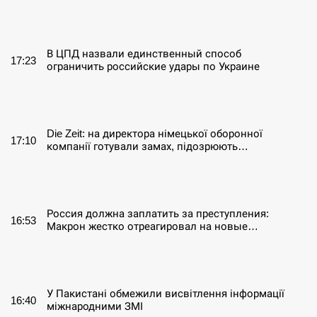
СЕРПЕНЬ
В ЦПД назвали единственный способ
17:23
ограничить российские удары по Украине
СЕРПЕНЬ
Die Zeit: на директора німецької оборонної
17:10
компанії готували замах, підозрюють…
СЕРПЕНЬ
Россия должна заплатить за преступления:
16:53
Макрон жестко отреагировал на новые…
СЕРПЕНЬ
У Пакистані обмежили висвітлення інформації
16:40
міжнародними ЗМІ