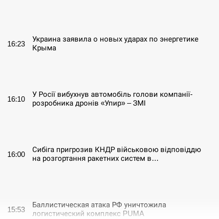
СЕРПЕНЬ
Украина заявила о новых ударах по энергетике
16:23
Крыма
СЕРПЕНЬ
У Росії вибухнув автомобіль голови компанії-
16:10
розробника дронів «Упир» – ЗМІ
СЕРПЕНЬ
Сибіга пригрозив КНДР військовою відповіддю
16:00
на розгортання ракетних систем в…
СЕРПЕНЬ
Баллистическая атака РФ уничтожила
15:53
логистический комплекс PUMA