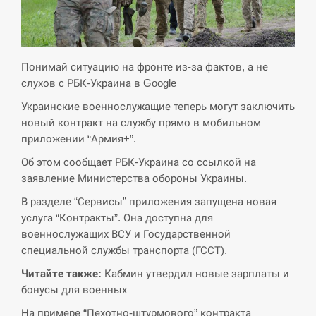
СЕРПЕНЬ
Экс-послу в США Стефанишиной вручили новое
Понимай ситуацию на фронте из-за фактов, а не
14:53
подозрение и избирают меру…
слухов с РБК-Украина в Google
Украинские военнослужащие теперь могут заключить
СЕРПЕНЬ
новый контракт на службу прямо в мобильном
приложении “Армия+”.
У Росії розгортається ракетний підрозділ КНДР –
14:40
Reuters
Об этом сообщает РБК-Украина со ссылкой на
заявление Министерства обороны Украины.
СЕРПЕНЬ
В разделе “Сервисы” приложения запущена новая
услуга “Контракты”. Она доступна для
Поставки ракет для ПВО сократились втрое,
14:23
военнослужащих ВСУ и Государственной
хотя у партнеров они…
специальной службы транспорта (ГССТ).
СЕРПЕНЬ
Читайте также:
Кабмин утвердил новые зарплаты и
бонусы для военных
У Румунії затоплять чотири баржі для
14:10
На примере “Пехотно-штурмового” контракта
збільшення потоку води до…