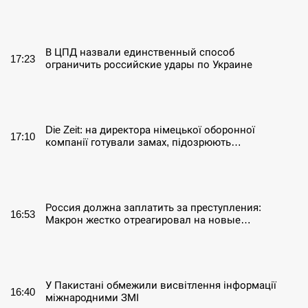
СЕРПЕНЬ
В ЦПД назвали единственный способ
17:23
ограничить российские удары по Украине
СЕРПЕНЬ
Die Zeit: на директора німецької оборонної
17:10
компанії готували замах, підозрюють…
СЕРПЕНЬ
Россия должна заплатить за преступления:
16:53
Макрон жестко отреагировал на новые…
СЕРПЕНЬ
У Пакистані обмежили висвітлення інформації
16:40
міжнародними ЗМІ