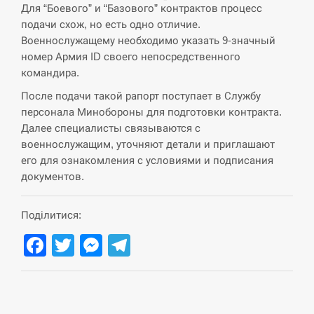
навчання на тлі загрози вторгнення з…
Для “Боевого” и “Базового” контрактов процесс
подачи схож, но есть одно отличие.
СЕРПЕНЬ
Военнослужащему необходимо указать 9-значный
номер Армия ID своего непосредственного
США обсуждают лицензии на Patriot для
командира.
12:53
Украины, несмотря на сомнения…
После подачи такой рапорт поступает в Службу
персонала Минобороны для подготовки контракта.
СЕРПЕНЬ
Далее специалисты связываются с
военнослужащим, уточняют детали и приглашают
Латвія готова направити до 20 військових для
12:40
розблокування Ормузької протоки
его для ознакомления с условиями и подписания
документов.
СЕРПЕНЬ
Поділитися:
Силы обороны поразили российскую
12:23
переправу, склады и другие важные объекты…
Facebook
Twitter
Messenger
Telegram
СЕРПЕНЬ
У США зафіксували рекордний спалах
12:10