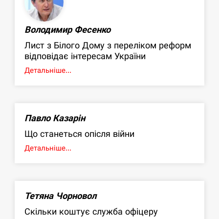
Володимир Фесенко
Лист з Білого Дому з переліком реформ
відповідає інтересам України
Детальніше...
Павло Казарін
Що станеться опісля війни
Детальніше...
Тетяна Чорновол
Скільки коштує служба офіцеру