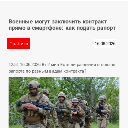
СЕРПЕНЬ
Военные могут заключить контракт
У Німеччині удар блискавки розділив навпіл
15:40
прямо в смартфоне: как подать рапорт
місто в Баварії
СЕРПЕНЬ
Політика
16.06.2026
Пытки военнообязанного на Закарпатье:
15:23
работнику ТЦК грозит тюрьма
12:51 16.06.2026 Вт 2 мин Есть ли различия в подаче
рапорта по разным видам контракта?
СЕРПЕНЬ
Іспанія попросила партнерів не критикувати
15:10
Марокко через міграційну кризу –…
СЕРПЕНЬ
РФ провела новий раунд таємних зустрічей з
15:00
Європою щодо війни…