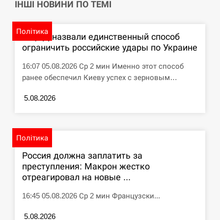
циклоспорозу, захворіли понад 10 тисяч…
ІНШІ НОВИНИ ПО ТЕМІ
СЕРПЕНЬ
Політика
В ЦПД назвали единственный способ
ограничить российские удары по Украине
Под огнем “Эпицентр”, ROZETKA и “Новая
11:53
почта”: что известно об…
16:07 05.08.2026 Ср 2 мин Именно этот способ
ранее обеспечил Киеву успех с зерновым…
СЕРПЕНЬ
5.08.2026
У зоопарку Токіо через спеку загинули три
11:40
левиці
СЕРПЕНЬ
Політика
Россия должна заплатить за
Россияне ударили “Бардеролями” по Харькову,
11:23
преступления: Макрон жестко
есть пострадавшие
отреагировал на новые ...
ЩЕ...
16:45 05.08.2026 Ср 2 мин Французски...
5.08.2026