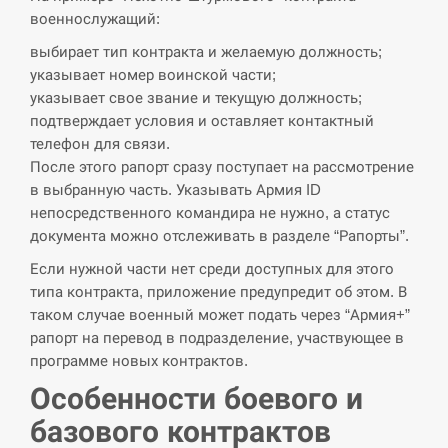
военнослужащий:
СЕРПЕНЬ
выбирает тип контракта и желаемую должность;
указывает номер воинской части;
В Москве пожаловались на “кратный рост” атак
указывает свое звание и текущую должность;
13:53
дронов Украины
подтверждает условия и оставляет контактный
телефон для связи.
СЕРПЕНЬ
После этого рапорт сразу поступает на рассмотрение
в выбранную часть. Указывать Армия ID
Біля українського літака в аеропорту Лейпцига
непосредственного командира не нужно, а статус
13:40
виявили дрон, ймовірно, з…
документа можно отслеживать в разделе “Рапорты”.
Если нужной части нет среди доступных для этого
СЕРПЕНЬ
типа контракта, приложение предупредит об этом. В
таком случае военный может подать через “Армия+”
“Они должны быть уничтожены”: в МИДе
13:23
ответили, как отреагируют на…
рапорт на перевод в подразделение, участвующее в
программе новых контрактов.
СЕРПЕНЬ
Особенности боевого и
базового контрактов
Тайвань проводить найбільші військові
13:10