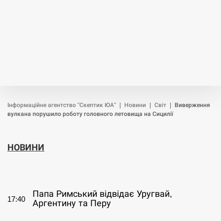
Інформаційне агентство "Скептик ЮА"
|
Новини
|
Світ
|
Виверження
вулкана порушило роботу головного летовища на Сицилії
НОВИНИ
СЕРПЕНЬ
Папа Римський відвідає Уругвай,
17:40
Аргентину та Перу