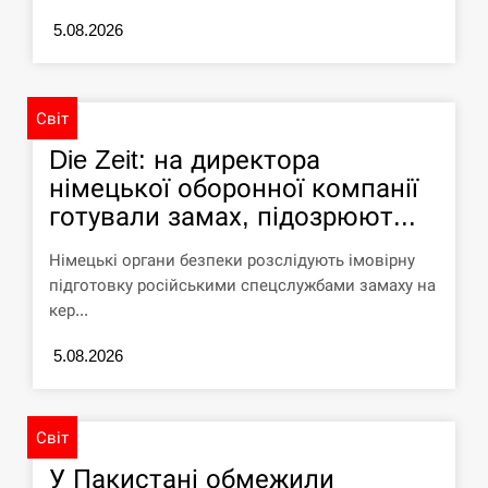
5.08.2026
“Они должны быть уничтожены”: в
13:23
МИДе ответили, как отреагируют на…
СЕРПЕНЬ
Світ
Die Zeit: на директора
Тайвань проводить найбільші військові
13:10
німецької оборонної компанії
навчання на тлі загрози вторгнення з…
готували замах, підозрюют...
СЕРПЕНЬ
Німецькі органи безпеки розслідують імовірну
підготовку російськими спецслужбами замаху на
США обсуждают лицензии на Patriot для
12:53
кер...
Украины, несмотря на сомнения…
5.08.2026
СЕРПЕНЬ
Латвія готова направити до 20
Світ
військових для розблокування
12:40
Ормузької протоки
У Пакистані обмежили