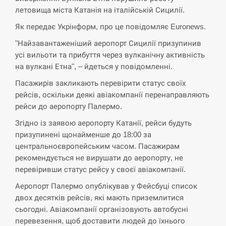
кризу –…
летовища міста Катанія на італійській Сицилії.
Як передає Укрінформ, про це повідомляє Euronews.
СЕРПЕНЬ
"Найзавантаженіший аеропорт Сицилії призупинив
усі вильоти та прибуття через вулканічну активність
РФ провела новий раунд таємних
15:00
зустрічей з Європою щодо війни…
на вулкані Етна", – йдеться у повідомленні.
Пасажирів закликають перевірити статус своїх
СЕРПЕНЬ
рейсів, оскільки деякі авіакомпанії перенаправляють
рейси до аеропорту Палермо.
Экс-послу в США Стефанишиной
Згідно із заявою аеропорту Катанії, рейси будуть
вручили новое подозрение и избирают
14:53
меру…
призупинені щонайменше до 18:00 за
центральноєвропейським часом. Пасажирам
рекомендується не вирушати до аеропорту, не
СЕРПЕНЬ
перевіривши статус рейсу у своєї авіакомпанії.
У Росії розгортається ракетний підрозділ
Аеропорт Палермо опублікував у Фейсбуці список
14:40
КНДР – Reuters
двох десятків рейсів, які мають приземлитися
сьогодні. Авіакомпанії організовують автобусні
СЕРПЕНЬ
перевезення, щоб доставити людей до їхнього