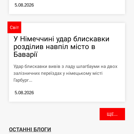
У зоопарку Токіо через спеку загинули
5.08.2026
11:40
три левиці
СЕРПЕНЬ
Світ
Россияне ударили “Бардеролями” по
У Німеччині удар блискавки
11:23
Харькову, есть пострадавшие
розділив навпіл місто в
Баварії
ЩЕ...
Удар блискавки вивів з ладу шлагбауми на двох
залізничних переїздах у німецькому місті
Гарбург...
5.08.2026
ЩЕ...
ОСТАННІ БЛОГИ