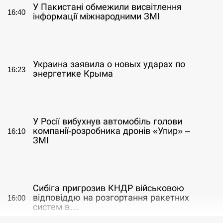
У Пакистані обмежили висвітлення
16:40
інформації міжнародними ЗМІ
СЕРПЕНЬ
Украина заявила о новых ударах по
16:23
энергетике Крыма
СЕРПЕНЬ
У Росії вибухнув автомобіль голови
компанії-розробника дронів «Упир» –
16:10
ЗМІ
СЕРПЕНЬ
Сибіга пригрозив КНДР військовою
відповіддю на розгортання ракетних
16:00
систем в…