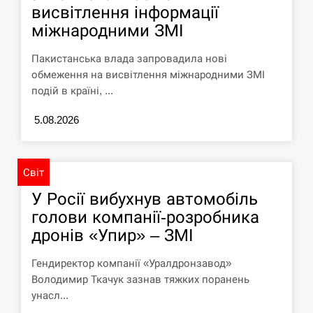
висвітлення інформації
СЕРПЕНЬ
міжнародними ЗМІ
Силы обороны поразили российскую
Пакистанська влада запровадила нові
переправу, склады и другие важные
12:23
обмеження на висвітлення міжнародними ЗМІ
объекты…
подій в країні, ...
СЕРПЕНЬ
5.08.2026
У США зафіксували рекордний спалах
циклоспорозу, захворіли понад 10
12:10
тисяч…
Світ
У Росії вибухнув автомобіль
СЕРПЕНЬ
голови компанії-розробника
дронів «Упир» – ЗМІ
Под огнем “Эпицентр”, ROZETKA и
11:53
“Новая почта”: что известно об…
Гендиректор компанії «Уралдронзавод»
Володимир Ткачук зазнав тяжких поранень
СЕРПЕНЬ
унасл...