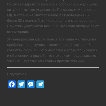
На фоне кадрового кризиса в российской медицине
ситуация только ухудшается. По данным Минздрава
РФ, в стране не хватает более 23 тысяч врачей и
более 63 тысяч работников среднего медперсонала.
При этом участников войны с 2023 года обслуживают
вне очереди.
Жители российских регионов все чаще жалуются на
проблемы с доступом к медицинской помощи. В
соцсетях люди пишут о нехватке мест в стационарах
и объяснениях врачей, что приоритет предоставляют
“своим” – участникам войны против Украины.
Поділитися:
Facebook
Twitter
Messenger
Telegram