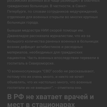
российских военных все чаще размещают в обычных
гражданских больницах. В частности, в Санкт-
Под огнем “Эпицентр”, ROZETKA и “Новая
11:53
Петербурге, по словам сотрудников медучреждений,
почта”: что известно об…
отделения для военных открыли во многих крупных
больницах города.
СЕРПЕНЬ
Бывшая медсестра НИИ скорой помощи им.
У зоопарку Токіо через спеку загинули три
Джанелидзе рассказала журналистам, что из-за
11:40
левиці
большого количества раненых военных в больницах
возник дефицит антибиотиков и расходных
СЕРПЕНЬ
материалов, необходимых для гражданских
пациентов. Часть военных впоследствии перевели в
Россияне ударили “Бардеролями” по Харькову,
госпиталь в Североморске.
11:23
есть пострадавшие
“О военнослужащих “СВО” особо не рассказывают,
потому что их очень много, и никто не хочет
ЩЕ...
объявлять, что их настолько много, что военные
госпитали их не вмещают”, – отметила она.
В РФ не хватает врачей и
мест в стационарах