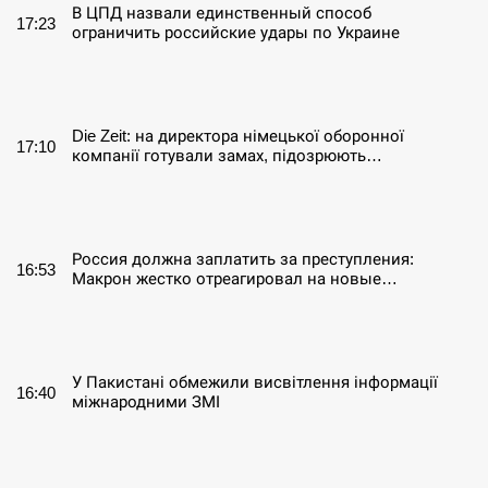
В ЦПД назвали единственный способ
17:23
ограничить российские удары по Украине
СЕРПЕНЬ
Die Zeit: на директора німецької оборонної
17:10
компанії готували замах, підозрюють…
СЕРПЕНЬ
Россия должна заплатить за преступления:
16:53
Макрон жестко отреагировал на новые…
СЕРПЕНЬ
У Пакистані обмежили висвітлення інформації
16:40
міжнародними ЗМІ
СЕРПЕНЬ