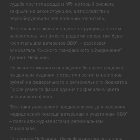
судьба постигла роддом №5, который сначала
В Москве пожаловались на “кратный рост” атак
закрыли на реконструкцию, а впоследствии
13:53
дронов Украины
переоборудовали под военный госпиталь.
“Его сначала закрыли на реконструкцию, а потом
СЕРПЕНЬ
выяснилось, что вместо роддома теперь там будет
госпиталь для ветеранов ВВО”, – рассказал
Біля українського літака в аеропорту Лейпцига
13:40
виявили дрон, ймовірно, з…
основатель “Омского гражданского объединения”
Даниил Чебыкин.
СЕРПЕНЬ
На реконструкцию и оснащение бывшего роддома,
по данным издания, потратили сотни миллионов
“Они должны быть уничтожены”: в МИДе
рублей из федерального и регионального бюджетов.
13:23
ответили, как отреагируют на…
После ремонта фасад здания покрасили в цвета
российского флага.
СЕРПЕНЬ
“Все-таки учреждение предназначено для оказания
медицинской помощи ветеранам и участникам СВО”,
Тайвань проводить найбільші військові
13:10
навчання на тлі загрози вторгнення з…
– пояснили журналистам в региональном
Минздраве.
СЕРПЕНЬ
По словам Чебыкина, Омск фактически пытаются