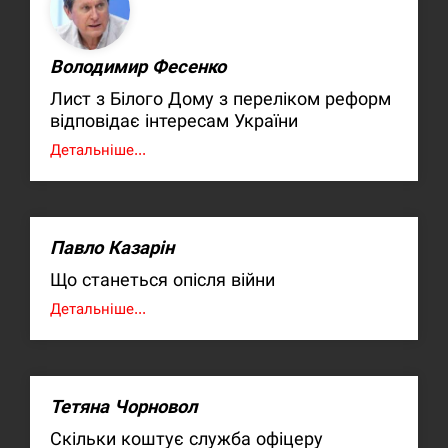
Володимир Фесенко
Лист з Білого Дому з переліком реформ
відповідає інтересам України
Детальніше...
Павло Казарін
Що станеться опісля війни
Детальніше...
Тетяна Чорновол
Скільки коштує служба офіцеру