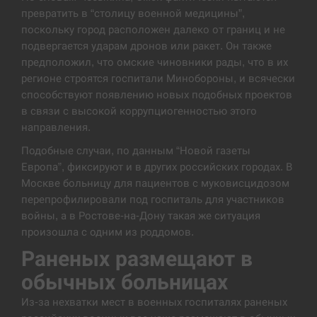
превратить в “столицу военной медицины”,
США обсуждают лицензии на Patriot для
12:53
поскольку город расположен далеко от границ и не
Украины, несмотря на сомнения…
подвергается ударам дронов или ракет. Он также
предположил, что омские чиновники рады, что в их
СЕРПЕНЬ
регионе строятся госпитали Минобороны, и всячески
способствуют появлению новых подобных проектов
Латвія готова направити до 20 військових для
12:40
в связи с высокой коррупциогенностью этого
розблокування Ормузької протоки
направления.
СЕРПЕНЬ
Подобные случаи, по данным “Новой газеты
Европа”, фиксируют и в других российских городах. В
Силы обороны поразили российскую
Москве больницу для пациентов с муковисцидозом
12:23
переправу, склады и другие важные объекты…
перепрофилировали под госпиталь для участников
войны, а в Ростове-на-Дону такая же ситуация
СЕРПЕНЬ
произошла с одним из роддомов.
Раненых размещают в
У США зафіксували рекордний спалах
12:10
циклоспорозу, захворіли понад 10 тисяч…
обычных больницах
Из-за нехватки мест в военных госпиталях раненых
СЕРПЕНЬ