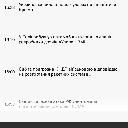
Украина заявила о новых ударах по энергетике
16:23
Крыма
СЕРПЕНЬ
У Росії вибухнув автомобіль голови компанії-
16:10
розробника дронів «Упир» – ЗМІ
СЕРПЕНЬ
Сибіга пригрозив КНДР військовою відповіддю
16:00
на розгортання ракетних систем в…
СЕРПЕНЬ
Баллистическая атака РФ уничтожила
15:53
логистический комплекс PUMA
СЕРПЕНЬ