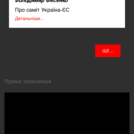
Володимир Фесенко
Про саміт Україна-ЄС
Детальніше...
ЩЕ...
Пряма трансляція