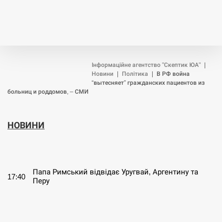
Інформаційне агентство "Скептик ЮА"
|
Новини
|
Політика
|
В РФ война
“вытесняет” гражданских пациентов из
больниц и роддомов, – СМИ
НОВИНИ
СЕРПЕНЬ
Папа Римський відвідає Уругвай, Аргентину та
17:40
Перу
СЕРПЕНЬ