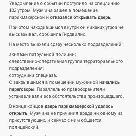
Уведомление о событии поступило на спецлинию
СЕРПЕНЬ
102 утром. Мужчина зашел в помещение
парикмахерской и
отказался открывать дверь.
В Москве пожаловались на “кратный рост” атак
13:53
При этом находившимся внутри он никаких угроз не
дронов Украины
высказывал, сообщила Гирдвилис.
СЕРПЕНЬ
На место выехали сразу несколько подразделений:
экипажи патрульной полиции;
Біля українського літака в аеропорту Лейпцига
13:40
следственно-оперативная группа территориального
виявили дрон, ймовірно, з…
подразделения;
сотрудники спецназа.
СЕРПЕНЬ
С закрывшимся в помещении мужчиной
начались
переговоры
. Параллельно правоохранители
“Они должны быть уничтожены”: в МИДе
13:23
устанавливали все обстоятельства произошедшего.
ответили, как отреагируют на…
В конце концов
дверь парикмахерской удалось
СЕРПЕНЬ
открыть
. Мужчина не причинил вреда ни одному из
присутствующих, и сейчас с ним общается
Тайвань проводить найбільші військові
полицейский.
13:10
навчання на тлі загрози вторгнення з…