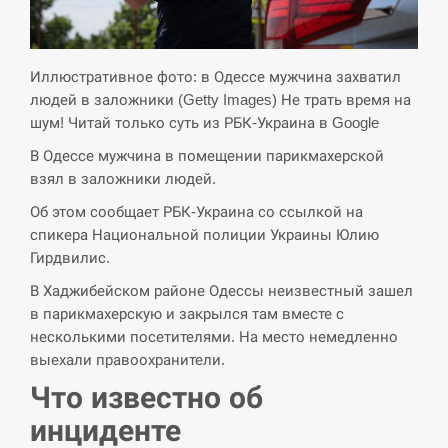
СЕРПЕНЬ
Экс-послу в США Стефанишиной вручили новое
Иллюстративное фото: в Одессе мужчина захватил
14:53
подозрение и избирают меру…
людей в заложники (Getty Images) Не трать время на
шум! Читай только суть из РБК-Украина в Google
СЕРПЕНЬ
В Одессе мужчина в помещении парикмахерской
взял в заложники людей.
У Росії розгортається ракетний підрозділ КНДР –
14:40
Reuters
Об этом сообщает РБК-Украина со ссылкой на
спикера Национальной полиции Украины Юлию
СЕРПЕНЬ
Гирдвилис.
В Хаджибейском районе Одессы неизвестный зашел
Поставки ракет для ПВО сократились втрое,
14:23
в парикмахерскую и закрылся там вместе с
хотя у партнеров они…
несколькими посетителями. На место немедленно
выехали правоохранители.
СЕРПЕНЬ
Что известно об
У Румунії затоплять чотири баржі для
14:10
инциденте
збільшення потоку води до…