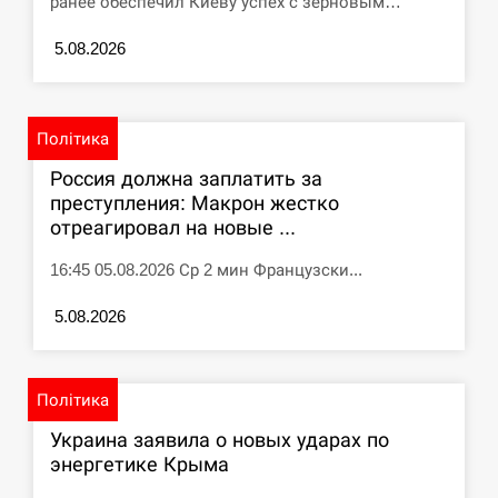
ранее обеспечил Киеву успех с зерновым…
СЕРПЕНЬ
5.08.2026
Под огнем “Эпицентр”, ROZETKA и “Новая
11:53
почта”: что известно об…
Політика
СЕРПЕНЬ
Россия должна заплатить за
преступления: Макрон жестко
У зоопарку Токіо через спеку загинули три
отреагировал на новые ...
11:40
левиці
16:45 05.08.2026 Ср 2 мин Французски...
СЕРПЕНЬ
5.08.2026
Россияне ударили “Бардеролями” по Харькову,
11:23
есть пострадавшие
Політика
ЩЕ...
Украина заявила о новых ударах по
энергетике Крыма