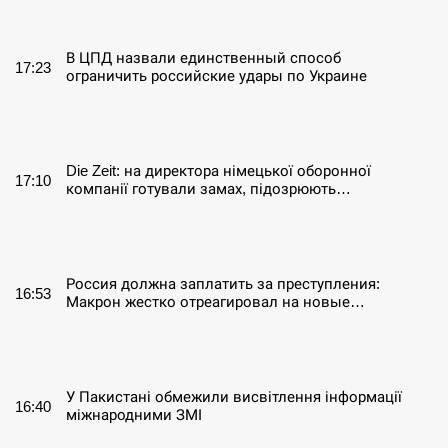
СЕРПЕНЬ
В ЦПД назвали единственный способ
17:23
ограничить российские удары по Украине
СЕРПЕНЬ
Die Zeit: на директора німецької оборонної
17:10
компанії готували замах, підозрюють…
СЕРПЕНЬ
Россия должна заплатить за преступления:
16:53
Макрон жестко отреагировал на новые…
СЕРПЕНЬ
У Пакистані обмежили висвітлення інформації
16:40
міжнародними ЗМІ