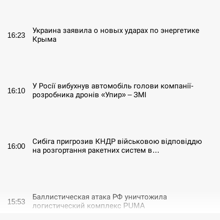
СЕРПЕНЬ
Украина заявила о новых ударах по энергетике
16:23
Крыма
СЕРПЕНЬ
У Росії вибухнув автомобіль голови компанії-
16:10
розробника дронів «Упир» – ЗМІ
СЕРПЕНЬ
Сибіга пригрозив КНДР військовою відповіддю
16:00
на розгортання ракетних систем в…
СЕРПЕНЬ
Баллистическая атака РФ уничтожила
15:53
логистический комплекс PUMA