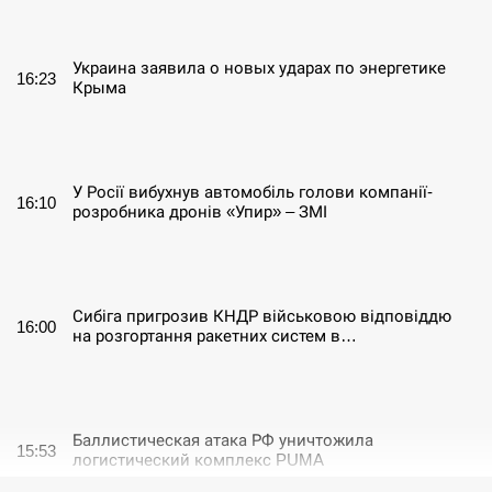
СЕРПЕНЬ
Украина заявила о новых ударах по энергетике
16:23
Крыма
СЕРПЕНЬ
У Росії вибухнув автомобіль голови компанії-
16:10
розробника дронів «Упир» – ЗМІ
СЕРПЕНЬ
Сибіга пригрозив КНДР військовою відповіддю
16:00
на розгортання ракетних систем в…
СЕРПЕНЬ
Баллистическая атака РФ уничтожила
15:53
логистический комплекс PUMA