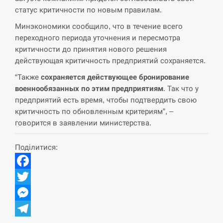
статус критичности по новым правилам.
СЕРПЕНЬ
Минэкономики сообщило, что в течение всего
переходного периода уточнения и пересмотра
США обсуждают лицензии на Patriot для
12:53
Украины, несмотря на сомнения…
критичности до принятия нового решения
действующая критичность предприятий сохраняется.
СЕРПЕНЬ
“Также
сохраняется действующее бронирование
военнообязанных по этим предприятиям
. Так что у
Латвія готова направити до 20 військових для
12:40
предприятий есть время, чтобы подтвердить свою
розблокування Ормузької протоки
критичность по обновленным критериям”, –
говорится в заявлении министерства.
СЕРПЕНЬ
Поділитися:
Силы обороны поразили российскую
12:23
переправу, склады и другие важные объекты…
Facebook
СЕРПЕНЬ
Twitter
У США зафіксували рекордний спалах
Messenger
12:10
циклоспорозу, захворіли понад 10 тисяч…