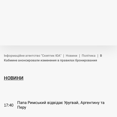
Інформаційне агентство "Скептик ЮА"
|
Новини
|
Політика
|
В
Кабмине анонсировали изменения в правилах бронирования
НОВИНИ
СЕРПЕНЬ
Папа Римський відвідає Уругвай, Аргентину та
17:40
Перу