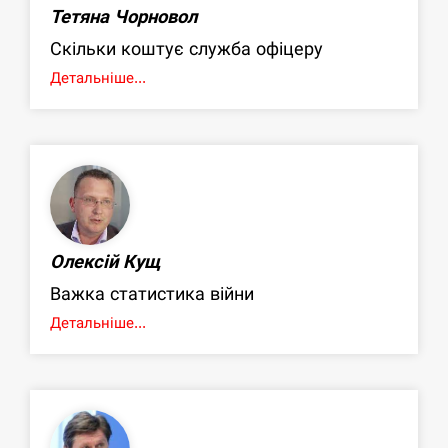
Тетяна Чорновол
Скільки коштує служба офіцеру
Детальніше...
Олексій Кущ
Важка статистика війни
Детальніше...