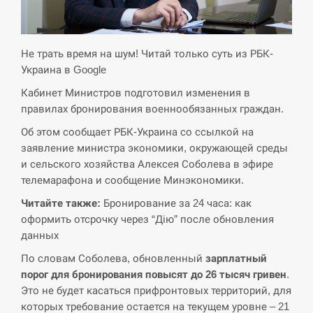
СЕРПЕНЬ
Экс-послу в США Стефанишиной вручили новое
Не трать время на шум! Читай только суть из РБК-
14:53
подозрение и избирают меру…
Украина в Google
Кабинет Министров подготовил изменения в
СЕРПЕНЬ
правилах бронирования военнообязанных граждан.
У Росії розгортається ракетний підрозділ КНДР –
Об этом сообщает РБК-Украина со ссылкой на
14:40
Reuters
заявление министра экономики, окружающей среды
и сельского хозяйства Алексея Соболева в эфире
СЕРПЕНЬ
телемарафона и сообщение Минэкономики.
Читайте также:
Бронирование за 24 часа: как
Поставки ракет для ПВО сократились втрое,
14:23
оформить отсрочку через “Дію” после обновления
хотя у партнеров они…
данных
СЕРПЕНЬ
По словам Соболева, обновленный
зарплатный
порог для бронирования повысят до 26 тысяч гривен
.
У Румунії затоплять чотири баржі для
Это не будет касаться прифронтовых территорий, для
14:10
збільшення потоку води до…
которых требование остается на текущем уровне – 21