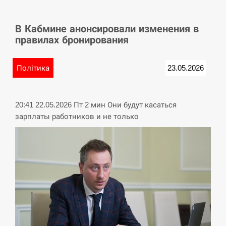
СЕРПЕНЬ
В Кабмине анонсировали изменения в
У Німеччині удар блискавки розділив навпіл
15:40
правилах бронирования
місто в Баварії
СЕРПЕНЬ
Політика
23.05.2026
Пытки военнообязанного на Закарпатье:
15:23
работнику ТЦК грозит тюрьма
20:41 22.05.2026 Пт 2 мин Они будут касаться
зарплаты работников и не только
СЕРПЕНЬ
Іспанія попросила партнерів не критикувати
15:10
Марокко через міграційну кризу –…
СЕРПЕНЬ
РФ провела новий раунд таємних зустрічей з
15:00
Європою щодо війни…