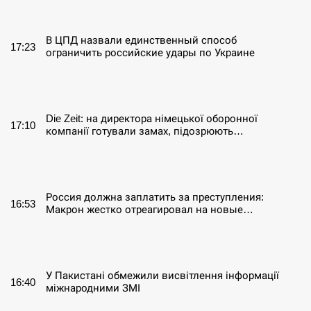
СЕРПЕНЬ
В ЦПД назвали единственный способ
17:23
ограничить российские удары по Украине
СЕРПЕНЬ
Die Zeit: на директора німецької оборонної
17:10
компанії готували замах, підозрюють…
СЕРПЕНЬ
Россия должна заплатить за преступления:
16:53
Макрон жестко отреагировал на новые…
СЕРПЕНЬ
У Пакистані обмежили висвітлення інформації
16:40
міжнародними ЗМІ