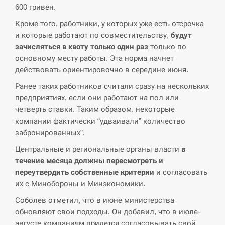
600 гривен.
СЕРПЕНЬ
Кроме того, работники, у которых уже есть отсрочка
и которые работают по совместительству,
будут
В Москве пожаловались на “кратный рост” атак
13:53
дронов Украины
зачисляться в квоту только один раз
только по
основному месту работы. Эта норма начнет
СЕРПЕНЬ
действовать ориентировочно в середине июня.
Ранее таких работников считали сразу на нескольких
Біля українського літака в аеропорту Лейпцига
предприятиях, если они работают на пол или
13:40
виявили дрон, ймовірно, з…
четверть ставки. Таким образом, некоторые
компании фактически “удваивали” количество
СЕРПЕНЬ
забронированных”.
Центральные и региональные органы власти
в
“Они должны быть уничтожены”: в МИДе
13:23
ответили, как отреагируют на…
течение месяца должны пересмотреть и
переутвердить собственные критерии
и согласовать
СЕРПЕНЬ
их с Минобороны и Минэкономики.
Соболев отметил, что в июне министерства
Тайвань проводить найбільші військові
обновляют свои подходы. Он добавил, что в июле-
13:10
навчання на тлі загрози вторгнення з…
августе компаниям придется согласовывать свой