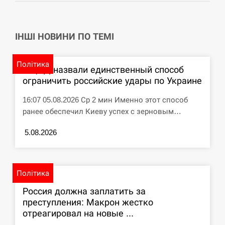
Telegram
СЕРПЕНЬ
ІНШІ НОВИНИ ПО ТЕМІ
Под огнем “Эпицентр”, ROZETKA и “Новая
11:53
почта”: что известно об…
Політика
В ЦПД назвали единственный способ
СЕРПЕНЬ
ограничить российские удары по Украине
У зоопарку Токіо через спеку загинули три
16:07 05.08.2026 Ср 2 мин Именно этот способ
11:40
левиці
ранее обеспечил Киеву успех с зерновым…
СЕРПЕНЬ
5.08.2026
Россияне ударили “Бардеролями” по Харькову,
11:23
есть пострадавшие
Політика
ЩЕ...
Россия должна заплатить за
преступления: Макрон жестко
отреагировал на новые ...