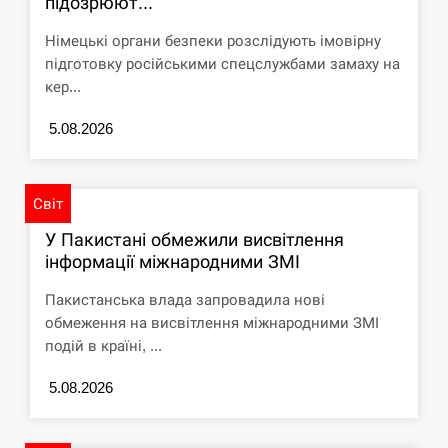
підозрюют...
СЕРПЕНЬ
Німецькі органи безпеки розслідують імовірну
підготовку російськими спецслужбами замаху на
Под огнем “Эпицентр”, ROZETKA и “Новая
кер...
11:53
почта”: что известно об…
5.08.2026
СЕРПЕНЬ
У зоопарку Токіо через спеку загинули три
Світ
11:40
левиці
У Пакистані обмежили висвітлення
СЕРПЕНЬ
інформації міжнародними ЗМІ
Пакистанська влада запровадила нові
Россияне ударили “Бардеролями” по Харькову,
11:23
обмеження на висвітлення міжнародними ЗМІ
есть пострадавшие
подій в країні, ...
ЩЕ...
5.08.2026