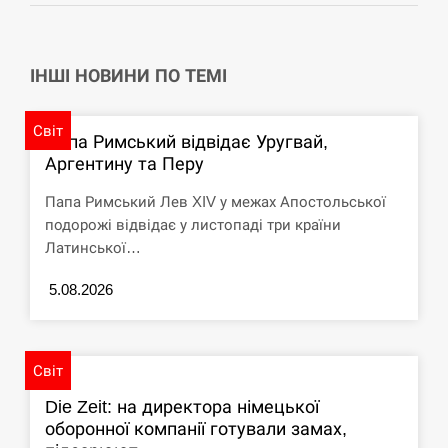
СЕРПЕНЬ
ІНШІ НОВИНИ ПО ТЕМІ
США обсуждают лицензии на Patriot для
12:53
Украины, несмотря на сомнения…
Світ
Папа Римський відвідає Уругвай,
СЕРПЕНЬ
Аргентину та Перу
Латвія готова направити до 20 військових для
12:40
Папа Римський Лев XIV у межах Апостольської
розблокування Ормузької протоки
подорожі відвідає у листопаді три країни
Латинської…
СЕРПЕНЬ
5.08.2026
Силы обороны поразили российскую
12:23
переправу, склады и другие важные объекты…
СЕРПЕНЬ
Світ
Die Zeit: на директора німецької
У США зафіксували рекордний спалах
12:10
оборонної компанії готували замах,
циклоспорозу, захворіли понад 10 тисяч…