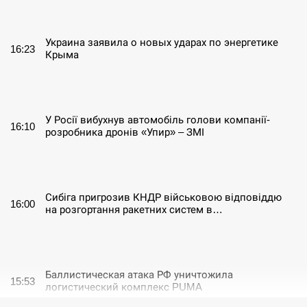
СЕРПЕНЬ
Украина заявила о новых ударах по энергетике
16:23
Крыма
СЕРПЕНЬ
У Росії вибухнув автомобіль голови компанії-
16:10
розробника дронів «Упир» – ЗМІ
СЕРПЕНЬ
Сибіга пригрозив КНДР військовою відповіддю
16:00
на розгортання ракетних систем в…
СЕРПЕНЬ
Баллистическая атака РФ уничтожила
15:53
логистический комплекс PUMA