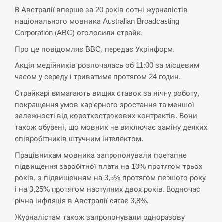
В Австралії вперше за 20 років сотні журналістів
СЕРПЕНЬ
національного мовника Australian Broadcasting
Corporation (ABC) оголосили страйк.
Экс-послу в США Стефанишиной вручили новое
14:53
подозрение и избирают меру…
Про це повідомляє BBC, передає Укрінформ.
Акція медійників розпочалась об 11:00 за місцевим
СЕРПЕНЬ
часом у середу і триватиме протягом 24 годин.
У Росії розгортається ракетний підрозділ КНДР –
Страйкарі вимагають вищих ставок за нічну роботу,
14:40
Reuters
покращення умов кар'єрного зростання та меншої
залежності від короткострокових контрактів. Вони
СЕРПЕНЬ
також обурені, що мовник не виключає заміну деяких
співробітників штучним інтелектом.
Поставки ракет для ПВО сократились втрое,
14:23
Працівникам мовника запропонували поетапне
хотя у партнеров они…
підвищення заробітної плати на 10% протягом трьох
років, з підвищенням на 3,5% протягом першого року
СЕРПЕНЬ
і на 3,25% протягом наступних двох років. Водночас
річна інфляція в Австралії сягає 3,8%.
У Румунії затоплять чотири баржі для
14:10
збільшення потоку води до…
Журналістам також запропонували одноразову