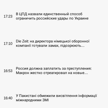
СЕРПЕНЬ
В ЦПД назвали единственный способ
17:23
ограничить российские удары по Украине
СЕРПЕНЬ
Die Zeit: на директора німецької оборонної
17:10
компанії готували замах, підозрюють…
СЕРПЕНЬ
Россия должна заплатить за преступления:
16:53
Макрон жестко отреагировал на новые…
СЕРПЕНЬ
У Пакистані обмежили висвітлення інформації
16:40
міжнародними ЗМІ