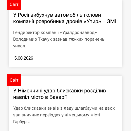
Світ
У Росії вибухнув автомобіль голови
компанії-розробника дронів «Упир» – ЗМІ
Гендиректор компанії «Уралдронзавод»
Володимир Ткачук зазнав тяжких поранень
унасл...
5.08.2026
Світ
У Німеччині удар блискавки розділив
навпіл місто в Баварії
Удар блискавки вивів з ладу шлагбауми на двох
залізничних переїздах у німецькому місті
Гарбург...