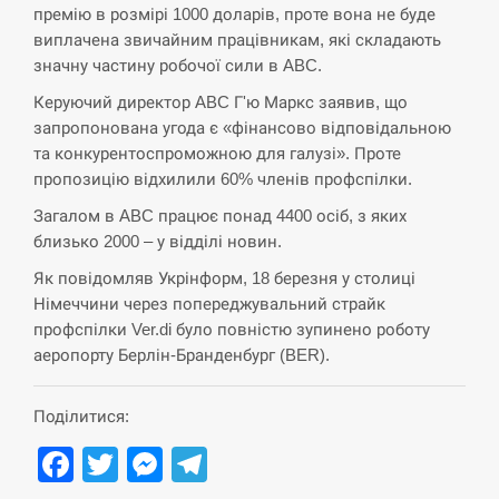
премію в розмірі 1000 доларів, проте вона не буде
СЕРПЕНЬ
виплачена звичайним працівникам, які складають
значну частину робочої сили в ABC.
В Москве пожаловались на “кратный рост” атак
13:53
Керуючий директор ABC Г'ю Маркс заявив, що
дронов Украины
запропонована угода є «фінансово відповідальною
та конкурентоспроможною для галузі». Проте
СЕРПЕНЬ
пропозицію відхилили 60% членів профспілки.
Біля українського літака в аеропорту Лейпцига
Загалом в ABC працює понад 4400 осіб, з яких
13:40
виявили дрон, ймовірно, з…
близько 2000 – у відділі новин.
Як повідомляв Укрінформ, 18 березня у столиці
СЕРПЕНЬ
Німеччини через попереджувальний страйк
профспілки Ver.di було повністю зупинено роботу
“Они должны быть уничтожены”: в МИДе
13:23
ответили, как отреагируют на…
аеропорту Берлін-Бранденбург (BER).
СЕРПЕНЬ
Поділитися:
Facebook
Twitter
Messenger
Telegram
Тайвань проводить найбільші військові
13:10
навчання на тлі загрози вторгнення з…