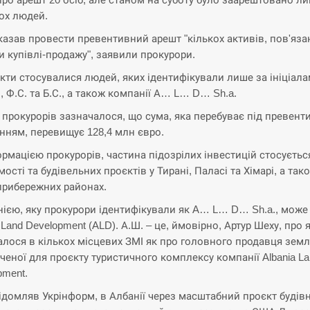
ох людей.
казав провести превентивний арешт "кількох активів, пов'яза
и купівлі-продажу", заявили прокурори.
кти стосувалися людей, яких ідентифікували лише за ініціала
, Ф.С. та Б.С., а також компанії А… L… D… Sh.a.
і прокурорів зазначалося, що сума, яка перебуває під превен
нням, перевищує 128,4 млн євро.
ормацією прокурорів, частина підозрілих інвестицій стосуєтьс
ості та будівельних проєктів у Тирані, Паласі та Хімарі, а так
прибережних районах.
ією, яку прокурори ідентифікували як A… L… D… Sh.a., може
 Land Development (ALD). А.Ш. – це, ймовірно, Артур Шеху, про 
алося в кількох місцевих ЗМІ як про головного продавця земл
ченої для проєкту туристичного комплексу компанії Albania La
pment.
ідомляв Укрінформ, в Албанії через масштабний проєкт будів