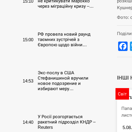
розкіш
не критикувати Марокко
15:10
через міграційну кризу –…
Кушнер
Фото: 
СЕРПЕНЬ
Поділи
РФ провела новий раунд
таємних зустрічей з
15:00
Європою щодо війни…
СЕРПЕНЬ
Экс-послу в США
ІНШІ
Стефанишиной вручили
14:53
новое подозрение и
избирают меру…
Світ
Пап
СЕРПЕНЬ
Папа
лист
У Росії розгортається
ракетний підрозділ КНДР –
14:40
Reuters
5.08