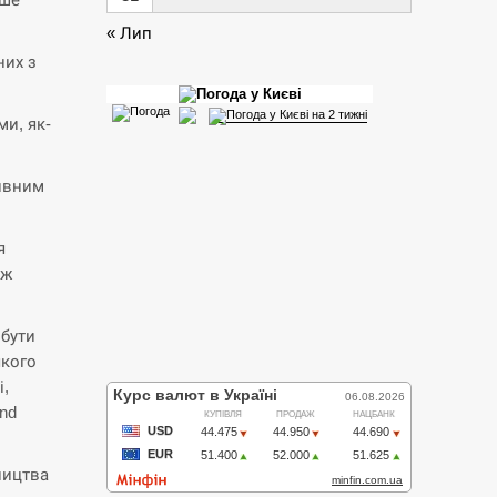
« Лип
них з
ми, як-
тивним
я
ож
 бути
якого
і,
nd
ництва