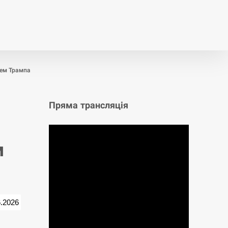
т
Публікації
Опитування
тем Трампа
Пряма трансляція
м
6.2026