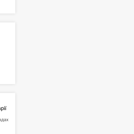
рії
здах