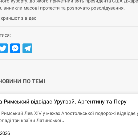
ного курорту, до якого причетний зять президента США Джар
, виникли масові протести та розпочато розслідування.
скриншот з відео
тися:
Facebook
Twitter
Messenger
Telegram
 НОВИНИ ПО ТЕМІ
а Римський відвідає Уругвай, Аргентину та Перу
 Римський Лев XIV у межах Апостольської подорожі відвідає 
опаді три країни Латинської…
.2026