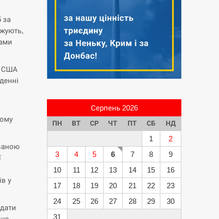
 за
джують,
чами
а США
денні
Серпень 2026
ному
ПН
ВТ
СР
ЧТ
ПТ
СБ
НД
1
2
ованою
3
4
5
6
7
8
9
ї
10
11
12
13
14
15
16
ів у
17
18
19
20
21
22
23
24
25
26
27
28
29
30
идати
31
ише