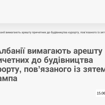
Економіка
Світ
Спор
анії вимагають арешту причетних до будівництва курорту, пов’язаного із зя
Албанії вимагають арешту
ичетних до будівництва
рорту, пов’язаного із зяте
ампа
15.0