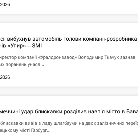
.2026
сії вибухнув автомобіль голови компанії-розробника
нів «Упир» – ЗМІ
иректор компанії «Уралдронзавод» Володимир Ткачук зазнав
их поранень унасл...
.2026
меччині удар блискавки розділив навпіл місто в Бава
 блискавки вивів з ладу шлагбауми на двох залізничних переї
ецькому місті Гарбург...