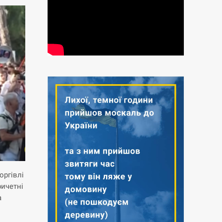
оргівлі
ричетні
а