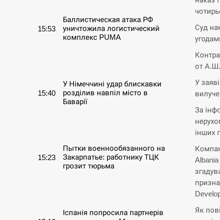
чотирь
Баллистическая атака РФ
Суд на
уничтожила логистический
15:53
комплекс PUMA
угодам
Контра
СЕРПЕНЬ
от А.Ш.
У заяв
У Німеччині удар блискавки
розділив навпіл місто в
15:40
вилуче
Баварії
За інф
нерухом
СЕРПЕНЬ
інших 
Пытки военнообязанного на
Компан
Закарпатье: работнику ТЦК
15:23
Albania
грозит тюрьма
згадув
призна
СЕРПЕНЬ
Develo
Як пов
Іспанія попросила партнерів