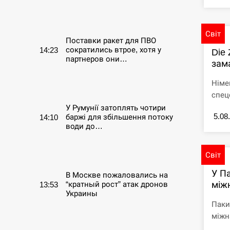
СЕРПЕНЬ
Світ
Поставки ракет для ПВО
сократились втрое, хотя у
14:23
Die 
партнеров они…
зама
СЕРПЕНЬ
Німе
спец
У Румунії затоплять чотири
5.08
баржі для збільшення потоку
14:10
води до…
СЕРПЕНЬ
Світ
У П
В Москве пожаловались на
між
“кратный рост” атак дронов
13:53
Украины
Паки
міжна
СЕРПЕНЬ