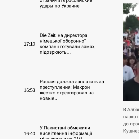
ограничить российские
удары по Украине
СЕРПЕНЬ
Die Zeit: на директора
німецької оборонної
17:10
компанії готували замах,
підозрюють…
СЕРПЕНЬ
Россия должна заплатить за
преступления: Макрон
16:53
жестко отреагировал на
новые…
В Алба
СЕРПЕНЬ
наркот
до про
У Пакистані обмежили
Кушнер
висвітлення інформації
16:40
міжнародними ЗМІ