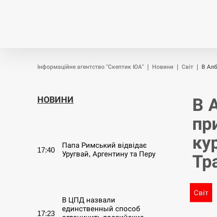
Новини
Війна
Політика
Інформаційне агентство "Скептик ЮА"
|
Новини
|
Світ
|
В Алб
НОВИНИ
В 
пр
СЕРПЕНЬ
ку
Папа Римський відвідає
17:40
Уругвай, Аргентину та Перу
Тр
СЕРПЕНЬ
Світ
В ЦПД назвали
единственный способ
17:23