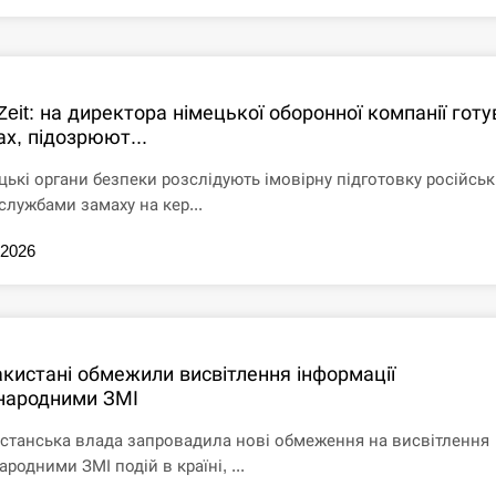
Zeit: на директора німецької оборонної компанії гот
х, підозрюют...
цькі органи безпеки розслідують імовірну підготовку російсь
службами замаху на кер...
.2026
акистані обмежили висвітлення інформації
народними ЗМІ
станська влада запровадила нові обмеження на висвітлення
родними ЗМІ подій в країні, ...