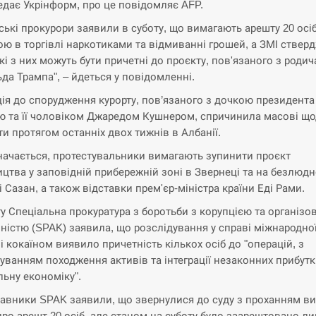
едає Укрінформ, про це повідомляє AFP.
ські прокурори заявили в суботу, що вимагають арешту 20 осіб
ою в торгівлі наркотиками та відмиванні грошей, а ЗМІ ствер
кі з них можуть бути причетні до проєкту, пов'язаного з роди
да Трампа", – йдеться у повідомленні.
ія до спорудження курорту, пов’язаного з дочкою президент
ю та її чоловіком Джаредом Кушнером, спричинила масові що
ти протягом останніх двох тижнів в Албанії.
начається, протестувальники вимагають зупинити проєкт
ицтва у заповідній прибережній зоні в Звернеці та на безлюд
і Сазан, а також відставки прем'єр-міністра країни Еді Рами.
ту Спеціальна прокуратура з боротьби з корупцією та організ
ністю (SPAK) заявила, що розслідування у справі міжнародно
лі кокаїном виявило причетність кількох осіб до "операцій, з
уванням походження активів та інтеграції незаконних прибутк
ьну економіку".
авники SPAK заявили, що звернулися до суду з проханням в
про арешт 20 осіб, але станом на суботу було заарештовано л