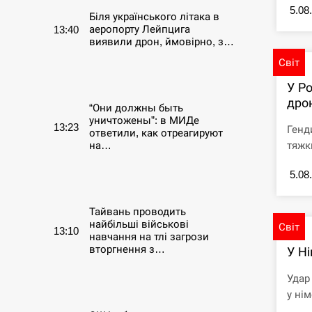
5.08
Біля українського літака в
аеропорту Лейпцига
13:40
виявили дрон, ймовірно, з…
Світ
СЕРПЕНЬ
У Ро
дро
“Они должны быть
уничтожены”: в МИДе
13:23
Генд
ответили, как отреагируют
тяжк
на…
5.08
СЕРПЕНЬ
Тайвань проводить
найбільші військові
Світ
13:10
навчання на тлі загрози
вторгнення з…
У Ні
Удар
СЕРПЕНЬ
у нім