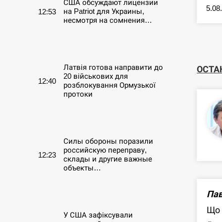
США обсуждают лицензии
5.08
на Patriot для Украины,
12:53
несмотря на сомнения…
СЕРПЕНЬ
Латвія готова направити до
ОСТА
20 військових для
12:40
розблокування Ормузької
протоки
СЕРПЕНЬ
Силы обороны поразили
российскую переправу,
12:23
склады и другие важные
объекты…
СЕРПЕНЬ
Пав
Що 
У США зафіксували