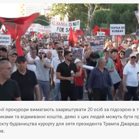
нії прокурори вимагають заарештувати 20 осіб за підозрою в т
иками та відмиванні коштів, деякі з цих людей можуть бути п
єкту будівництва курорту для зятя президента Трампа Джаред
а.