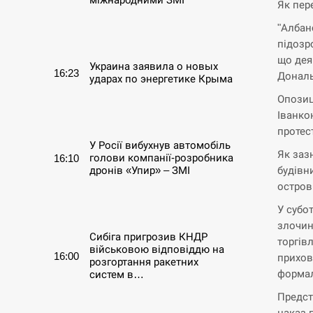
Як пер
"Албан
СЕРПЕНЬ
підозр
що дея
Украина заявила о новых
16:23
Дональ
ударах по энергетике Крыма
Опозиц
СЕРПЕНЬ
Іванко
протес
У Росії вибухнув автомобіль
Як заз
голови компанії-розробника
16:10
будівн
дронів «Упир» – ЗМІ
остров
СЕРПЕНЬ
У субо
злочин
Сибіга пригрозив КНДР
торгів
військовою відповіддю на
16:00
прихов
розгортання ракетних
формал
систем в…
Предст
СЕРПЕНЬ
наказ 