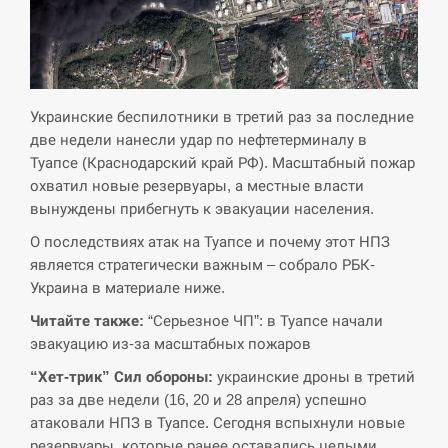
СЕРПЕНЬ
Экс-послу в США Стефанишиной вручили новое
14:53
подозрение и избирают меру…
Украинские беспилотники в третий раз за последние
две недели нанесли удар по нефтетерминалу в
СЕРПЕНЬ
Туапсе (Краснодарский край РФ). Масштабный пожар
охватил новые резервуары, а местные власти
У Росії розгортається ракетний підрозділ КНДР –
вынуждены прибегнуть к эвакуации населения.
14:40
Reuters
О последствиях атак на Туапсе и почему этот НПЗ
является стратегически важным – собрало РБК-
СЕРПЕНЬ
Украина в материале ниже.
Поставки ракет для ПВО сократились втрое,
Читайте также:
“Серьезное ЧП”: в Туапсе начали
14:23
хотя у партнеров они…
эвакуацию из-за масштабных пожаров
“Хет-трик” Сил обороны:
украинские дроны в третий
СЕРПЕНЬ
раз за две недели (16, 20 и 28 апреля) успешно
атаковали НПЗ в Туапсе. Сегодня вспыхнули новые
У Румунії затоплять чотири баржі для
14:10
збільшення потоку води до…
резервуары, которые ранее оставались целыми.