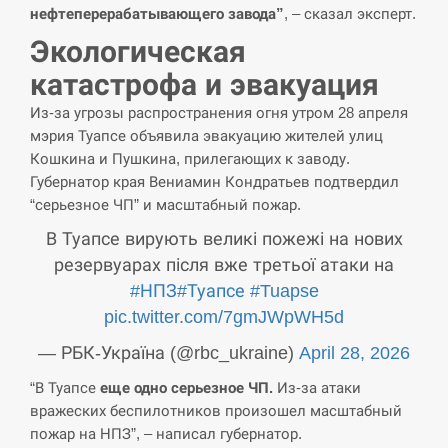
нефтеперерабатывающего завода”
, – сказал эксперт.
Экологическая
катастрофа и эвакуация
Из-за угрозы распространения огня утром 28 апреля
мэрия Туапсе объявила эвакуацию жителей улиц
Кошкина и Пушкина, прилегающих к заводу.
Губернатор края Вениамин Кондратьев подтвердил
“серьезное ЧП” и масштабный пожар.
В Туапсе вирують великі пожежі на нових
резервуарах після вже третьої атаки на
#НПЗ
#Туапсе
#Tuapse
pic.twitter.com/7gmJWpWH5d
— РБК-Україна (@rbc_ukraine)
April 28, 2026
“В Туапсе
еще одно серьезное ЧП.
Из-за атаки
вражеских беспилотников произошел масштабный
пожар на НПЗ”, – написал губернатор.