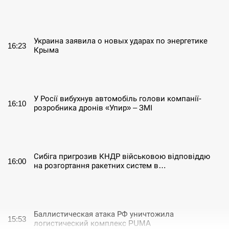
СЕРПЕНЬ
Украина заявила о новых ударах по энергетике
16:23
Крыма
СЕРПЕНЬ
У Росії вибухнув автомобіль голови компанії-
16:10
розробника дронів «Упир» – ЗМІ
СЕРПЕНЬ
Сибіга пригрозив КНДР військовою відповіддю
16:00
на розгортання ракетних систем в…
СЕРПЕНЬ
Баллистическая атака РФ уничтожила
15:53
логистический комплекс PUMA