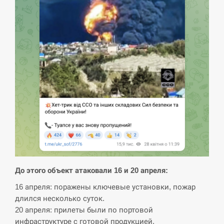
циклоспорозу, захворіли понад 10 тисяч…
СЕРПЕНЬ
Под огнем “Эпицентр”, ROZETKA и “Новая
11:53
почта”: что известно об…
СЕРПЕНЬ
У зоопарку Токіо через спеку загинули три
11:40
левиці
СЕРПЕНЬ
Россияне ударили “Бардеролями” по Харькову,
11:23
До этого объект атаковали 16 и 20 апреля:
есть пострадавшие
16 апреля: поражены ключевые установки, пожар
ЩЕ...
длился несколько суток.
20 апреля: прилеты были по портовой
инфраструктуре с готовой продукцией.