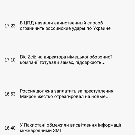
СЕРПЕНЬ
В ЦПД назвали единственный способ
17:23
ограничить российские удары по Украине
СЕРПЕНЬ
Die Zeit: на директора німецької оборонної
17:10
компанії готували замах, підозрюють…
СЕРПЕНЬ
Россия должна заплатить за преступления:
16:53
Макрон жестко отреагировал на новые…
СЕРПЕНЬ
У Пакистані обмежили висвітлення інформації
16:40
міжнародними ЗМІ