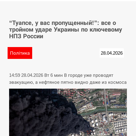
СЕРПЕНЬ
“Туапсе, у вас пропущенный!”: все о
У Німеччині удар блискавки розділив навпіл
15:40
тройном ударе Украины по ключевому
місто в Баварії
НПЗ России
СЕРПЕНЬ
Політика
28.04.2026
Пытки военнообязанного на Закарпатье:
15:23
работнику ТЦК грозит тюрьма
14:59 28.04.2026 Вт 6 мин В городе уже проводят
СЕРПЕНЬ
эвакуацию, а нефтяное пятно видно даже из космоса
Іспанія попросила партнерів не критикувати
15:10
Марокко через міграційну кризу –…
СЕРПЕНЬ
РФ провела новий раунд таємних зустрічей з
15:00
Європою щодо війни…