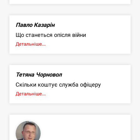
Павло Казарін
Що станеться опісля війни
Детальніше...
Тетяна Чорновол
Скільки коштує служба офіцеру
Детальніше...