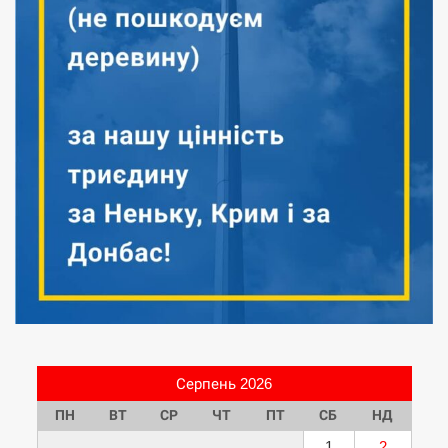
Серпень 2026
ПН
ВТ
СР
ЧТ
ПТ
СБ
НД
1
2