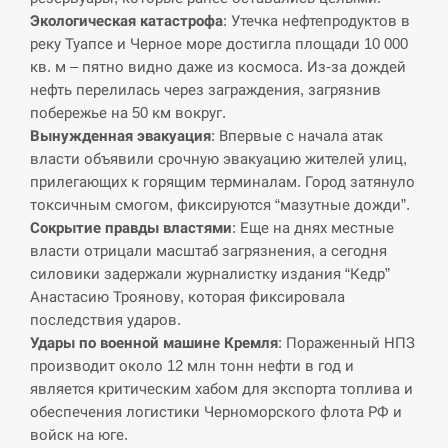
Экологическая катастрофа
: Утечка нефтепродуктов в
СЕРПЕНЬ
реку Туапсе и Черное море достигла площади 10 000
кв. м – пятно видно даже из космоса. Из-за дождей
нефть перелилась через заграждения, загрязнив
В Москве пожаловались на “кратный рост” атак
13:53
дронов Украины
побережье на 50 км вокруг.
Вынужденная эвакуация
: Впервые с начала атак
СЕРПЕНЬ
власти объявили срочную эвакуацию жителей улиц,
прилегающих к горящим терминалам. Город затянуло
токсичным смогом, фиксируются “мазутные дожди”.
Біля українського літака в аеропорту Лейпцига
13:40
виявили дрон, ймовірно, з…
Сокрытие правды властями
: Еще на днях местные
власти отрицали масштаб загрязнения, а сегодня
СЕРПЕНЬ
силовики задержали журналистку издания “Кедр”
Анастасию Троянову, которая фиксировала
“Они должны быть уничтожены”: в МИДе
последствия ударов.
13:23
ответили, как отреагируют на…
Удары по военной машине Кремля
: Пораженный НПЗ
производит около 12 млн тонн нефти в год и
СЕРПЕНЬ
является критическим хабом для экспорта топлива и
обеспечения логистики Черноморского флота РФ и
Тайвань проводить найбільші військові
войск на юге.
13:10