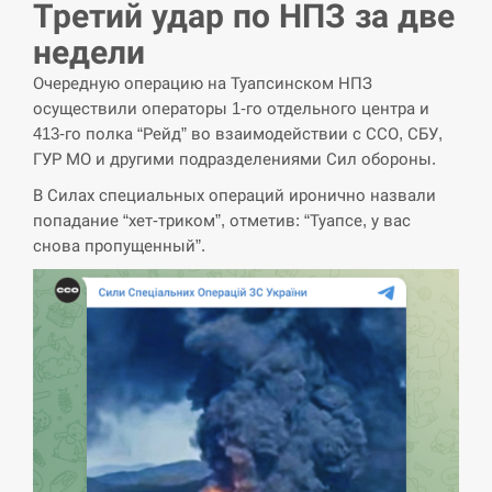
навчання на тлі загрози вторгнення з…
Третий удар по НПЗ за две
недели
СЕРПЕНЬ
Очередную операцию на Туапсинском НПЗ
США обсуждают лицензии на Patriot для
осуществили операторы 1-го отдельного центра и
12:53
Украины, несмотря на сомнения…
413-го полка “Рейд” во взаимодействии с ССО, СБУ,
ГУР МО и другими подразделениями Сил обороны.
СЕРПЕНЬ
В Силах специальных операций иронично назвали
попадание “хет-триком”, отметив: “Туапсе, у вас
Латвія готова направити до 20 військових для
12:40
снова пропущенный”.
розблокування Ормузької протоки
СЕРПЕНЬ
Силы обороны поразили российскую
12:23
переправу, склады и другие важные объекты…
СЕРПЕНЬ
У США зафіксували рекордний спалах
12:10