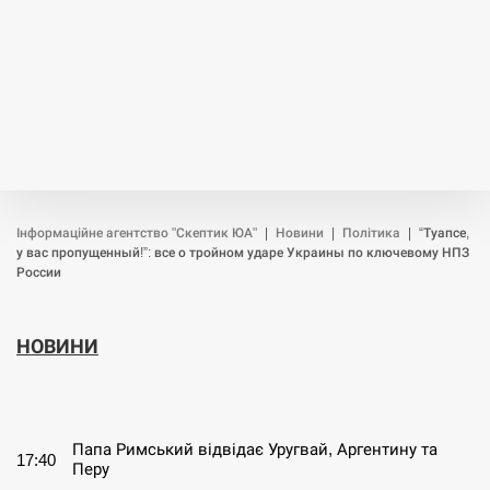
Інформаційне агентство "Скептик ЮА"
|
Новини
|
Політика
|
“Туапсе,
у вас пропущенный!”: все о тройном ударе Украины по ключевому НПЗ
России
НОВИНИ
СЕРПЕНЬ
Папа Римський відвідає Уругвай, Аргентину та
17:40
Перу