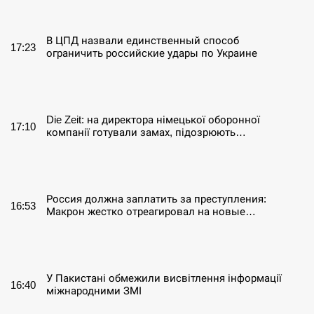
СЕРПЕНЬ
В ЦПД назвали единственный способ
17:23
ограничить российские удары по Украине
СЕРПЕНЬ
Die Zeit: на директора німецької оборонної
17:10
компанії готували замах, підозрюють…
СЕРПЕНЬ
Россия должна заплатить за преступления:
16:53
Макрон жестко отреагировал на новые…
СЕРПЕНЬ
У Пакистані обмежили висвітлення інформації
16:40
міжнародними ЗМІ