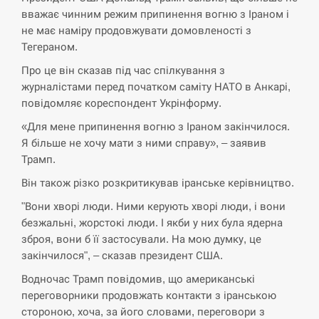
вважає чинним режим припинення вогню з Іраном і
СЕРПЕНЬ
не має наміру продовжувати домовленості з
Тегераном.
Экс-послу в США Стефанишиной вручили новое
14:53
подозрение и избирают меру…
Про це він сказав під час спілкування з
журналістами перед початком саміту НАТО в Анкарі,
СЕРПЕНЬ
повідомляє кореспондент Укрінформу.
«Для мене припинення вогню з Іраном закінчилося.
У Росії розгортається ракетний підрозділ КНДР –
14:40
Reuters
Я більше не хочу мати з ними справу», – заявив
Трамп.
СЕРПЕНЬ
Він також різко розкритикував іранське керівництво.
"Вони хворі люди. Ними керують хворі люди, і вони
Поставки ракет для ПВО сократились втрое,
14:23
безжальні, жорстокі люди. І якби у них була ядерна
хотя у партнеров они…
зброя, вони б її застосували. На мою думку, це
закінчилося", – сказав президент США.
СЕРПЕНЬ
Водночас Трамп повідомив, що американські
У Румунії затоплять чотири баржі для
переговорники продовжать контакти з іранською
14:10
збільшення потоку води до…
стороною, хоча, за його словами, переговори з