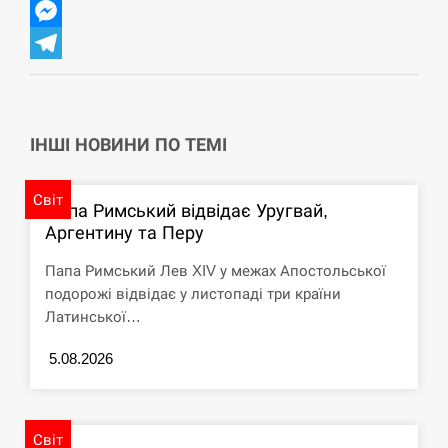
Twitter
СЕРПЕНЬ
Messenger
Telegram
США обсуждают лицензии на Patriot для
12:53
Украины, несмотря на сомнения…
СЕРПЕНЬ
ІНШІ НОВИНИ ПО ТЕМІ
Латвія готова направити до 20 військових для
Світ
12:40
розблокування Ормузької протоки
Папа Римський відвідає Уругвай,
Аргентину та Перу
СЕРПЕНЬ
Папа Римський Лев XIV у межах Апостольської
подорожі відвідає у листопаді три країни
Силы обороны поразили российскую
12:23
Латинської…
переправу, склады и другие важные объекты…
5.08.2026
СЕРПЕНЬ
У США зафіксували рекордний спалах
12:10
циклоспорозу, захворіли понад 10 тисяч…
Світ