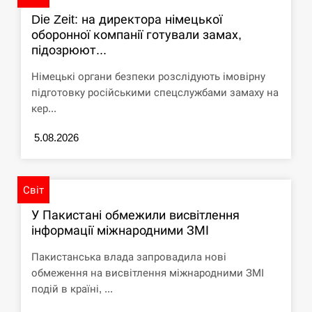
Die Zeit: на директора німецької
СЕРПЕНЬ
оборонної компанії готували замах,
підозрюют...
Под огнем “Эпицентр”, ROZETKA и “Новая
11:53
почта”: что известно об…
Німецькі органи безпеки розслідують імовірну
підготовку російськими спецслужбами замаху на
СЕРПЕНЬ
кер...
У зоопарку Токіо через спеку загинули три
5.08.2026
11:40
левиці
СЕРПЕНЬ
Світ
У Пакистані обмежили висвітлення
Россияне ударили “Бардеролями” по Харькову,
11:23
есть пострадавшие
інформації міжнародними ЗМІ
Пакистанська влада запровадила нові
ЩЕ...
обмеження на висвітлення міжнародними ЗМІ
подій в країні, ...