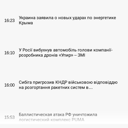
СЕРПЕНЬ
Украина заявила о новых ударах по энергетике
16:23
Крыма
СЕРПЕНЬ
У Росії вибухнув автомобіль голови компанії-
16:10
розробника дронів «Упир» – ЗМІ
СЕРПЕНЬ
Сибіга пригрозив КНДР військовою відповіддю
16:00
на розгортання ракетних систем в…
СЕРПЕНЬ
Баллистическая атака РФ уничтожила
15:53
логистический комплекс PUMA