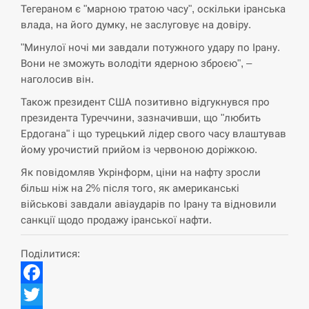
Тегераном є "марною тратою часу", оскільки іранська
СЕРПЕНЬ
влада, на його думку, не заслуговує на довіру.
"Минулої ночі ми завдали потужного удару по Ірану.
В Москве пожаловались на “кратный рост” атак
13:53
дронов Украины
Вони не зможуть володіти ядерною зброєю", –
наголосив він.
СЕРПЕНЬ
Також президент США позитивно відгукнувся про
президента Туреччини, зазначивши, що "любить
Біля українського літака в аеропорту Лейпцига
Ердогана" і що турецький лідер свого часу влаштував
13:40
виявили дрон, ймовірно, з…
йому урочистий прийом із червоною доріжкою.
Як повідомляв Укрінформ, ціни на нафту зросли
СЕРПЕНЬ
більш ніж на 2% після того, як американські
військові завдали авіаударів по Ірану та відновили
“Они должны быть уничтожены”: в МИДе
13:23
ответили, как отреагируют на…
санкції щодо продажу іранської нафти.
СЕРПЕНЬ
Поділитися:
Тайвань проводить найбільші військові
13:10
Facebook
навчання на тлі загрози вторгнення з…