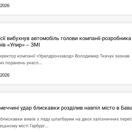
.2026
сії вибухнув автомобіль голови компанії-розробника
нів «Упир» – ЗМІ
иректор компанії «Уралдронзавод» Володимир Ткачук зазнав
их поранень унасл...
.2026
меччині удар блискавки розділив навпіл місто в Бава
 блискавки вивів з ладу шлагбауми на двох залізничних переї
ецькому місті Гарбург...