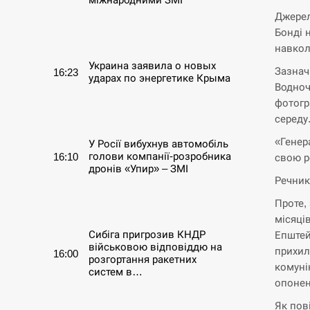
Джерел
СЕРПЕНЬ
Бонді 
навкол
Украина заявила о новых
Зазнач
16:23
ударах по энергетике Крыма
Водноч
фотогр
СЕРПЕНЬ
середу
«Генер
У Росії вибухнув автомобіль
голови компанії-розробника
16:10
свою р
дронів «Упир» – ЗМІ
Речник
СЕРПЕНЬ
Проте,
місяці
Сибіга пригрозив КНДР
Епштей
військовою відповіддю на
прихил
16:00
розгортання ракетних
комуні
систем в…
опонен
СЕРПЕНЬ
Як пов