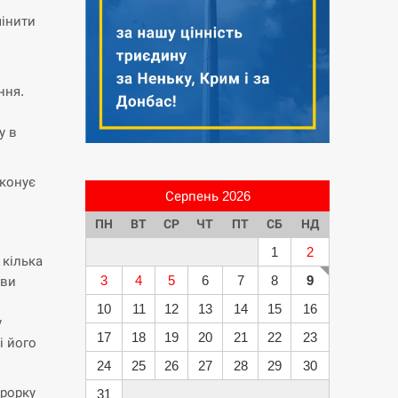
інити
ння.
у в
иконує
Серпень 2026
ПН
ВТ
СР
ЧТ
ПТ
СБ
НД
1
2
 кілька
3
4
5
6
7
8
9
ави
10
11
12
13
14
15
16
у
17
18
19
20
21
22
23
і його
24
25
26
27
28
29
30
урорку
31