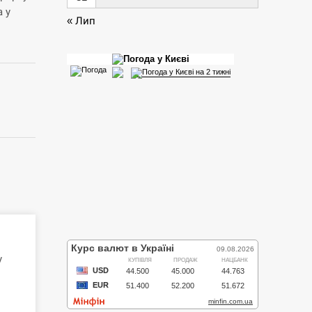
 у
« Лип
у