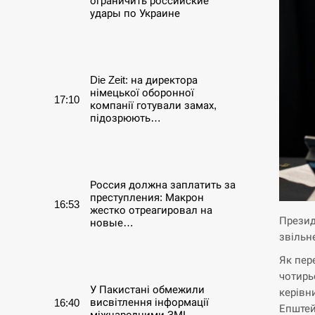
ограничить российские
удары по Украине
СЕРПЕНЬ
Die Zeit: на директора
німецької оборонної
17:10
компанії готували замах,
підозрюють…
СЕРПЕНЬ
Россия должна заплатить за
преступления: Макрон
16:53
жестко отреагировал на
Презид
новые…
звільн
СЕРПЕНЬ
Як пер
чотирь
У Пакистані обмежили
керівн
висвітлення інформації
16:40
Епштей
міжнародними ЗМІ