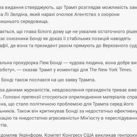
а видання стверджують, що Трамп розглядав можливість зам
на Лі Зелдіна, який наразі очолює Агентство з охорони
ишнього середовища.
ається, що глава Білого дому ще не ухвалив остаточного ріше
ас союзники Бонді як доказ її стабільних позицій наводять
афії, де вона та президент разом прямують до Верховного суд
.
альна прокурорка Пем Бонді — чудова людина, вона добре в
оботу», — сказав Трамп у коментарі для The New York Times.
 Бонді також послався на цю заяву Трампа.
 за даними журналістів, невдоволення президента триває вже
в. Головні претензії стосуються оприлюднення матеріалів спр
на, що стало політичною проблемою для Трампа серед його
ьників. Також він критикував Бонді за недостатньо ефективн
кацію та «недостатню агресивність» Мін’юсту в переслідуванн
тів.
ідомляв Укрінформ, Комітет Конгресу США викликав генпрок