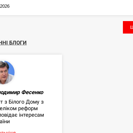
.2026
Щ
ННІ БЛОГИ
лодимир Фесенко
т з Білого Дому з
еліком реформ
повідає інтересам
аїни
льніше...