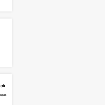
рії
здах