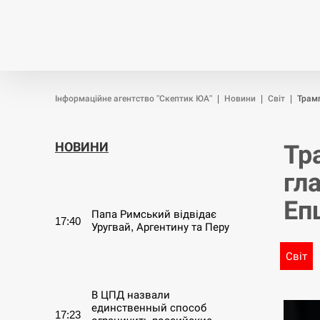
Новини
Війна
Політика
Інформаційне агентство "Скептик ЮА"
|
Новини
|
Світ
|
Трамп
НОВИНИ
Тр
гл
СЕРПЕНЬ
Еп
Папа Римський відвідає
17:40
Уругвай, Аргентину та Перу
Світ
СЕРПЕНЬ
В ЦПД назвали
единственный способ
17:23