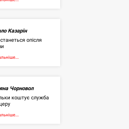
ло Казарін
станеться опісля
ни
льніше...
яна Чорновол
льки коштує служба
церу
льніше...