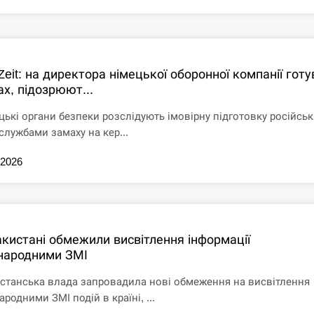
Zeit: на директора німецької оборонної компанії гот
х, підозрюют...
цькі органи безпеки розслідують імовірну підготовку російсь
службами замаху на кер...
.2026
акистані обмежили висвітлення інформації
народними ЗМІ
станська влада запровадила нові обмеження на висвітлення
родними ЗМІ подій в країні, ...