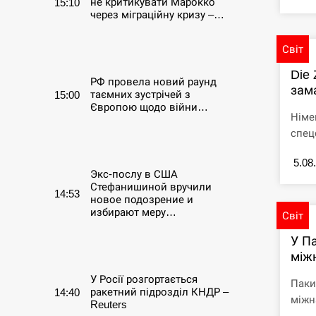
не критикувати Марокко
15:10
через міграційну кризу –…
СЕРПЕНЬ
Світ
Die 
РФ провела новий раунд
зама
таємних зустрічей з
15:00
Європою щодо війни…
Німе
спец
СЕРПЕНЬ
5.08
Экс-послу в США
Стефанишиной вручили
14:53
новое подозрение и
избирают меру…
Світ
У П
СЕРПЕНЬ
між
У Росії розгортається
Паки
ракетний підрозділ КНДР –
14:40
міжна
Reuters