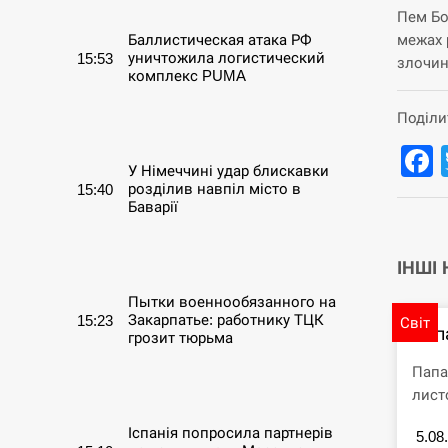
Пем Бо
межах 
Баллистическая атака РФ
уничтожила логистический
15:53
злочин
комплекс PUMA
Поділи
СЕРПЕНЬ
У Німеччині удар блискавки
розділив навпіл місто в
15:40
Баварії
СЕРПЕНЬ
ІНШІ
Пытки военнообязанного на
Закарпатье: работнику ТЦК
15:23
Світ
Пап
грозит тюрьма
Папа
СЕРПЕНЬ
лист
Іспанія попросила партнерів
5.08