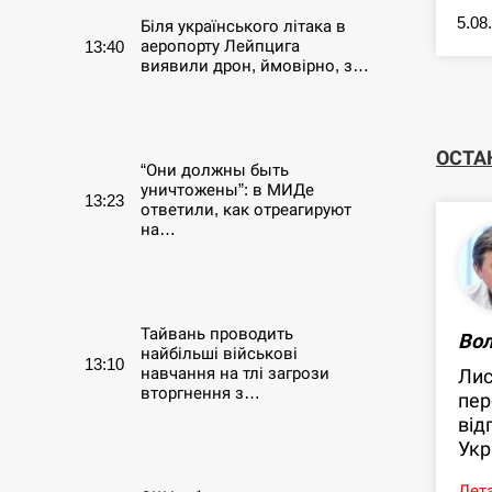
5.08
Біля українського літака в
аеропорту Лейпцига
13:40
виявили дрон, ймовірно, з…
СЕРПЕНЬ
ОСТА
“Они должны быть
уничтожены”: в МИДе
13:23
ответили, как отреагируют
на…
СЕРПЕНЬ
Тайвань проводить
Во
найбільші військові
13:10
навчання на тлі загрози
Лис
вторгнення з…
пер
від
СЕРПЕНЬ
Укр
Дета