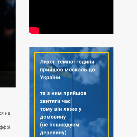
ся на
еффрі