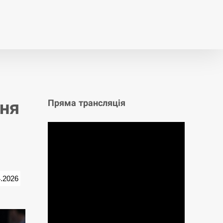
т
Публікації
Опитування
ння
Пряма трансляція
4.2026