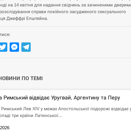
нді на 14 квітня для надання свідчень за зачиненими дверима
розслідування справи покійного засудженого сексуального
ця Джеффрі Епштейна.
тися:
Facebook
Twitter
Messenger
Telegram
 НОВИНИ ПО ТЕМІ
а Римський відвідає Уругвай, Аргентину та Перу
 Римський Лев XIV у межах Апостольської подорожі відвідає 
опаді три країни Латинської…
.2026