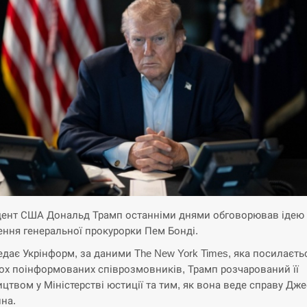
ент США Дональд Трамп останніми днями обговорював ідею
ення генеральної прокурорки Пем Бонді.
едає Укрінформ, за даними The New York Times, яка посилаєть
ох поінформованих співрозмовників, Трамп розчарований її
ицтвом у Міністерстві юстиції та тим, як вона веде справу Дж
на.