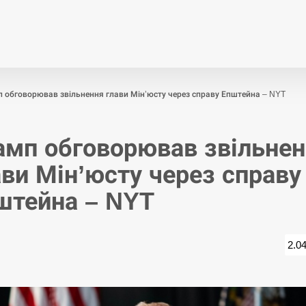
Економіка
Світ
Спор
 обговорював звільнення глави Мін’юсту через справу Епштейна – NYT
амп обговорював звільне
ави Мін’юсту через справу
штейна – NYT
2.0