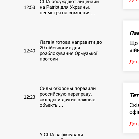
США обсуждают лицензии
на Patriot для Украины,
12:53
несмотря на сомнения…
СЕРПЕНЬ
Пав
Латвія готова направити до
Що 
20 військових для
вій
12:40
розблокування Ормузької
протоки
Дета
СЕРПЕНЬ
Силы обороны поразили
российскую переправу,
Тет
12:23
склады и другие важные
Скі
объекты…
офі
СЕРПЕНЬ
Дета
У США зафіксували