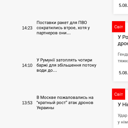
5.08
СЕРПЕНЬ
Поставки ракет для ПВО
Світ
сократились втрое, хотя у
14:23
партнеров они…
У Ро
дро
СЕРПЕНЬ
Генд
У Румунії затоплять чотири
тяжк
баржі для збільшення потоку
14:10
води до…
5.08
СЕРПЕНЬ
Світ
В Москве пожаловались на
“кратный рост” атак дронов
13:53
У Ні
Украины
Удар
СЕРПЕНЬ
у нім