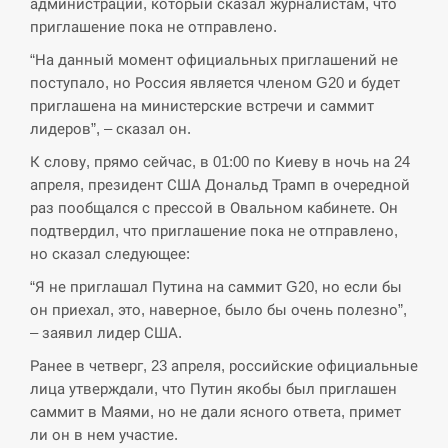
администрации, который сказал журналистам, что
СЕРПЕНЬ
приглашение пока не отправлено.
“На данный момент официальных приглашений не
В Москве пожаловались на “кратный рост” атак
поступало, но Россия является членом G20 и будет
13:53
дронов Украины
приглашена на министерские встречи и саммит
лидеров”, – сказал он.
СЕРПЕНЬ
К слову, прямо сейчас, в 01:00 по Киеву в ночь на 24
апреля, президент США Дональд Трамп в очередной
Біля українського літака в аеропорту Лейпцига
13:40
виявили дрон, ймовірно, з…
раз пообщался с прессой в Овальном кабинете. Он
подтвердил, что приглашение пока не отправлено,
СЕРПЕНЬ
но сказал следующее:
“Я не приглашал Путина на саммит G20, но если бы
“Они должны быть уничтожены”: в МИДе
13:23
он приехал, это, наверное, было бы очень полезно”,
ответили, как отреагируют на…
– заявил лидер США.
СЕРПЕНЬ
Ранее в четверг, 23 апреля, российские официальные
лица утверждали, что Путин якобы был приглашен
саммит в Маями, но не дали ясного ответа, примет
Тайвань проводить найбільші військові
13:10
навчання на тлі загрози вторгнення з…
ли он в нем участие.