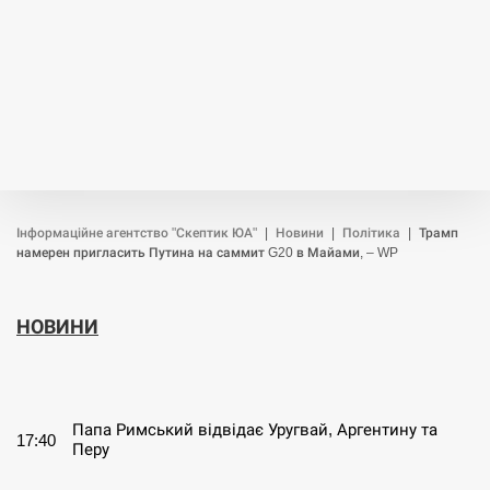
Інформаційне агентство "Скептик ЮА"
|
Новини
|
Політика
|
Трамп
намерен пригласить Путина на саммит G20 в Майами, – WP
НОВИНИ
СЕРПЕНЬ
Папа Римський відвідає Уругвай, Аргентину та
17:40
Перу