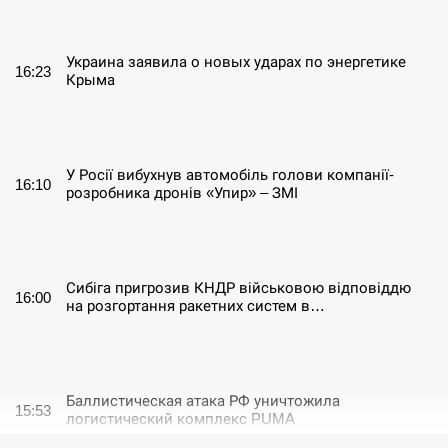
СЕРПЕНЬ
Украина заявила о новых ударах по энергетике
16:23
Крыма
СЕРПЕНЬ
У Росії вибухнув автомобіль голови компанії-
16:10
розробника дронів «Упир» – ЗМІ
СЕРПЕНЬ
Сибіга пригрозив КНДР військовою відповіддю
16:00
на розгортання ракетних систем в…
СЕРПЕНЬ
Баллистическая атака РФ уничтожила
15:53
логистический комплекс PUMA