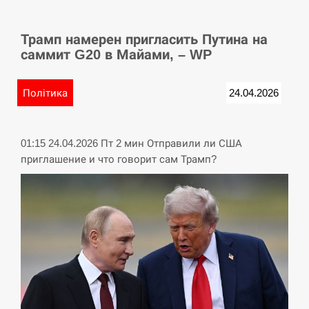
СЕРПЕНЬ
Трамп намерен пригласить Путина на
У Німеччині удар блискавки розділив навпіл
15:40
саммит G20 в Майами, – WP
місто в Баварії
СЕРПЕНЬ
Політика
24.04.2026
Пытки военнообязанного на Закарпатье:
15:23
работнику ТЦК грозит тюрьма
01:15 24.04.2026 Пт 2 мин Отправили ли США
приглашение и что говорит сам Трамп?
СЕРПЕНЬ
Іспанія попросила партнерів не критикувати
15:10
Марокко через міграційну кризу –…
СЕРПЕНЬ
РФ провела новий раунд таємних зустрічей з
15:00
Європою щодо війни…