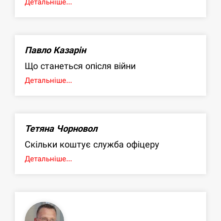
Детальніше...
Павло Казарін
Що станеться опісля війни
Детальніше...
Тетяна Чорновол
Скільки коштує служба офіцеру
Детальніше...