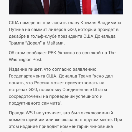
СЕРПЕНЬ
Экс-послу в США Стефанишиной вручили новое
США намерены пригласить главу Кремля Владимира
14:53
подозрение и избирают меру…
Путина на саммит лидеров G20, который пройдет в
декабре в гольф-клубе президента США Дональда
СЕРПЕНЬ
Трампа “Дорал” в Майами.
Об этом сообщает РБК-Украина со ссылкой на The
У Росії розгортається ракетний підрозділ КНДР –
14:40
Reuters
Washington Post.
Издание пишет, что согласно заявлению
СЕРПЕНЬ
Госдепартамента США, Дональд Трамп “ясно дал
понять, что Россия может присутствовать на
Поставки ракет для ПВО сократились втрое,
встречах G20, поскольку Соединенные Штаты
14:23
хотя у партнеров они…
сосредоточены на проведении успешного и
продуктивного саммита”.
СЕРПЕНЬ
Правда WSJ не уточняет, это был эксклюзивный
комментарий им или же сказано в другом месте. При
У Румунії затоплять чотири баржі для
14:10
збільшення потоку води до…
этом издание приводит комментарий чиновника