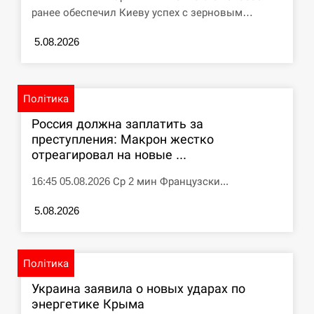
ранее обеспечил Киеву успех с зерновым…
СЕРПЕНЬ
5.08.2026
Под огнем “Эпицентр”, ROZETKA и “Новая
11:53
почта”: что известно об…
Політика
СЕРПЕНЬ
Россия должна заплатить за
У зоопарку Токіо через спеку загинули три
преступления: Макрон жестко
11:40
левиці
отреагировал на новые ...
16:45 05.08.2026 Ср 2 мин Французски...
СЕРПЕНЬ
5.08.2026
Россияне ударили “Бардеролями” по Харькову,
11:23
есть пострадавшие
ЩЕ...
Політика
Украина заявила о новых ударах по
энергетике Крыма