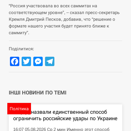
“Россия участвовала во всех саммитах на
СЕРПЕНЬ
соответствующем уровне”, – сказал пресс-секретарь
Кремля Дмитрий Песков, добавив, что “решение о
США обсуждают лицензии на Patriot для
12:53
формате нашего участия будет принято ближе к
Украины, несмотря на сомнения…
саммиту”.
СЕРПЕНЬ
Поділитися:
Латвія готова направити до 20 військових для
12:40
Facebook
Twitter
Messenger
Telegram
розблокування Ормузької протоки
СЕРПЕНЬ
Силы обороны поразили российскую
12:23
ІНШІ НОВИНИ ПО ТЕМІ
переправу, склады и другие важные объекты…
СЕРПЕНЬ
Політика
В ЦПД назвали единственный способ
ограничить российские удары по Украине
У США зафіксували рекордний спалах
12:10
циклоспорозу, захворіли понад 10 тисяч…
16:07 05.08.2026 Ср 2 мин Именно этот способ