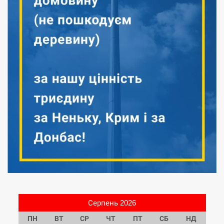
Серпень 2026
ПН
ВТ
СР
ЧТ
ПТ
СБ
НД