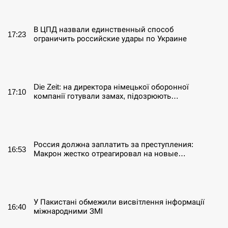
СЕРПЕНЬ
В ЦПД назвали единственный способ
17:23
ограничить российские удары по Украине
СЕРПЕНЬ
Die Zeit: на директора німецької оборонної
17:10
компанії готували замах, підозрюють…
СЕРПЕНЬ
Россия должна заплатить за преступления:
16:53
Макрон жестко отреагировал на новые…
СЕРПЕНЬ
У Пакистані обмежили висвітлення інформації
16:40
міжнародними ЗМІ