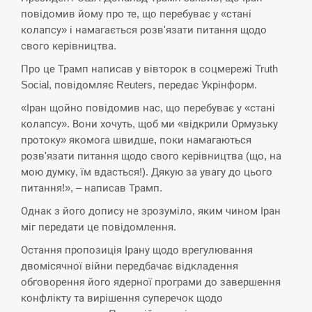
кризу –…
повідомив йому про те, що перебуває у «стані
колапсу» і намагається розв'язати питання щодо
СЕРПЕНЬ
свого керівництва.
Про це Трамп написав у вівторок в соцмережі Truth
РФ провела новий раунд таємних
Social, повідомляє Reuters, передає Укрінформ.
15:00
зустрічей з Європою щодо війни…
«Іран щойно повідомив нас, що перебуває у «стані
колапсу». Вони хочуть, щоб ми «відкрили Ормузьку
СЕРПЕНЬ
протоку» якомога швидше, поки намагаються
розв'язати питання щодо свого керівництва (що, на
Экс-послу в США Стефанишиной
вручили новое подозрение и избирают
мою думку, їм вдасться!). Дякую за увагу до цього
14:53
меру…
питання!», – написав Трамп.
Однак з його допису не зрозуміло, яким чином Іран
СЕРПЕНЬ
міг передати це повідомлення.
Остання пропозиція Ірану щодо врегулювання
У Росії розгортається ракетний підрозділ
14:40
КНДР – Reuters
двомісячної війни передбачає відкладення
обговорення його ядерної програми до завершення
конфлікту та вирішення суперечок щодо
СЕРПЕНЬ