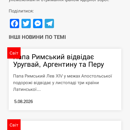
Поділитися:
“Они должны быть уничтожены”: в
13:23
МИДе ответили, как отреагируют на…
Facebook
Twitter
Messenger
Telegram
СЕРПЕНЬ
ІНШІ НОВИНИ ПО ТЕМІ
Тайвань проводить найбільші військові
13:10
навчання на тлі загрози вторгнення з…
Світ
Папа Римський відвідає
Уругвай, Аргентину та Перу
СЕРПЕНЬ
Папа Римський Лев XIV у межах Апостольської
США обсуждают лицензии на Patriot для
12:53
подорожі відвідає у листопаді три країни
Украины, несмотря на сомнения…
Латинської…
СЕРПЕНЬ
5.08.2026
Латвія готова направити до 20
військових для розблокування
12:40
Ормузької протоки
Світ