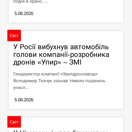
подій в країні, ...
У зоопарку Токіо через спеку загинули
11:40
три левиці
5.08.2026
СЕРПЕНЬ
Світ
Россияне ударили “Бардеролями” по
11:23
Харькову, есть пострадавшие
У Росії вибухнув автомобіль
голови компанії-розробника
ЩЕ...
дронів «Упир» – ЗМІ
Гендиректор компанії «Уралдронзавод»
Володимир Ткачук зазнав тяжких поранень
унасл...
5.08.2026
Світ