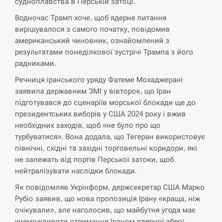
судноплавства в Перській затоці.
Поставки ракет для ПВО сократились
Водночас Трамп хоче, щоб ядерне питання
14:23
втрое, хотя у партнеров они…
вирішувалося з самого початку, повідомив
американський чиновник, ознайомлений з
СЕРПЕНЬ
результатами понеділкової зустрічі Трампа з його
радниками.
У Румунії затоплять чотири баржі для
14:10
Речниця іранського уряду Фатеме Мохаджерані
збільшення потоку води до…
заявила державним ЗМІ у вівторок, що Іран
підготувався до сценаріїв морської блокади ще до
СЕРПЕНЬ
президентських виборів у США 2024 року і вжив
необхідних заходів, щоб «не було про що
В Москве пожаловались на “кратный
13:53
турбуватися». Вона додала, що Тегеран використовує
рост” атак дронов Украины
північні, східні та західні торговельні коридори, які
не залежать від портів Перської затоки, щоб
СЕРПЕНЬ
нейтралізувати наслідки блокади.
Біля українського літака в аеропорту
Як повідомляв Укрінформ, держсекретар США Марко
13:40
Лейпцига виявили дрон, ймовірно, з…
Рубіо заявив, що нова пропозиція Ірану «краща, ніж
очікували», але наголосив, що майбутня угода має
СЕРПЕНЬ
унеможливити отримання Іраном ядерної зброї.