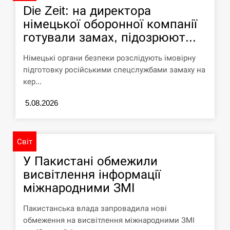
Die Zeit: на директора
СЕРПЕНЬ
німецької оборонної компанії
готували замах, підозрюют...
Силы обороны поразили российскую
переправу, склады и другие важные
12:23
объекты…
Німецькі органи безпеки розслідують імовірну
підготовку російськими спецслужбами замаху на
СЕРПЕНЬ
кер...
5.08.2026
У США зафіксували рекордний спалах
циклоспорозу, захворіли понад 10
12:10
тисяч…
Світ
СЕРПЕНЬ
У Пакистані обмежили
висвітлення інформації
Под огнем “Эпицентр”, ROZETKA и
11:53
“Новая почта”: что известно об…
міжнародними ЗМІ
Пакистанська влада запровадила нові
СЕРПЕНЬ
обмеження на висвітлення міжнародними ЗМІ