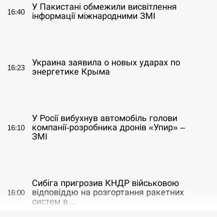
У Пакистані обмежили висвітлення
16:40
інформації міжнародними ЗМІ
СЕРПЕНЬ
Украина заявила о новых ударах по
16:23
энергетике Крыма
СЕРПЕНЬ
У Росії вибухнув автомобіль голови
компанії-розробника дронів «Упир» –
16:10
ЗМІ
СЕРПЕНЬ
Сибіга пригрозив КНДР військовою
відповіддю на розгортання ракетних
16:00
систем в…