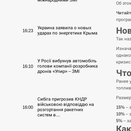
Об это
Читайт
СЕРПЕНЬ
програ
Украина заявила о новых
Нов
16:23
ударах по энергетике Крыма
Так на
СЕРПЕНЬ
Изнача
однако
У Росії вибухнув автомобіль
кризис
голови компанії-розробника
16:10
Что
дронів «Упир» – ЗМІ
Ранее 
СЕРПЕНЬ
топлив
Размер
Сибіга пригрозив КНДР
військовою відповіддю на
16:00
15%
– 
розгортання ракетних
10%
– 
систем в…
5%
– за
Как
СЕРПЕНЬ