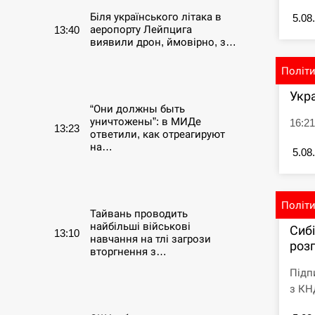
Біля українського літака в
5.08
аеропорту Лейпцига
13:40
виявили дрон, ймовірно, з…
Політ
СЕРПЕНЬ
Укр
“Они должны быть
уничтожены”: в МИДе
16:21
13:23
ответили, как отреагируют
на…
5.08
СЕРПЕНЬ
Політ
Тайвань проводить
найбільші військові
Сиб
13:10
навчання на тлі загрози
розг
вторгнення з…
Підп
СЕРПЕНЬ
з КНД