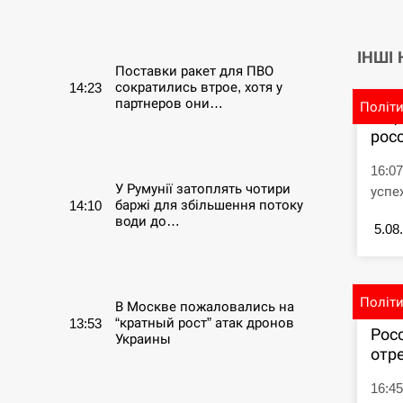
СЕРПЕНЬ
ІНШІ
Поставки ракет для ПВО
сократились втрое, хотя у
14:23
партнеров они…
Політ
В Ц
рос
СЕРПЕНЬ
16:0
У Румунії затоплять чотири
успе
баржі для збільшення потоку
14:10
води до…
5.08
СЕРПЕНЬ
Політ
В Москве пожаловались на
“кратный рост” атак дронов
13:53
Рос
Украины
отре
СЕРПЕНЬ
16:4