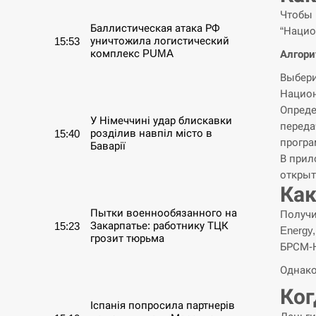
Чтобы 
Баллистическая атака РФ
“Нацио
уничтожила логистический
15:53
комплекс PUMA
Алгори
Выбери
СЕРПЕНЬ
Национ
Опреде
У Німеччині удар блискавки
переда
розділив навпіл місто в
15:40
прогр
Баварії
В прил
открыт
СЕРПЕНЬ
Как
Пытки военнообязанного на
Получи
Закарпатье: работнику ТЦК
15:23
Energy,
грозит тюрьма
БРСМ-
Однако
СЕРПЕНЬ
Ког
Іспанія попросила партнерів