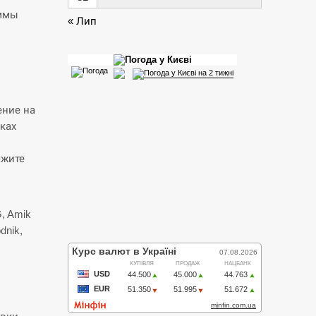
аммы
« Лип
ение на
ках
яжите
, Amik
dnik,