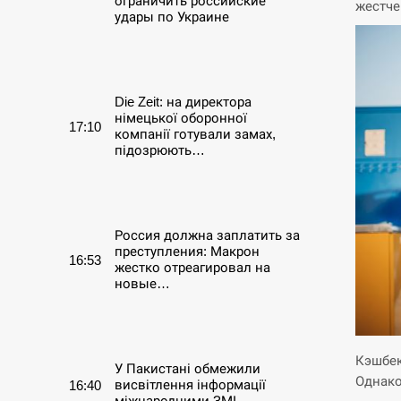
ограничить российские
жестче
удары по Украине
СЕРПЕНЬ
Die Zeit: на директора
німецької оборонної
17:10
компанії готували замах,
підозрюють…
СЕРПЕНЬ
Россия должна заплатить за
преступления: Макрон
16:53
жестко отреагировал на
новые…
СЕРПЕНЬ
Кэшбек
У Пакистані обмежили
Однако
висвітлення інформації
16:40
міжнародними ЗМІ