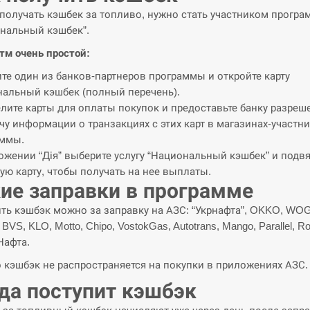
получать кэшбек за топливо, нужно стать участником прогр
нальный кэшбек”.
тм очень простой:
те один из банков-партнеров программы и откройте карту
альный кэшбек (полный перечень).
лите карты для оплаты покупок и предоставьте банку разреш
чу информации о транзакциях с этих карт в магазинах-участни
аммы.
ожении “Дія” выберите услугу “Национальный кэшбек” и подв
ую карту, чтобы получать на нее выплаты.
ие заправки в программе
ть кэшбэк можно за заправку на АЗС: “Укрнафта”, OKKO, WOG
 BVS, KLO, Motto, Chipo, VostokGas, Autotrans, Mango, Parallel, Ro
Нафта.
 кэшбэк не распространяется на покупки в приложениях АЗС.
да поступит кэшбэк