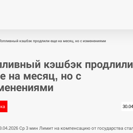
Економіка
Світ
Спор
Топливный кэшбэк продлили еще на месяц, но с изменениями
пливный кэшбэк продлили
е на месяц, но с
менениями
ика
30.0
29.04.2026 Ср 3 мин Лимит на компенсацию от государства ста