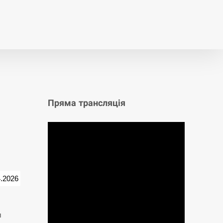
т
Публікації
Опитування
Пряма трансляція
4.2026
л