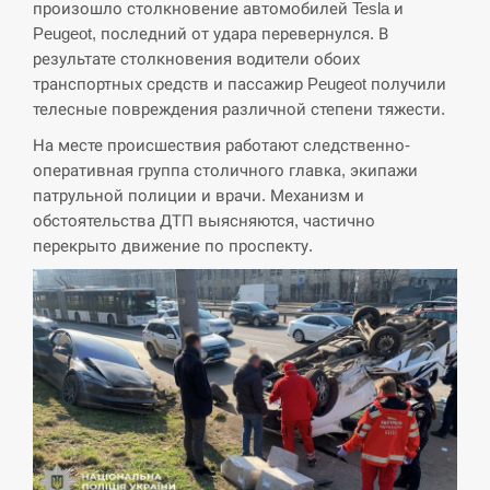
произошло столкновение автомобилей Tesla и
Peugeot, последний от удара перевернулся. В
СЕРПЕНЬ
результате столкновения водители обоих
транспортных средств и пассажир Peugeot получили
В Москве пожаловались на “кратный рост” атак
телесные повреждения различной степени тяжести.
13:53
дронов Украины
На месте происшествия работают следственно-
оперативная группа столичного главка, экипажи
СЕРПЕНЬ
патрульной полиции и врачи. Механизм и
обстоятельства ДТП выясняются, частично
Біля українського літака в аеропорту Лейпцига
13:40
виявили дрон, ймовірно, з…
перекрыто движение по проспекту.
СЕРПЕНЬ
“Они должны быть уничтожены”: в МИДе
13:23
ответили, как отреагируют на…
СЕРПЕНЬ
Тайвань проводить найбільші військові
13:10