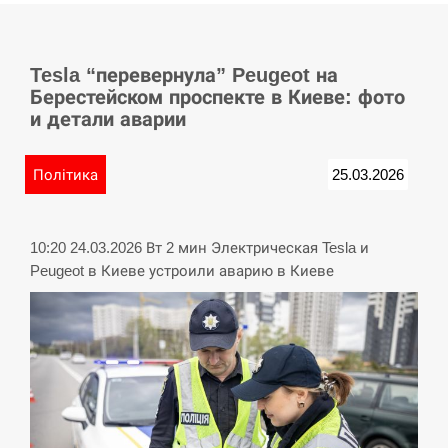
СЕРПЕНЬ
Tesla “перевернула” Peugeot на
У Німеччині удар блискавки розділив навпіл
15:40
Берестейском проспекте в Киеве: фото
місто в Баварії
и детали аварии
СЕРПЕНЬ
Політика
25.03.2026
Пытки военнообязанного на Закарпатье:
15:23
работнику ТЦК грозит тюрьма
10:20 24.03.2026 Вт 2 мин Электрическая Tesla и
СЕРПЕНЬ
Peugeot в Киеве устроили аварию в Киеве
Іспанія попросила партнерів не критикувати
15:10
Марокко через міграційну кризу –…
СЕРПЕНЬ
РФ провела новий раунд таємних зустрічей з
15:00
Європою щодо війни…