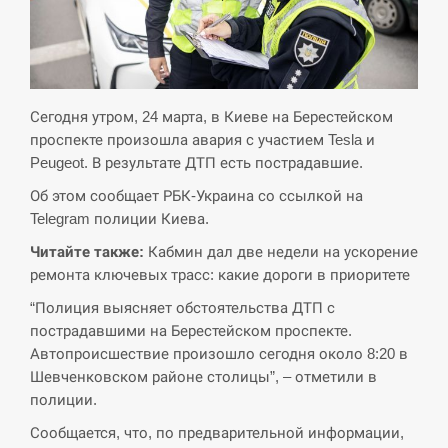
СЕРПЕНЬ
Экс-послу в США Стефанишиной вручили новое
14:53
подозрение и избирают меру…
Сегодня утром, 24 марта, в Киеве на Берестейском
проспекте произошла авария с участием Tesla и
СЕРПЕНЬ
Peugeot. В результате ДТП есть пострадавшие.
Об этом сообщает РБК-Украина со ссылкой на
У Росії розгортається ракетний підрозділ КНДР –
14:40
Telegram полиции Киева.
Reuters
Читайте также:
Кабмин дал две недели на ускорение
СЕРПЕНЬ
ремонта ключевых трасс: какие дороги в приоритете
“Полиция выясняет обстоятельства ДТП с
Поставки ракет для ПВО сократились втрое,
14:23
пострадавшими на Берестейском проспекте.
хотя у партнеров они…
Автопроисшествие произошло сегодня около 8:20 в
Шевченковском районе столицы”, – отметили в
СЕРПЕНЬ
полиции.
У Румунії затоплять чотири баржі для
Сообщается, что, по предварительной информации,
14:10
збільшення потоку води до…