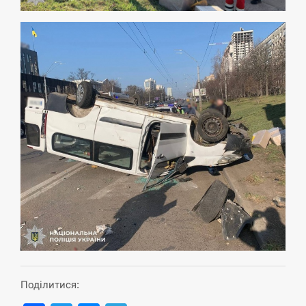
навчання на тлі загрози вторгнення з…
СЕРПЕНЬ
США обсуждают лицензии на Patriot для
12:53
Украины, несмотря на сомнения…
СЕРПЕНЬ
Латвія готова направити до 20 військових для
12:40
розблокування Ормузької протоки
СЕРПЕНЬ
Силы обороны поразили российскую
12:23
переправу, склады и другие важные объекты…
СЕРПЕНЬ
Поділитися:
У США зафіксували рекордний спалах
12:10