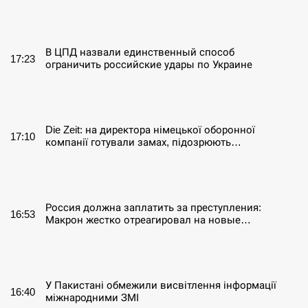
СЕРПЕНЬ
В ЦПД назвали единственный способ
17:23
ограничить российские удары по Украине
СЕРПЕНЬ
Die Zeit: на директора німецької оборонної
17:10
компанії готували замах, підозрюють…
СЕРПЕНЬ
Россия должна заплатить за преступления:
16:53
Макрон жестко отреагировал на новые…
СЕРПЕНЬ
У Пакистані обмежили висвітлення інформації
16:40
міжнародними ЗМІ