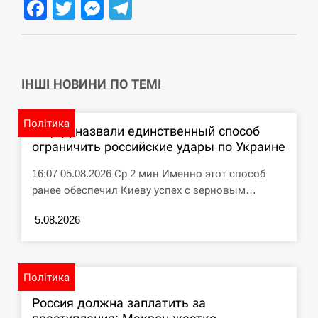
Facebook
Twitter
Messenger
Telegram
циклоспорозу, захворіли понад 10 тисяч…
СЕРПЕНЬ
Под огнем “Эпицентр”, ROZETKA и “Новая
11:53
ІНШІ НОВИНИ ПО ТЕМІ
почта”: что известно об…
СЕРПЕНЬ
Політика
В ЦПД назвали единственный способ
ограничить российские удары по Украине
У зоопарку Токіо через спеку загинули три
11:40
левиці
16:07 05.08.2026 Ср 2 мин Именно этот способ
ранее обеспечил Киеву успех с зерновым…
СЕРПЕНЬ
5.08.2026
Россияне ударили “Бардеролями” по Харькову,
11:23
есть пострадавшие
ЩЕ...
Політика
Россия должна заплатить за