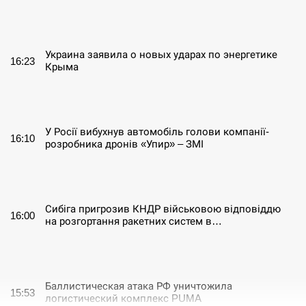
СЕРПЕНЬ
Украина заявила о новых ударах по энергетике
16:23
Крыма
СЕРПЕНЬ
У Росії вибухнув автомобіль голови компанії-
16:10
розробника дронів «Упир» – ЗМІ
СЕРПЕНЬ
Сибіга пригрозив КНДР військовою відповіддю
16:00
на розгортання ракетних систем в…
СЕРПЕНЬ
Баллистическая атака РФ уничтожила
15:53
логистический комплекс PUMA