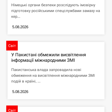
Німецькі органи безпеки розслідують імовірну
СЕРПЕНЬ
підготовку російськими спецслужбами замаху на
кер...
Под огнем “Эпицентр”, ROZETKA и “Новая
11:53
почта”: что известно об…
5.08.2026
СЕРПЕНЬ
Світ
У зоопарку Токіо через спеку загинули три
11:40
левиці
У Пакистані обмежили висвітлення
інформації міжнародними ЗМІ
СЕРПЕНЬ
Пакистанська влада запровадила нові
обмеження на висвітлення міжнародними ЗМІ
Россияне ударили “Бардеролями” по Харькову,
11:23
подій в країні, ...
есть пострадавшие
5.08.2026
ЩЕ...
Світ