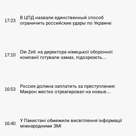
СЕРПЕНЬ
В ЦПД назвали единственный способ
17:23
ограничить российские удары по Украине
СЕРПЕНЬ
Die Zeit: на директора німецької оборонної
17:10
компанії готували замах, підозрюють…
СЕРПЕНЬ
Россия должна заплатить за преступления:
16:53
Макрон жестко отреагировал на новые…
СЕРПЕНЬ
У Пакистані обмежили висвітлення інформації
16:40
міжнародними ЗМІ