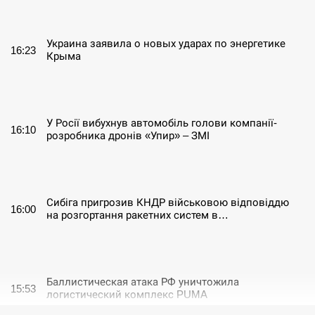
СЕРПЕНЬ
Украина заявила о новых ударах по энергетике
16:23
Крыма
СЕРПЕНЬ
У Росії вибухнув автомобіль голови компанії-
16:10
розробника дронів «Упир» – ЗМІ
СЕРПЕНЬ
Сибіга пригрозив КНДР військовою відповіддю
16:00
на розгортання ракетних систем в…
СЕРПЕНЬ
Баллистическая атака РФ уничтожила
15:53
логистический комплекс PUMA