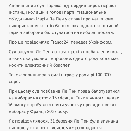
Апеляційний суд Парижа підтвердив вирок першої
СЕРПЕНЬ
інстанції колишній голові партії «Національне
об'єднання» Марін Ле Пен у справі про нецільове
Экс-послу в США Стефанишиной вручили новое
14:53
подозрение и избирают меру…
використання коштів Євросоюзу, однак скоротив їй
термін заборони балотуватися на виборні посади.
СЕРПЕНЬ
Про це повідомляє France24, передає Укрінформ.
Суд засудив Ле Пен до трьох років позбавлення волі,
У Росії розгортається ракетний підрозділ КНДР –
14:40
з яких два умовно і впродовж одного року вона має
Reuters
носити електронний браслет.
СЕРПЕНЬ
Також залишився в силі штраф у розмірі 100 000
євро.
Поставки ракет для ПВО сократились втрое,
14:23
При цьому суд позбавив Ле Пен права балотуватися
хотя у партнеров они…
на виборах на строк 15 місяців. Таким чином, це дає
їй змогу спробувати взяти участь у президентських
СЕРПЕНЬ
виборах у Франції 2027 року.
У Румунії затоплять чотири баржі для
Як повідомлялося, 31 березня Ле Пен була визнана
14:10
збільшення потоку води до…
винною у створенні «системи» розкрадання