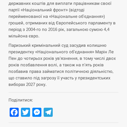
державних коштів для виплати працівникам своєї
СЕРПЕНЬ
партії «Національний фронт» (відтоді
перейменованої на «Національне об'єднання»)
В Москве пожаловались на “кратный рост” атак
грошей, отриманих від Європейського парламенту в
13:53
дронов Украины
період з 2004-го по 2016 рік, загальною сумою 4,4
мільйона євро.
СЕРПЕНЬ
Паризький кримінальний суд засудив колишню
президентку «Національного об'єднання» Марін Ле
Біля українського літака в аеропорту Лейпцига
13:40
виявили дрон, ймовірно, з…
Пен до чотирьох років ув'язнення, в тому числі двох
років позбавлення волі, а також на п'ять років
СЕРПЕНЬ
позбавив права займатися політичною діяльністю,
що ставило під загрозу її участь у президентських
виборах 2027 року.
“Они должны быть уничтожены”: в МИДе
13:23
ответили, как отреагируют на…
Поділитися:
СЕРПЕНЬ
Facebook
Twitter
Messenger
Telegram
Тайвань проводить найбільші військові
13:10
навчання на тлі загрози вторгнення з…