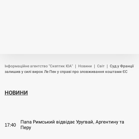
Інформаційне агентство "Скептик ЮА"
|
Новини
|
Світ
|
Суд у Франції
залишив у силі вирок Ле Пен у справі про зловживання коштами ЄС
НОВИНИ
СЕРПЕНЬ
Папа Римський відвідає Уругвай, Аргентину та
17:40
Перу