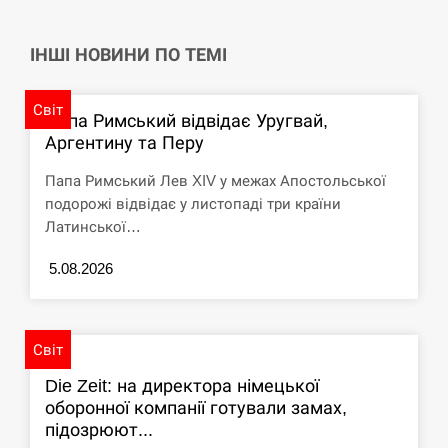
СЕРПЕНЬ
ІНШІ НОВИНИ ПО ТЕМІ
США обсуждают лицензии на Patriot для
12:53
Украины, несмотря на сомнения…
Світ
Папа Римський відвідає Уругвай,
Аргентину та Перу
СЕРПЕНЬ
Папа Римський Лев XIV у межах Апостольської
Латвія готова направити до 20 військових для
12:40
подорожі відвідає у листопаді три країни
розблокування Ормузької протоки
Латинської…
СЕРПЕНЬ
5.08.2026
Силы обороны поразили российскую
12:23
переправу, склады и другие важные объекты…
Світ
СЕРПЕНЬ
Die Zeit: на директора німецької
оборонної компанії готували замах,
У США зафіксували рекордний спалах
12:10
підозрюют...
циклоспорозу, захворіли понад 10 тисяч…