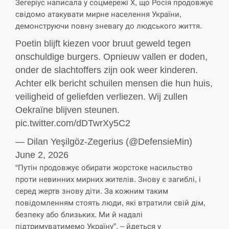
Зегеріус написала у соцмережі Х, що Росія продовжує
свідомо атакувати мирне населення України,
демонструючи повну зневагу до людського життя.
Poetin blijft kiezen voor bruut geweld tegen
onschuldige burgers. Opnieuw vallen er doden,
onder de slachtoffers zijn ook weer kinderen.
Achter elk bericht schuilen mensen die hun huis,
veiligheid of geliefden verliezen. Wij zullen
Oekraïne blijven steunen.
pic.twitter.com/dDTwrXy5C2
— Dilan Yeşilgöz-Zegerius (@DefensieMin)
June 2, 2026
“Путін продовжує обирати жорстоке насильство
проти невинних мирних жителів. Знову є загиблі, і
серед жертв знову діти. За кожним таким
повідомленням стоять люди, які втратили свій дім,
безпеку або близьких. Ми й надалі
підтримуватимемо Україну”, – йдеться у