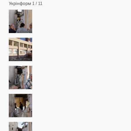
Укрінформ 1 / 11
СЕРПЕНЬ
Под огнем “Эпицентр”, ROZETKA и “Новая
11:53
почта”: что известно об…
СЕРПЕНЬ
У зоопарку Токіо через спеку загинули три
11:40
левиці
СЕРПЕНЬ
Россияне ударили “Бардеролями” по Харькову,
11:23
есть пострадавшие
ЩЕ...