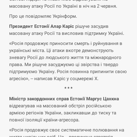
масовану атаку Росії по Україні в ніч на 2 червня.
СЕРПЕНЬ
Про це повідомляє Укрінформ.
Экс-послу в США Стефанишиной вручили новое
14:53
Президент Естонії Алар Каріс
рішуче засудив
подозрение и избирают меру…
масовану атаку Росії та висловив підтримку Україні.
СЕРПЕНЬ
«Росія продовжує приносити смерть і руйнування в
українські міста. Ці атаки вкотре демонструють
У Росії розгортається ракетний підрозділ КНДР –
зневагу Росії до людського життя та міжнародного
14:40
Reuters
права. Ми рішуче засуджуємо ці звірства і твердо
підтримуємо Україну. Росія повинна припинити свою
СЕРПЕНЬ
агресію», – написав Каріс у соцмережі Х.
* * *
Поставки ракет для ПВО сократились втрое,
14:23
хотя у партнеров они…
Міністр закордонних справ Естонії Маргус Цахкна
відреагував на масований обстріл російською
СЕРПЕНЬ
армією регіонів України, закликавши до тиску та
повної ізоляції країни-агресора.
У Румунії затоплять чотири баржі для
14:10
«Росія продовжує своє систематичне полювання на
збільшення потоку води до…
життя цивільних осіб. Це – продумана стратегія