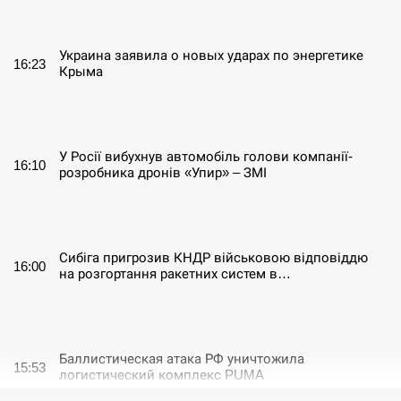
СЕРПЕНЬ
Украина заявила о новых ударах по энергетике
16:23
Крыма
СЕРПЕНЬ
У Росії вибухнув автомобіль голови компанії-
16:10
розробника дронів «Упир» – ЗМІ
СЕРПЕНЬ
Сибіга пригрозив КНДР військовою відповіддю
16:00
на розгортання ракетних систем в…
СЕРПЕНЬ
Баллистическая атака РФ уничтожила
15:53
логистический комплекс PUMA