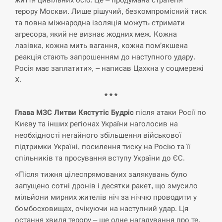
терору Москви. Лише рішучий, безкомпромісний тиск
СЕРПЕНЬ
та повна міжнародна ізоляція можуть стримати
агресора, який не визнає жодних меж. Кожна
В Москве пожаловались на “кратный рост” атак
13:53
дронов Украины
лазівка, кожна мить вагання, кожна пом’якшена
реакція стають запрошенням до наступного удару.
СЕРПЕНЬ
Росія має заплатити», – написав Цахкна у соцмережі
Х.
Біля українського літака в аеропорту Лейпцига
* * *
13:40
виявили дрон, ймовірно, з…
Глава МЗС Литви Кястутіс Будріс
після атаки Росії по
Києву та інших регіонах України наголосив на
СЕРПЕНЬ
необхідності негайного збільшення військової
підтримки Україні, посилення тиску на Росію та її
“Они должны быть уничтожены”: в МИДе
13:23
ответили, как отреагируют на…
спільників та просування вступу України до ЄС.
«Після тижня цілеспрямованих залякувань було
СЕРПЕНЬ
запущено сотні дронів і десятки ракет, що змусило
мільйони мирних жителів ніч за ніччю проводити у
Тайвань проводить найбільші військові
бомбосховищах, очікуючи на наступний удар. Ця
13:10
навчання на тлі загрози вторгнення з…
остання хвиля терору – ще одне нагадування про те,