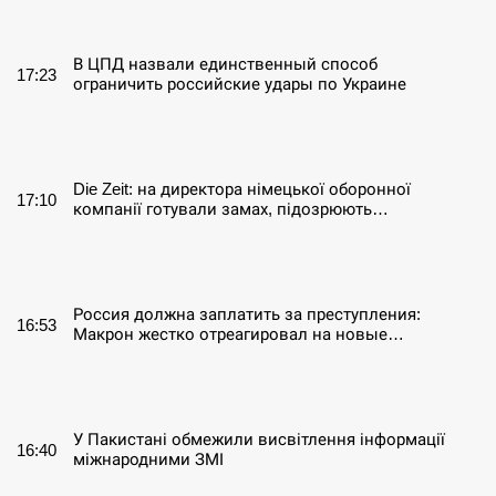
СЕРПЕНЬ
В ЦПД назвали единственный способ
17:23
ограничить российские удары по Украине
СЕРПЕНЬ
Die Zeit: на директора німецької оборонної
17:10
компанії готували замах, підозрюють…
СЕРПЕНЬ
Россия должна заплатить за преступления:
16:53
Макрон жестко отреагировал на новые…
СЕРПЕНЬ
У Пакистані обмежили висвітлення інформації
16:40
міжнародними ЗМІ