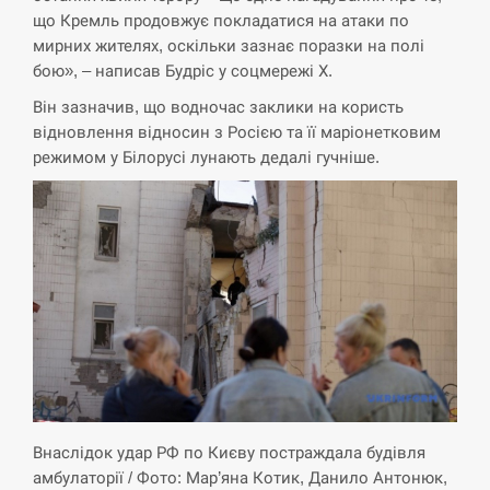
що Кремль продовжує покладатися на атаки по
СЕРПЕНЬ
мирних жителях, оскільки зазнає поразки на полі
бою», – написав Будріс у соцмережі Х.
США обсуждают лицензии на Patriot для
12:53
Украины, несмотря на сомнения…
Він зазначив, що водночас заклики на користь
відновлення відносин з Росією та її маріонетковим
СЕРПЕНЬ
режимом у Білорусі лунають дедалі гучніше.
Латвія готова направити до 20 військових для
12:40
розблокування Ормузької протоки
СЕРПЕНЬ
Силы обороны поразили российскую
12:23
переправу, склады и другие важные объекты…
СЕРПЕНЬ
Внаслідок удар РФ по Києву постраждала будівля
У США зафіксували рекордний спалах
12:10
циклоспорозу, захворіли понад 10 тисяч…
амбулаторії / Фото: Мар’яна Котик, Данило Антонюк,