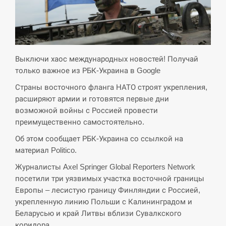
СЕРПЕНЬ
Экс-послу в США Стефанишиной вручили новое
14:53
подозрение и избирают меру…
Выключи хаос международных новостей! Получай
только важное из РБК-Украина в Google
СЕРПЕНЬ
Страны восточного фланга НАТО строят укрепления,
расширяют армии и готовятся первые дни
У Росії розгортається ракетний підрозділ КНДР –
14:40
возможной войны с Россией провести
Reuters
преимущественно самостоятельно.
СЕРПЕНЬ
Об этом сообщает РБК-Украина со ссылкой на
материал Politico.
Поставки ракет для ПВО сократились втрое,
14:23
Журналисты Axel Springer Global Reporters Network
хотя у партнеров они…
посетили три уязвимых участка восточной границы
Европы – лесистую границу Финляндии с Россией,
СЕРПЕНЬ
укрепленную линию Польши с Калининградом и
Беларусью и край Литвы вблизи Сувалкского
У Румунії затоплять чотири баржі для
14:10
збільшення потоку води до…
коридора.