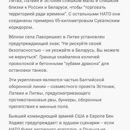
Литва, Латвия и Эстония слишком малы и слишком
близки к России и Беларуси, чтобы “торговать
территорией ради времени”. С остальными НАТО они
соединены примерно 65-километровым Сувалкским
коридором.
Вблизи села Лаворишкес в Литве установлен
предупреждающий знак: “Не рискуйте своей
безопасностью – не уезжайте в Беларусь. Вы можете
не вернуться”. Граница окаймлена колючей
проволокой и бетонными “зубами дракона” для
остановки танков.
Эти укрепления являются частью Балтийской
оборонной линии – совместного проекта Эстонии,
Латвии и Литвы, предусматривающего
противотанковые рвы, бункеры, оборонные
препятствия и минные поля.
Бывший командующий армией США в Европе Бен
Ходжес предупреждает: в худшем сценарии – если
НАТО будет застигнуто врасплох, а Польша не