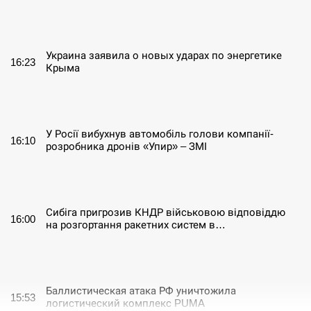
СЕРПЕНЬ
Украина заявила о новых ударах по энергетике
16:23
Крыма
СЕРПЕНЬ
У Росії вибухнув автомобіль голови компанії-
16:10
розробника дронів «Упир» – ЗМІ
СЕРПЕНЬ
Сибіга пригрозив КНДР військовою відповіддю
16:00
на розгортання ракетних систем в…
СЕРПЕНЬ
Баллистическая атака РФ уничтожила
15:53
логистический комплекс PUMA