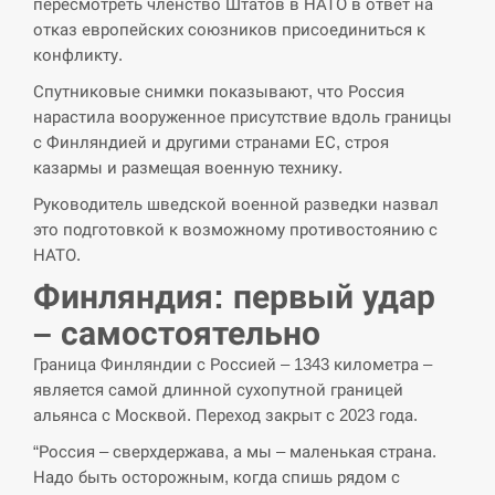
навчання на тлі загрози вторгнення з…
пересмотреть членство Штатов в НАТО в ответ на
отказ европейских союзников присоединиться к
СЕРПЕНЬ
конфликту.
Спутниковые снимки показывают, что Россия
США обсуждают лицензии на Patriot для
12:53
нарастила вооруженное присутствие вдоль границы
Украины, несмотря на сомнения…
с Финляндией и другими странами ЕС, строя
казармы и размещая военную технику.
СЕРПЕНЬ
Руководитель шведской военной разведки назвал
это подготовкой к возможному противостоянию с
Латвія готова направити до 20 військових для
12:40
розблокування Ормузької протоки
НАТО.
Финляндия: первый удар
СЕРПЕНЬ
– самостоятельно
Силы обороны поразили российскую
Граница Финляндии с Россией – 1343 километра –
12:23
переправу, склады и другие важные объекты…
является самой длинной сухопутной границей
альянса с Москвой. Переход закрыт с 2023 года.
СЕРПЕНЬ
“Россия – сверхдержава, а мы – маленькая страна.
Надо быть осторожным, когда спишь рядом с
У США зафіксували рекордний спалах
12:10