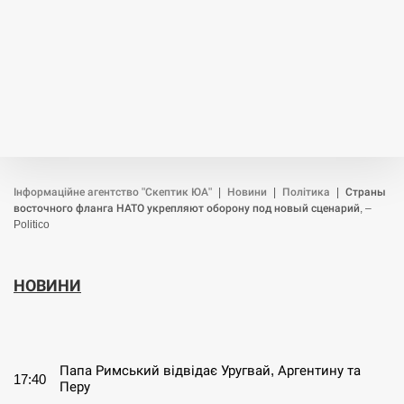
Інформаційне агентство "Скептик ЮА"
|
Новини
|
Політика
|
Страны
восточного фланга НАТО укрепляют оборону под новый сценарий, –
Politico
НОВИНИ
СЕРПЕНЬ
Папа Римський відвідає Уругвай, Аргентину та
17:40
Перу