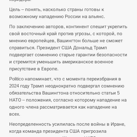
Цель – понять, насколько страны готовы к
СЕРПЕНЬ
возможному нападению России на альянс.
По заключению авторов, континент спешит укрепить
В Москве пожаловались на “кратный рост” атак
13:53
свой восточный край против угрозы, с которой, по
дронов Украины
мнению европейцев, Вашингтон больше не сможет
справиться. Президент США Дональд Трамп
СЕРПЕНЬ
подвергает сомнению старые гарантии безопасности
и стремится уменьшить американское военное
Біля українського літака в аеропорту Лейпцига
13:40
виявили дрон, ймовірно, з…
присутствие в Европе.
Politico напоминает, что с момента переизбрания в
СЕРПЕНЬ
2024 году Трамп неоднократно подвергал сомнению
обязательства Вашингтона относительно статьи 5
“Они должны быть уничтожены”: в МИДе
НАТО – положения, согласно которому нападение на
13:23
ответили, как отреагируют на…
одного члена рассматривается как нападение на
всех.
СЕРПЕНЬ
Неопределенность усилилась после войны в Иране,
когда команда президента США пригрозила
Тайвань проводить найбільші військові
13:10