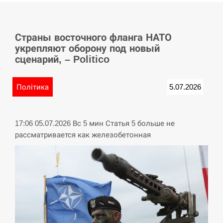
СЕРПЕНЬ
Страны восточного фланга НАТО
У Німеччині удар блискавки розділив навпіл
15:40
укрепляют оборону под новый
місто в Баварії
сценарий, – Politico
СЕРПЕНЬ
Політика
5.07.2026
Пытки военнообязанного на Закарпатье:
15:23
работнику ТЦК грозит тюрьма
17:06 05.07.2026 Вс 5 мин Статья 5 больше не
СЕРПЕНЬ
рассматривается как железобетонная
Іспанія попросила партнерів не критикувати
15:10
Марокко через міграційну кризу –…
СЕРПЕНЬ
РФ провела новий раунд таємних зустрічей з
15:00
Європою щодо війни…