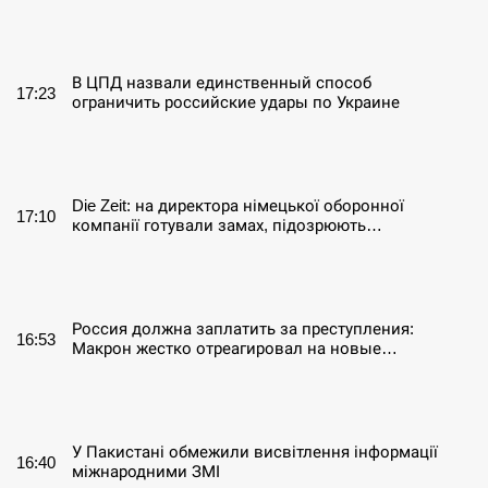
СЕРПЕНЬ
В ЦПД назвали единственный способ
17:23
ограничить российские удары по Украине
СЕРПЕНЬ
Die Zeit: на директора німецької оборонної
17:10
компанії готували замах, підозрюють…
СЕРПЕНЬ
Россия должна заплатить за преступления:
16:53
Макрон жестко отреагировал на новые…
СЕРПЕНЬ
У Пакистані обмежили висвітлення інформації
16:40
міжнародними ЗМІ