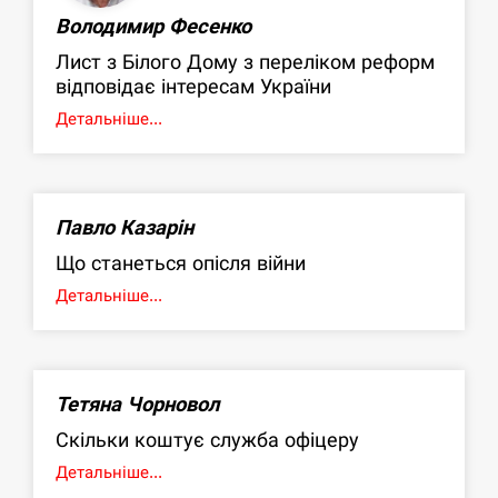
Володимир Фесенко
Лист з Білого Дому з переліком реформ
відповідає інтересам України
Детальніше...
Павло Казарін
Що станеться опісля війни
Детальніше...
Тетяна Чорновол
Скільки коштує служба офіцеру
Детальніше...