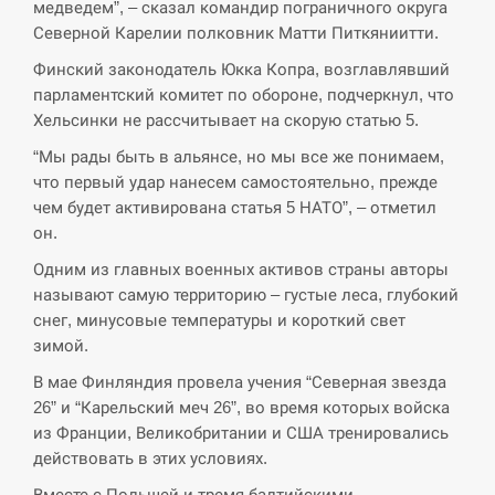
циклоспорозу, захворіли понад 10 тисяч…
медведем”, – сказал командир пограничного округа
Северной Карелии полковник Матти Питкяниитти.
СЕРПЕНЬ
Финский законодатель Юкка Копра, возглавлявший
парламентский комитет по обороне, подчеркнул, что
Под огнем “Эпицентр”, ROZETKA и “Новая
Хельсинки не рассчитывает на скорую статью 5.
11:53
почта”: что известно об…
“Мы рады быть в альянсе, но мы все же понимаем,
СЕРПЕНЬ
что первый удар нанесем самостоятельно, прежде
чем будет активирована статья 5 НАТО”, – отметил
он.
У зоопарку Токіо через спеку загинули три
11:40
левиці
Одним из главных военных активов страны авторы
называют самую территорию – густые леса, глубокий
СЕРПЕНЬ
снег, минусовые температуры и короткий свет
зимой.
Россияне ударили “Бардеролями” по Харькову,
11:23
есть пострадавшие
В мае Финляндия провела учения “Северная звезда
26” и “Карельский меч 26”, во время которых войска
ЩЕ...
из Франции, Великобритании и США тренировались
действовать в этих условиях.
Вместе с Польшей и тремя балтийскими