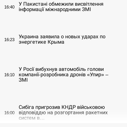
У Пакистані обмежили висвітлення
16:40
інформації міжнародними ЗМІ
СЕРПЕНЬ
Украина заявила о новых ударах по
16:23
энергетике Крыма
СЕРПЕНЬ
У Росії вибухнув автомобіль голови
компанії-розробника дронів «Упир» –
16:10
ЗМІ
СЕРПЕНЬ
Сибіга пригрозив КНДР військовою
відповіддю на розгортання ракетних
16:00
систем в…