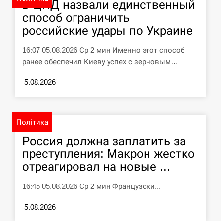
В ЦПД назвали единственный
способ ограничить
“Они должны быть уничтожены”: в
13:23
российские удары по Украине
МИДе ответили, как отреагируют на…
16:07 05.08.2026 Ср 2 мин Именно этот способ
СЕРПЕНЬ
ранее обеспечил Киеву успех с зерновым…
Тайвань проводить найбільші військові
5.08.2026
13:10
навчання на тлі загрози вторгнення з…
СЕРПЕНЬ
Політика
США обсуждают лицензии на Patriot для
Россия должна заплатить за
12:53
Украины, несмотря на сомнения…
преступления: Макрон жестко
отреагировал на новые ...
СЕРПЕНЬ
16:45 05.08.2026 Ср 2 мин Французски...
Латвія готова направити до 20
військових для розблокування
12:40
5.08.2026
Ормузької протоки