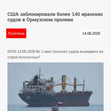
СЕРПЕНЬ
США заблокировали более 140 иранских
Баллистическая атака РФ уничтожила
15:53
судов в Ормузском проливе
логистический комплекс PUMA
СЕРПЕНЬ
Політика
14.06.2026
У Німеччині удар блискавки розділив
15:40
навпіл місто в Баварії
09:03 14.06.2026 Вс 2 мин Сколько судов выведено из
строя полностью?
СЕРПЕНЬ
Пытки военнообязанного на
Закарпатье: работнику ТЦК грозит
15:23
тюрьма
СЕРПЕНЬ
Іспанія попросила партнерів не
критикувати Марокко через міграційну
15:10