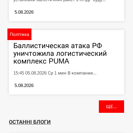
У зоопарку Токіо через спеку загинули
11:40
три левиці
5.08.2026
СЕРПЕНЬ
Політика
Россияне ударили “Бардеролями” по
11:23
Харькову, есть пострадавшие
Баллистическая атака РФ
уничтожила логистический
ЩЕ...
комплекс PUMA
15:45 05.08.2026 Ср 1 мин В компании...
5.08.2026
ЩЕ...
ОСТАННІ БЛОГИ