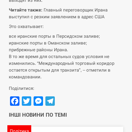
выходят из них.
Поставки ракет для ПВО сократились
Читайте также:
Главный переговорщик Ирана
14:23
втрое, хотя у партнеров они…
выступил с резким заявлением в адрес США
Это охватывает:
СЕРПЕНЬ
все иранские порты в Персидском заливе;
У Румунії затоплять чотири баржі для
иранские порты в Оманском заливе;
14:10
збільшення потоку води до…
прибрежные районы Ирана.
В то же время для остальных судов условия не
СЕРПЕНЬ
изменились. “Международный торговый коридор
остается открытым для транзита”, – отметили в
В Москве пожаловались на “кратный
командовании.
13:53
рост” атак дронов Украины
Поділитися:
СЕРПЕНЬ
Facebook
Twitter
Messenger
Telegram
Біля українського літака в аеропорту
13:40
ІНШІ НОВИНИ ПО ТЕМІ
Лейпцига виявили дрон, ймовірно, з…
СЕРПЕНЬ
Політика