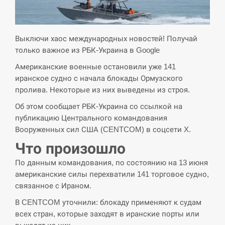
кризу –…
СЕРПЕНЬ
Выключи хаос международных новостей! Получай
только важное из РБК-Украина в Google
РФ провела новий раунд таємних
15:00
зустрічей з Європою щодо війни…
Американские военные остановили уже 141
иранское судно с начала блокады Ормузского
пролива. Некоторые из них выведены из строя.
СЕРПЕНЬ
Об этом сообщает РБК-Украина со ссылкой на
Экс-послу в США Стефанишиной
публикацию Центрального командования
вручили новое подозрение и избирают
14:53
Вооруженных сил США (CENTCOM) в соцсети X.
меру…
Что произошло
СЕРПЕНЬ
По данным командования, по состоянию на 13 июня
американские силы перехватили 141 торговое судно,
У Росії розгортається ракетний підрозділ
связанное с Ираном.
14:40
КНДР – Reuters
В CENTCOM уточнили: блокаду применяют к судам
всех стран, которые заходят в иранские порты или
СЕРПЕНЬ