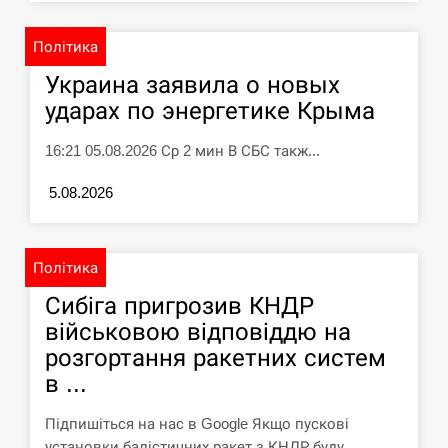
СЕРПЕНЬ
Політика
Силы обороны поразили российскую
Украина заявила о новых
переправу, склады и другие важные
12:23
ударах по энергетике Крыма
объекты…
16:21 05.08.2026 Ср 2 мин В СБС такж...
СЕРПЕНЬ
5.08.2026
У США зафіксували рекордний спалах
циклоспорозу, захворіли понад 10
12:10
тисяч…
Політика
СЕРПЕНЬ
Сибіга пригрозив КНДР
військовою відповіддю на
Под огнем “Эпицентр”, ROZETKA и
11:53
розгортання ракетних систем
“Новая почта”: что известно об…
в ...
СЕРПЕНЬ
Підпишіться на нас в Google Якщо пускові
установки балістичних ракет з КНДР буду...