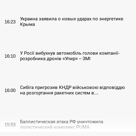
СЕРПЕНЬ
Украина заявила о новых ударах по энергетике
16:23
Крыма
СЕРПЕНЬ
У Росії вибухнув автомобіль голови компанії-
16:10
розробника дронів «Упир» – ЗМІ
СЕРПЕНЬ
Сибіга пригрозив КНДР військовою відповіддю
16:00
на розгортання ракетних систем в…
СЕРПЕНЬ
Баллистическая атака РФ уничтожила
15:53
логистический комплекс PUMA