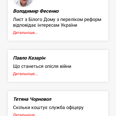
Володимир Фесенко
Лист з Білого Дому з переліком реформ
відповідає інтересам України
Детальніше...
Павло Казарін
Що станеться опісля війни
Детальніше...
Тетяна Чорновол
Скільки коштує служба офіцеру
Детальніше...