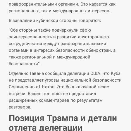
правоохранительными органами. Это касается как
СЕРПЕНЬ
региональных, так и международных интересов.
В заявлении кубинской стороны говорится:
В Москве пожаловались на “кратный рост” атак
13:53
дронов Украины
“Обе стороны также подчеркнули свою
заинтересованность в развитии двустороннего
СЕРПЕНЬ
сотрудничества между правоохранительными
органами в интересах безопасности обеих стран, а
Біля українського літака в аеропорту Лейпцига
также региональной и международной
13:40
виявили дрон, ймовірно, з…
безопасности”.
Отдельно Гавана сообщила делегации США, что Куба
СЕРПЕНЬ
не представляет угрозы национальной безопасности
Соединенных Штатов. Это был ключевой тезис
“Они должны быть уничтожены”: в МИДе
13:23
ответили, как отреагируют на…
встречи. Вашингтон пока не предоставил
расширенных комментариев по результатам
СЕРПЕНЬ
разговора.
Позиция Трампа и детали
Тайвань проводить найбільші військові
13:10
отлета делегации
навчання на тлі загрози вторгнення з…