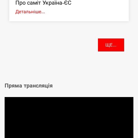
Про саміт Україна-ЄС
Детальніше...
ЩЕ...
Пряма трансляція