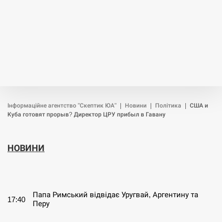
Інформаційне агентство "Скептик ЮА"
|
Новини
|
Політика
|
США и
Куба готовят прорыв? Директор ЦРУ прибыл в Гавану
НОВИНИ
СЕРПЕНЬ
Папа Римський відвідає Уругвай, Аргентину та
17:40
Перу