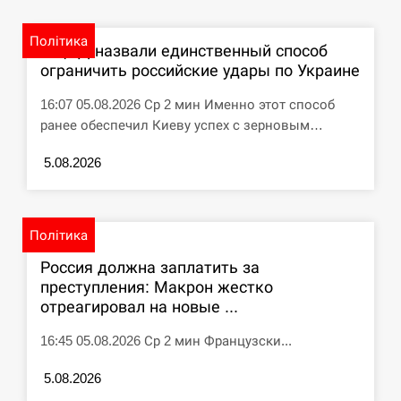
СЕРПЕНЬ
Політика
В ЦПД назвали единственный способ
ограничить российские удары по Украине
Под огнем “Эпицентр”, ROZETKA и “Новая
11:53
почта”: что известно об…
16:07 05.08.2026 Ср 2 мин Именно этот способ
ранее обеспечил Киеву успех с зерновым…
СЕРПЕНЬ
5.08.2026
У зоопарку Токіо через спеку загинули три
11:40
левиці
СЕРПЕНЬ
Політика
Россия должна заплатить за
Россияне ударили “Бардеролями” по Харькову,
11:23
преступления: Макрон жестко
есть пострадавшие
отреагировал на новые ...
ЩЕ...
16:45 05.08.2026 Ср 2 мин Французски...
5.08.2026