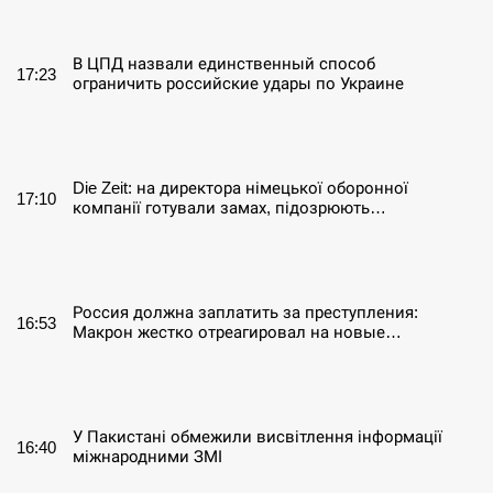
СЕРПЕНЬ
В ЦПД назвали единственный способ
17:23
ограничить российские удары по Украине
СЕРПЕНЬ
Die Zeit: на директора німецької оборонної
17:10
компанії готували замах, підозрюють…
СЕРПЕНЬ
Россия должна заплатить за преступления:
16:53
Макрон жестко отреагировал на новые…
СЕРПЕНЬ
У Пакистані обмежили висвітлення інформації
16:40
міжнародними ЗМІ