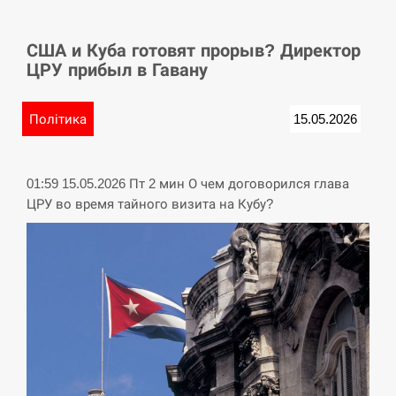
СЕРПЕНЬ
США и Куба готовят прорыв? Директор
У Німеччині удар блискавки розділив навпіл
15:40
ЦРУ прибыл в Гавану
місто в Баварії
СЕРПЕНЬ
Політика
15.05.2026
Пытки военнообязанного на Закарпатье:
15:23
работнику ТЦК грозит тюрьма
01:59 15.05.2026 Пт 2 мин О чем договорился глава
ЦРУ во время тайного визита на Кубу?
СЕРПЕНЬ
Іспанія попросила партнерів не критикувати
15:10
Марокко через міграційну кризу –…
СЕРПЕНЬ
РФ провела новий раунд таємних зустрічей з
15:00
Європою щодо війни…