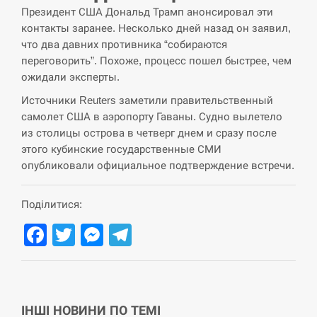
Президент США Дональд Трамп анонсировал эти
СЕРПЕНЬ
контакты заранее. Несколько дней назад он заявил,
что два давних противника “собираются
США обсуждают лицензии на Patriot для
переговорить”. Похоже, процесс пошел быстрее, чем
12:53
Украины, несмотря на сомнения…
ожидали эксперты.
Источники Reuters заметили правительственный
СЕРПЕНЬ
самолет США в аэропорту Гаваны. Судно вылетело
из столицы острова в четверг днем и сразу после
Латвія готова направити до 20 військових для
12:40
розблокування Ормузької протоки
этого кубинские государственные СМИ
опубликовали официальное подтверждение встречи.
СЕРПЕНЬ
Поділитися:
Силы обороны поразили российскую
12:23
переправу, склады и другие важные объекты…
Facebook
Twitter
Messenger
Telegram
СЕРПЕНЬ
У США зафіксували рекордний спалах
12:10
циклоспорозу, захворіли понад 10 тисяч…
ІНШІ НОВИНИ ПО ТЕМІ