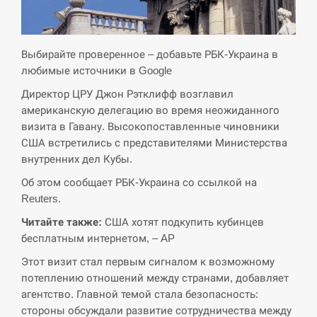
СЕРПЕНЬ
Экс-послу в США Стефанишиной вручили новое
Выбирайте проверенное – добавьте РБК-Украина в
14:53
подозрение и избирают меру…
любимые источники в Google
Директор ЦРУ Джон Рэтклифф возглавил
СЕРПЕНЬ
американскую делегацию во время неожиданного
визита в Гавану. Высокопоставленные чиновники
У Росії розгортається ракетний підрозділ КНДР –
14:40
Reuters
США встретились с представителями Министерства
внутренних дел Кубы.
СЕРПЕНЬ
Об этом сообщает РБК-Украина со ссылкой на
Reuters.
Поставки ракет для ПВО сократились втрое,
14:23
Читайте также:
США хотят подкупить кубинцев
хотя у партнеров они…
бесплатным интернетом, – AP
СЕРПЕНЬ
Этот визит стал первым сигналом к возможному
потеплению отношений между странами, добавляет
У Румунії затоплять чотири баржі для
агентство. Главной темой стала безопасность:
14:10
збільшення потоку води до…
стороны обсуждали развитие сотрудничества между