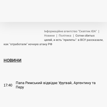
Інформаційне агентство "Скептик ЮА"
|
Новини
|
Політика
|
Сотни сбитых
целей, и есть “прилеты”: в ВСУ рассказали,
как “отработали” ночную атаку РФ
НОВИНИ
СЕРПЕНЬ
Папа Римський відвідає Уругвай, Аргентину та
17:40
Перу
СЕРПЕНЬ