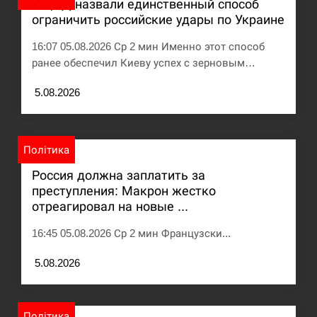
В ЦПД назвали единственный способ
ограничить российские удары по Украине
Под огнем “Эпицентр”, ROZETKA и “Новая
11:53
почта”: что известно об…
16:07 05.08.2026 Ср 2 мин Именно этот способ
ранее обеспечил Киеву успех с зерновым…
СЕРПЕНЬ
5.08.2026
У зоопарку Токіо через спеку загинули три
11:40
левиці
Політика
СЕРПЕНЬ
Россия должна заплатить за
Россияне ударили “Бардеролями” по Харькову,
преступления: Макрон жестко
11:23
есть пострадавшие
отреагировал на новые ...
ЩЕ...
16:45 05.08.2026 Ср 2 мин Французски...
5.08.2026
Політика