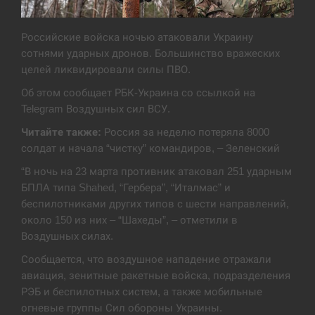
Экс-послу в США Стефанишиной вручили новое
14:53
подозрение и избирают меру…
Российские войска ночью атаковали Украину
сотнями ударных дронов. Большинство вражеских
СЕРПЕНЬ
целей ликвидировали силы ПВО.
Об этом сообщает РБК-Украина со ссылкой на
У Росії розгортається ракетний підрозділ КНДР –
14:40
Telegram Воздушных сил ВСУ.
Reuters
Читайте также:
Россия за неделю потеряла 8000
СЕРПЕНЬ
солдат и начала “чистку” командиров, – Зеленский
“В ночь на 23 марта противник атаковал 251 ударным
Поставки ракет для ПВО сократились втрое,
14:23
БПЛА типа Shahed, “Гербера”, “Италмас” и
хотя у партнеров они…
беспилотниками других типов с шести направлений,
около 150 из них – “Шахеды”, – отметили в
СЕРПЕНЬ
Воздушных силах.
У Румунії затоплять чотири баржі для
Сообщается, что воздушное нападение отражали
14:10
збільшення потоку води до…
авиация, зенитные ракетные войска, подразделения
РЭБ и беспилотных систем, а также мобильные
СЕРПЕНЬ
огневые группы Сил обороны Украины.