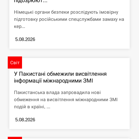
підозрюют...
циклоспорозу, захворіли понад 10 тисяч…
Німецькі органи безпеки розслідують імовірну
СЕРПЕНЬ
підготовку російськими спецслужбами замаху на
кер...
Под огнем “Эпицентр”, ROZETKA и “Новая
11:53
почта”: что известно об…
5.08.2026
СЕРПЕНЬ
Світ
У зоопарку Токіо через спеку загинули три
11:40
левиці
У Пакистані обмежили висвітлення
інформації міжнародними ЗМІ
СЕРПЕНЬ
Пакистанська влада запровадила нові
обмеження на висвітлення міжнародними ЗМІ
Россияне ударили “Бардеролями” по Харькову,
11:23
подій в країні, ...
есть пострадавшие
5.08.2026
ЩЕ...