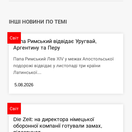
навчання на тлі загрози вторгнення з…
СЕРПЕНЬ
ІНШІ НОВИНИ ПО ТЕМІ
США обсуждают лицензии на Patriot для
12:53
Украины, несмотря на сомнения…
Світ
Папа Римський відвідає Уругвай,
Аргентину та Перу
СЕРПЕНЬ
Папа Римський Лев XIV у межах Апостольської
Латвія готова направити до 20 військових для
12:40
подорожі відвідає у листопаді три країни
розблокування Ормузької протоки
Латинської…
СЕРПЕНЬ
5.08.2026
Силы обороны поразили российскую
12:23
переправу, склады и другие важные объекты…
Світ
СЕРПЕНЬ
Die Zeit: на директора німецької
оборонної компанії готували замах,
У США зафіксували рекордний спалах
12:10