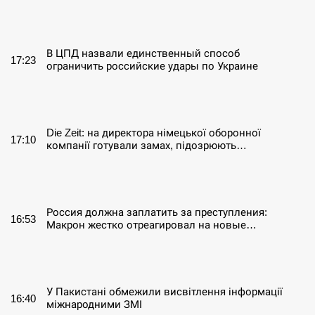
СЕРПЕНЬ
В ЦПД назвали единственный способ
17:23
ограничить российские удары по Украине
СЕРПЕНЬ
Die Zeit: на директора німецької оборонної
17:10
компанії готували замах, підозрюють…
СЕРПЕНЬ
Россия должна заплатить за преступления:
16:53
Макрон жестко отреагировал на новые…
СЕРПЕНЬ
У Пакистані обмежили висвітлення інформації
16:40
міжнародними ЗМІ