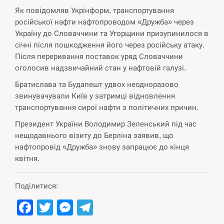
Як повідомляв Укрінформ, транспортування
СЕРПЕНЬ
російської нафти нафтопроводом «Дружба» через
Україну до Словаччини та Угорщини призупинилося в
січні після пошкодження його через російську атаку.
В Москве пожаловались на “кратный рост” атак
13:53
дронов Украины
Після переривання поставок уряд Словаччини
оголосив надзвичайний стан у нафтовій галузі.
СЕРПЕНЬ
Братислава та Будапешт удвох неодноразово
звинувачували Київ у затримці відновлення
Біля українського літака в аеропорту Лейпцига
13:40
транспортування сирої нафти з політичних причин.
виявили дрон, ймовірно, з…
Президент України Володимир Зеленський під час
СЕРПЕНЬ
нещодавнього візиту до Берліна заявив, що
нафтопровід «Дружба» знову запрацює до кінця
квітня.
“Они должны быть уничтожены”: в МИДе
13:23
ответили, как отреагируют на…
Поділитися:
СЕРПЕНЬ
Facebook
Twitter
Messenger
Telegram
Тайвань проводить найбільші військові
13:10