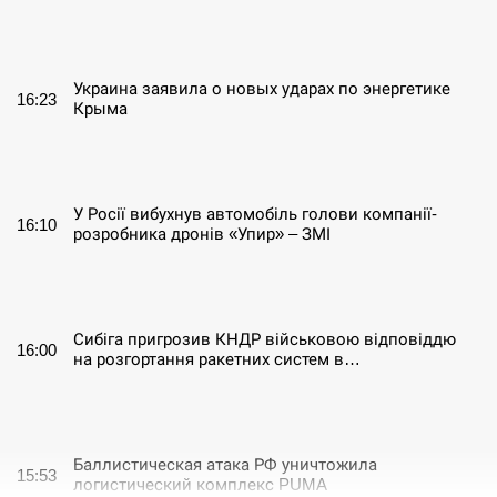
СЕРПЕНЬ
Украина заявила о новых ударах по энергетике
16:23
Крыма
СЕРПЕНЬ
У Росії вибухнув автомобіль голови компанії-
16:10
розробника дронів «Упир» – ЗМІ
СЕРПЕНЬ
Сибіга пригрозив КНДР військовою відповіддю
16:00
на розгортання ракетних систем в…
СЕРПЕНЬ
Баллистическая атака РФ уничтожила
15:53
логистический комплекс PUMA