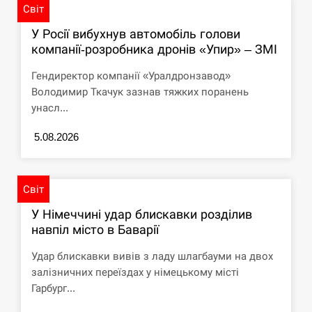
Світ
У Росії вибухнув автомобіль голови
компанії-розробника дронів «Упир» – ЗМІ
Гендиректор компанії «Уралдронзавод»
Володимир Ткачук зазнав тяжких поранень
унасл...
5.08.2026
Світ
У Німеччині удар блискавки розділив
навпіл місто в Баварії
Удар блискавки вивів з ладу шлагбауми на двох
залізничних переїздах у німецькому місті
Гарбург...