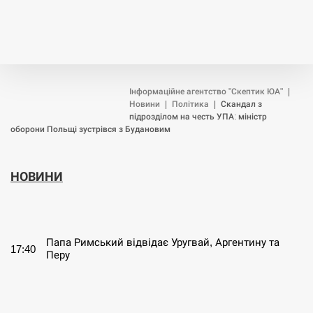
Інформаційне агентство "Скептик ЮА"
|
Новини
|
Політика
|
Скандал з
підрозділом на честь УПА: міністр
оборони Польщі зустрівся з Будановим
НОВИНИ
СЕРПЕНЬ
Папа Римський відвідає Уругвай, Аргентину та
17:40
Перу
СЕРПЕНЬ