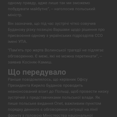
одному правду, адже лише так ми зможемо
В Москве пожаловались на “кратный рост” атак
побудувати майбутнє”, – наголосив польський
13:53
дронов Украины
міністр.
Він зазначив, що під час зустрічі чітко озвучив
СЕРПЕНЬ
Буданову різку позицію Варшави щодо рішення про
присвоєння одному з українських підрозділів ССО
Біля українського літака в аеропорту Лейпцига
13:40
імені УПА.
виявили дрон, ймовірно, з…
“Пам’ять про жертв Волинської трагедії не підлягає
СЕРПЕНЬ
обговоренню. Є межі, які не можна перетинати”, –
заявив Косіняк-Камиш.
“Они должны быть уничтожены”: в МИДе
13:23
Що передувало
ответили, как отреагируют на…
Раніше повідомлялось, що керівник Офісу
СЕРПЕНЬ
Президента Кирило Буданов проводить
неанонсований візит до Польщі, щоб провести низку
Тайвань проводить найбільші військові
зустрічей з представниками польської влади. Як
13:10
навчання на тлі загрози вторгнення з…
пише польське видання Onet, важливим пунктом
порядку денного є обговорення ситуації на лінії
СЕРПЕНЬ
фронту з головою Міністерства національної