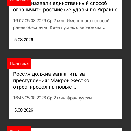
В ЦПД назвали единственный способ
ограничить российские удары по Украине
Под огнем “Эпицентр”, ROZETKA и “Новая
11:53
почта”: что известно об…
16:07 05.08.2026 Ср 2 мин Именно этот способ
ранее обеспечил Киеву успех с зерновым…
СЕРПЕНЬ
5.08.2026
У зоопарку Токіо через спеку загинули три
11:40
левиці
СЕРПЕНЬ
Політика
Россия должна заплатить за
Россияне ударили “Бардеролями” по Харькову,
11:23
преступления: Макрон жестко
есть пострадавшие
отреагировал на новые ...
ЩЕ...
16:45 05.08.2026 Ср 2 мин Французски...
5.08.2026