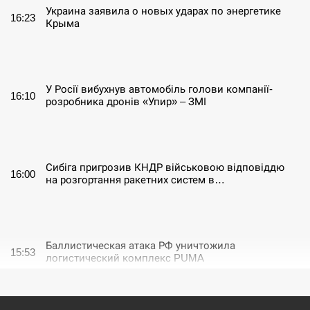
Украина заявила о новых ударах по энергетике
16:23
Крыма
СЕРПЕНЬ
У Росії вибухнув автомобіль голови компанії-
16:10
розробника дронів «Упир» – ЗМІ
СЕРПЕНЬ
Сибіга пригрозив КНДР військовою відповіддю
16:00
на розгортання ракетних систем в…
СЕРПЕНЬ
Баллистическая атака РФ уничтожила
15:53
логистический комплекс PUMA
СЕРПЕНЬ