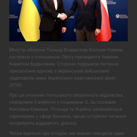
Экс-послу в США Стефанишиной вручили новое
14:53
подозрение и избирают меру…
СЕРПЕНЬ
У Росії розгортається ракетний підрозділ КНДР –
14:40
Reuters
Міністр оборони Польщі Владислав Косіняк-Камиш
зустрівся з очільником Офісу президента України
СЕРПЕНЬ
Кирилом Будановим. Сторони порушили питання
присвоєння одному з українських військових
Поставки ракет для ПВО сократились втрое,
підрозділів імені Української повстанської армії
14:23
хотя у партнеров они…
(УПА).
Про це очільник польського оборонного відомства
СЕРПЕНЬ
повідомив 6 вересня у соцмережі X. За словами
Косіняка-Камиша, Польща та Україна залишаються
У Румунії затоплять чотири баржі для
14:10
партнерами у сфері безпеки, однак історичні питання
збільшення потоку води до…
потребують відвертого діалогу.
СЕРПЕНЬ
“Коли йдеться про історію, ми маємо говорити один